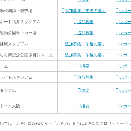
動公園陸上競技場
追加募集「午後の部」
レポ
ポート福井スタジアム
追加募集
レポ
運動公園サッカー場
追加募集
レポ
健康スタジアム
追加募集「午後の部」
レポ
らら博記念公園多目的ドーム
追加募集「午後の部」
レポ
ーム
概要
レポ
ライトスタジアム
追加募集
レポ
タジアム
概要
レポ
ドーム大阪
概要
レポ
は、JFA公式Webサイト「JFA.jp」またはJFAユニクロサッカーキ