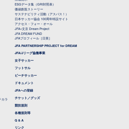
ESGデータ集（GRI対照表）
価値創造ストーリー
サステナビリティ活動（アスパス！）
日本サッカー協会 100周年特設サイト
アクセス・フォー・オール
JFA×文京 Dream Project
JFA DREAM FUND
JFAプロフィール［日英］
JFA PARTNERSHIP PROJECT for DREAM
JFA/Jリーグ協働事業
女子サッカー
フットサル
ビーチサッカー
ドキュメント
JFAへの登録
チケット／グッズ
チカラ
競技規則
各種規則等
Q & A
リンク