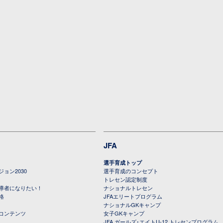
JFA
選手育成トップ
ョン2030
選手育成のコンセプト
トレセン認定制度
導者になりたい！
ナショナルトレセン
格
JFAエリートプログラム
ナショナルGKキャンプ
コンテンツ
女子GKキャンプ
JFA ガールズ･エイトU-12 トレセンプログラム