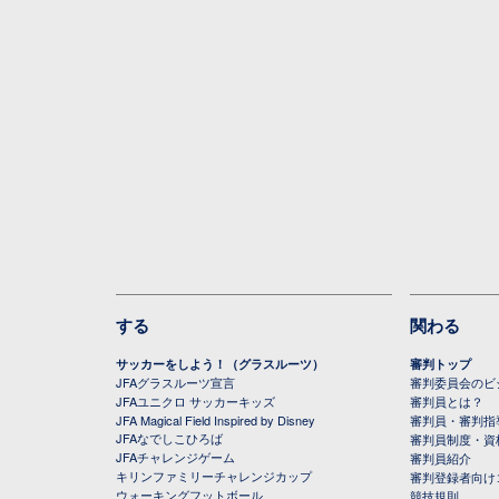
する
関わる
サッカーをしよう！（グラスルーツ）
審判トップ
JFAグラスルーツ宣言
審判委員会のビジ
JFAユニクロ サッカーキッズ
審判員とは？
JFA Magical Field Inspired by Disney
審判員・審判指
JFAなでしこひろば
審判員制度・資
JFAチャレンジゲーム
審判員紹介
キリンファミリーチャレンジカップ
審判登録者向け
ウォーキングフットボール
競技規則