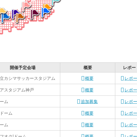
開催予定会場
概要
レポー
立カシマサッカースタジアム
概要
レポ
アスタジアム神戸
概要
レポ
ーム
追加募集
レポ
ドーム
概要
レポ
ーム
概要
レポ
フオク!ドーム
概要
レポ