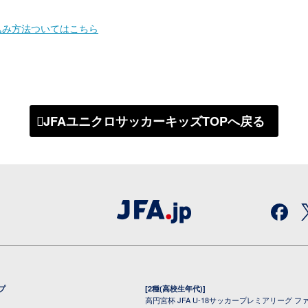
込み方法ついてはこちら
JFAユニクロサッカーキッズTOPへ戻る
プ
[2種(高校生年代)]
高円宮杯 JFA U-18サッカープレミアリーグ フ