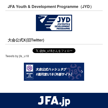
JFA Youth & Development Programme（JYD）
大会公式X(旧Twitter)
Tweets by jfa_u18