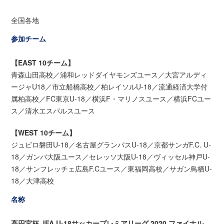
全国各地
参加チーム
【EAST 10チーム】
青森山田高校／浦和レッドダイヤモンズユース／大宮アルディ
ージャU18／市立船橋高校／柏レイソルU-18／流通経済大学付
属柏高校／FC東京U-18／横浜F・マリノスユース／横浜FCユー
ス／清水エスパルスユース
【WEST 10チーム】
ジュビロ磐田U-18／名古屋グランパスU-18／京都サンガF.C. U-
18／ガンバ大阪ユース／セレッソ大阪U-18／ヴィッセル神戸U-
18／サンフレッチェ広島F.Cユース／東福岡高校／サガン鳥栖U-
18／大津高校
名称
高円宮杯 JFA U-18サッカープレミアリーグ 2020 ファイナル