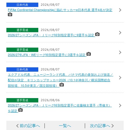
日本代表
2026/08/07
FIFAe Continental Championshipに臨むサッカーe日本代表 選手4名が決定
選手育成
2026/08/07
2026/27シーズン JFA・Ｊリーグ特別指定選手に9選手を認定
選手育成
2026/08/07
2026/27年JFA・WEリーグ特別指定選手に3選手を認定
日本代表
2026/08/07
エクアドル代表、ニュージーランド代表、パナマ代表の参加および放送／
配信が決定 キリンカップサッカー2026（10.1＠神奈川／横浜国際総合
競技場、10.5＠東京／国立競技場）
選手育成
2026/08/06
2026/27シーズン JFA・Ｊリーグ特別指定選手に佐藤柚太選手（専修大）
を認定
前の記事へ
│
一覧へ
│
次の記事へ