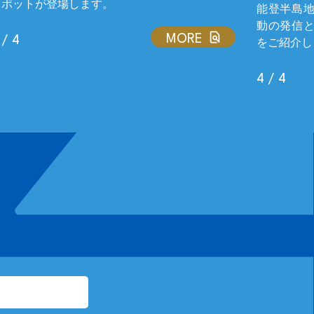
スポットが登場します。
能登半島
動の発信
MORE
 / 4
をご紹介し
4 / 4