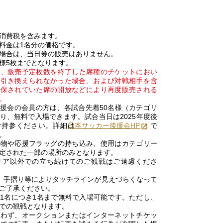
消費税を含みます。
料金は1名分の価格です。
場合は、当日券の販売はありません。
様5枚までとなります。
後、販売予定枚数を終了した席種のチケットにおい
に引き換えられなかった場合、および対戦相手を含
確保されていた席の開放などにより再度販売される
。
援会の会員の方は、各試合先着50名様（カテゴリ
り、無料で入場できます。試合当日は2025年度後
ご持参ください。詳細は
日本サッカー後援会HP
で
。
り物や応援フラッグの持ち込み、使用はカテゴリー
定された一部の場所のみとなります。
リア以外での立ち続けてのご観戦はご遠慮くださ
、手摺り等によりタッチラインが見えづらくなって
ご了承ください。
1名につき1名まで無料で入場可能です。ただし、
での観戦となります。
問わず、オークションまたはインターネットチケッ