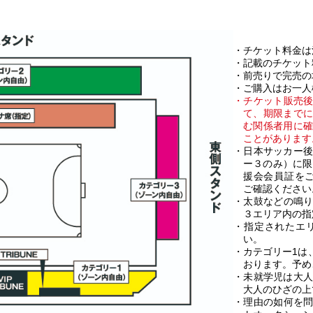
・チケット料金は
・記載のチケット
・前売りで完売の
・ご購入はお一人
・チケット販売
て、期限まで
む関係者用に
ことがあります
・日本サッカー後
ー３のみ）に限
援会会員証を
ご確認ください
・太鼓などの鳴
３エリア内の指
・指定されたエ
い。
・カテゴリー1は
おります。予め
・未就学児は大人
大人のひざの上
・理由の如何を