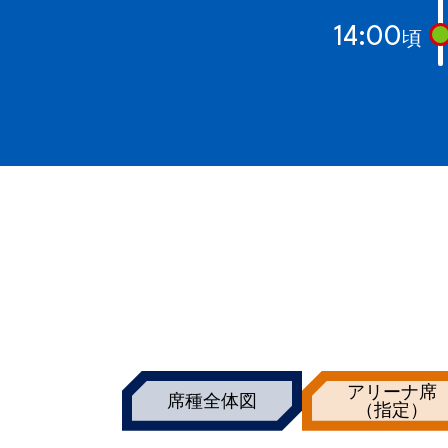
14:00
頃
アリーナ席
席種全体図
（指定）