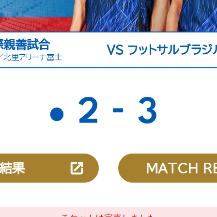
際親善試合
VS フットサルブラ
／北里アリーナ富士
-
2
3
●
結果
MATCH R