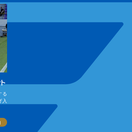
ント
する
げ入