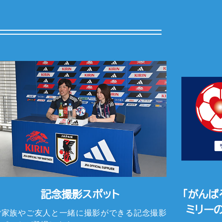
記念撮影スポット
「がんば
ミリー
ご家族やご友人と一緒に撮影ができる記念撮影