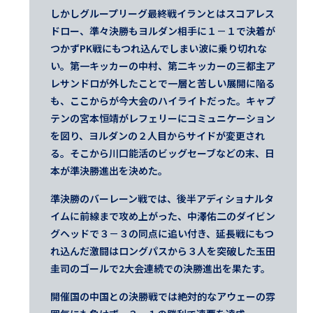
しかしグループリーグ最終戦イランとはスコアレス
ドロー、準々決勝もヨルダン相手に１－１で決着が
つかずPK戦にもつれ込んでしまい波に乗り切れな
い。第一キッカーの中村、第二キッカーの三都主ア
レサンドロが外したことで一層と苦しい展開に陥る
も、ここからが今大会のハイライトだった。キャプ
テンの宮本恒靖がレフェリーにコミュニケーション
を図り、ヨルダンの２人目からサイドが変更され
る。そこから川口能活のビッグセーブなどの末、日
本が準決勝進出を決めた。
準決勝のバーレーン戦では、後半アディショナルタ
イムに前線まで攻め上がった、中澤佑二のダイビン
グヘッドで３－３の同点に追い付き、延長戦にもつ
れ込んだ激闘はロングパスから３人を突破した玉田
圭司のゴールで2大会連続での決勝進出を果たす。
開催国の中国との決勝戦では絶対的なアウェーの雰