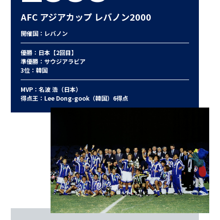
AFC アジアカップ レバノン2000
開催国：レバノン
優勝：日本【2回目】
準優勝：サウジアラビア
3位：韓国
MVP：名波 浩（日本）
得点王：Lee Dong-gook（韓国）6得点