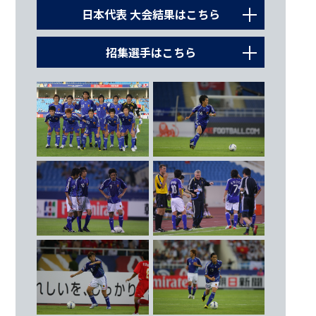
日本代表 大会結果はこちら
2007.7.9
招集選手はこちら
グループステージ第1戦 カタール
○ 1 - 1
GK
（60’ 高原直泰）
1
川口 能活（ジュビロ磐田）
Cap.
2007.7.13
18
楢﨑 正剛（名古屋グランパスエイト）
グループステージ第2戦
アラブ首長国連邦
23
川島 永嗣（川崎フロンターレ）
○ 3 - 1
（22’ 27’ 高原直泰 42’ 中村俊輔）
DF
2007.7.16
2
今野 泰幸（ＦＣ東京）
グループステージ第3戦 ベトナム
○ 4 - 1
3
駒野 友一（サンフレッチェ広島）
（12’ 59’ 巻誠一郎 31’ 遠藤保仁 52’ 中村俊輔）
5
坪井 慶介（浦和レッズ）
6
阿部 勇樹（浦和レッズ）
2007.7.21
準々決勝 オーストラリア
21
加地 亮（ガンバ大阪）
○ 1 - 1
22
中澤 佑二（横浜Ｆ・マリノス）
[PK 4 – 3]（72’ 高原直泰）