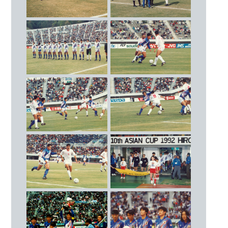
朝鮮民主主義人民共和国
△ 1 - 1
DF
（80’ 中山雅史）
2
大嶽 直人（横浜フリューゲルス）
1992.11.3
3
勝矢 寿延（横浜マリノス）
グループステージ第3戦 イラン
○ 1 - 0
4
堀池 巧（ヴェルディ川崎）
（85’ 三浦知良）
5
柱谷 哲二（横浜マリノス）
Cap.
6
都並 敏史（ヴェルディ川崎）
1992.11.6
準決勝 中国
7
井原 正巳（横浜マリノス）
○ 3 - 2
13
阪倉 裕二（ジェフユナイテッド市原）
（48’ 福田正博 57’ 北澤豪 84’ 中山雅史）
1992.11.8
MF
決勝 サウジアラビア
○ 1 - 0
8
福田 正博（浦和レッズ）
（36’ 高木琢也）
10
ラモス 瑠偉（ヴェルディ川崎）
優勝
12
山田 隆裕（横浜マリノス）
14
北澤 豪（ヴェルディ川崎）
15
吉田 光範（ヤマハ）