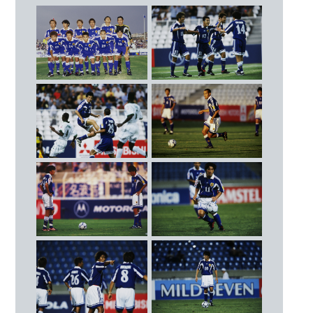
サウジアラビア
GK
○ 4 - 1
（26’ 柳沢敦 37’ 高原直泰 53’ 名波浩 88’ 小野伸
1
川口 能活（横浜Ｆ・マリノス）
二）
20
高桑 大二朗（鹿島アントラーズ）
2000.10.17
21
下田 崇（サンフレッチェ広島）
グループステージ第2戦
ウズベキスタン
DF
○ 8 - 1
（7’ 森島寛晃 14’ 25’ 49’ 西澤明訓 18’ 20’ 58’ 高原
3
松田 直樹（横浜Ｆ・マリノス）
直泰 79’ 北嶋秀朗）
4
森岡 隆三（清水エスパルス）
Cap.
2000.10.20
6
服部 年宏（ジュビロ磐田）
グループステージ第3戦 カタール
22
中澤 佑二（ヴェルディ川崎）
△ 1 - 1
（61’ 西澤明訓）
26
海本 慶治（ヴィッセル神戸）
2000.10.24
MF
準々決勝 イラク
○ 4 - 1
8
望月 重良（京都パープルサンガ）
（7’ 28’ 名波浩 11’ 高原直泰 62’ 明神智和）
10
名波 浩（ジュビロ磐田）
2000.10.26
11
三浦 淳宏（横浜Ｆ・マリノス）
準決勝 中国