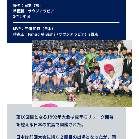
優勝：日本【初】
準優勝：サウジアラビア
3位：中国
MVP：三浦 知良（日本）
得点王：Fahad Al Bishi（サウジアラビア）3得点
第10回目となる1992年大会は翌年にＪリーグ開幕
を控える日本の広島で開催された。
日本は前回大会に続く２度目の出場となったが、同