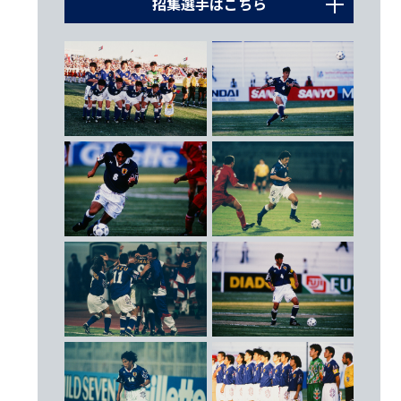
1996.12.6
招集選手はこちら
グループステージ第1戦 シリア
○ 2 - 1
GK
1996.12.9
1
小島 伸幸（ベルマーレ平塚）
グループステージ第2戦
19
下川 健一（ジェフユナイテッド市原）
ウズベキスタン
○ 4 - 0
20
楢﨑 正剛（横浜フリューゲルス）
（7’ 名波浩 37’ 三浦知良 86’ 89’ 前園真聖）
DF
1996.12.12
グループステージ第3戦 中国
2
柳本 啓成（サンフレッチェ広島）
○ 1 - 0
（89’ 相馬直樹）
3
相馬 直樹（鹿島アントラーズ）
4
井原 正巳（横浜マリノス）
Cap.
1996.12.15
5
小村 徳男（横浜マリノス）
準々決勝 クウェート
● 0 - 2
12
路木 龍次（サンフレッチェ広島）
16
斉藤 俊秀（清水エスパルス）
ベスト８
17
秋田 豊（鹿島アントラーズ）
MF