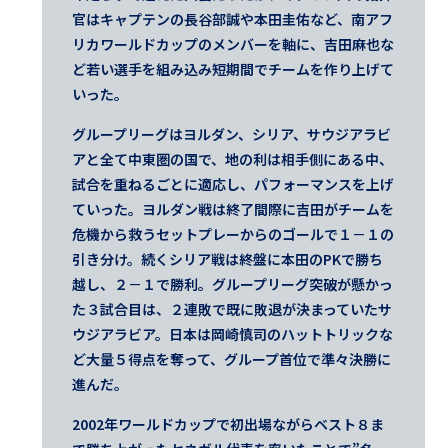
官はキャプテンの長谷部誠や本田圭佑など、南アフ
リカワールドカップのメンバーを軸に、吉田麻也な
ど若い選手を組み込み短期間でチームを作り上げて
いった。
グループリーグはヨルダン、シリア、サウジアラビ
アと全て中東圏の国で、地の利は相手側にある中、
試合を重ねるごとに適応し、パフォーマンスを上げ
ていった。ヨルダン戦は終了間際に吉田がチームを
危機から救うセットプレーからのゴールで１－１の
引き分け。続くシリア戦は終盤に本田のPKで勝ち
越し、２－１で勝利。グループリーグ突破が懸かっ
た３試合目は、２連敗で既に敗退が決まっていたサ
ウジアラビア。日本は岡崎慎司のハットトリックな
ど大量５得点を奪って、グループ首位で準々決勝に
進んだ。
2002年ワールドカップで初出場ながらベスト８ま