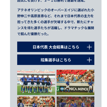
囲気にも負けず、３－１の勝利で連覇を達成。
アテネオリンピックのオーバーエイジに選ばれた小
野伸二や高原直泰など、それまで日本代表の主力を
担ってきた多くの選手が欠場する中で、新たにチャ
ンスを得た選手たちが活躍し、ドラマチックな展開
で掴んだ優勝だった。
日本代表 大会結果はこちら
2004.7.20
招集選手はこちら
グループステージ第1戦 オマーン
○ 1 - 0
GK
（34’ 中村俊輔）
1
楢﨑 正剛（名古屋グランパスエイト）
2004.7.24
12
土肥 洋一（ＦＣ東京）
グループステージ第2戦 タイ
○ 4 - 1
23
川口 能活（ＦＣノアシェラン／デンマー
（21’ 中村俊輔 56’ 87’ 中澤佑二 68’ 福西崇史）
ク）
2004.7.28