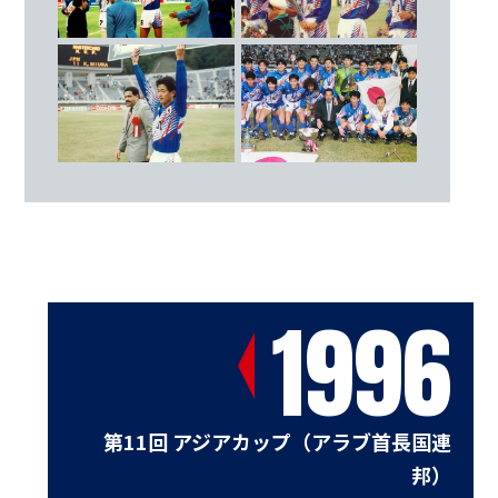
17
森保 一（サンフレッチェ広島）
FW
9
武田 修宏（ヴェルディ川崎）
11
三浦 知良（ヴェルディ川崎）
16
中山 雅史（ヤマハ）
18
神野 卓哉（横浜マリノス）
20
高木 琢也（サンフレッチェ広島）
監督
1996
ハンス･オフト
第11回 アジアカップ（アラブ首長国連
邦）