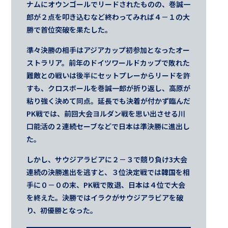
ナムにオウンゴールでリードされたものの、巻誠一
郎が２点を叩き込むなど終わってみれば４－１の大
勝で首位突破を果たした。
準々決勝の相手はアジアカップ初参加となったオー
ストラリア。前年のドイツワールドカップで敗れた
難敵との戦いは後半にセットプレーからリードを許
すも、クロスボールを巻誠一郎が折り返し、高原が
粘り強く決めて同点。延長でも決着が付かず臨んだ
PK戦では、前回大会ヨルダン戦を思い出させる川
口能活の２連続セーブなどで日本は準決勝に進出し
た。
しかし、サウジアラビアに２－３で競り負け3大会
連続の決勝進出を逃すと、３位決定戦では韓国を相
手に０－０の末、PK戦で敗退、日本は４位で大会
を終えた。決勝ではイラクがサウジアラビアを破
り、初優勝となった。