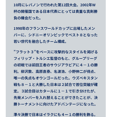
10月にレバノンで行われた第12回大会。2002年W
杯の開催国である日本代表にとっては貴重な真剣勝
負の機会だった。
1998年のフランスワールドカップに出場したメン
バーに、シドニーオリンピックでベスト８となった
若い世代を融合したチーム構成。
”フラット３”をベースに攻撃的なスタイルを掲げる
フィリップ・トルシエ監督のもと、グループリーグ
の初戦では前回王者のサウジアラビアに４－１の勝
利。柳沢敦、高原直泰、名波浩、小野伸二が得点、
唯一の失点もオウンゴールだった。ウズベキスタン
戦も８－１と大勝した日本は２試合で首位突破が確
定。３試合目はカタールに１－１で引き分けたが、
先発メンバーを入れ替えることができたことが、決
勝トーナメントに向けたアドバンテージになった。
準々決勝で日本はイラクにも４ー１の勝利を飾る。