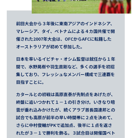
前回大会から３年後に東南アジアのインドネシア、
マレーシア、タイ、ベトナムによる４カ国共催で開
催された2007年大会は、OFCからAFCに転籍した
オーストラリアが初めて参加した。
日本を率いるイビチャ・オシム監督は就任から１年
間で、水野晃樹や羽生直剛など、多くの選手を初招
集しており、フレッシュなメンバー構成で三連覇を
目指すことに。
カタールとの初戦は高原直泰が先制点をあげたが、
終盤に追いつかれて１－１の引き分け。いきなり暗
雲が垂れ込みかけたが、続くアラブ首長国連邦との
試合でも高原が前半の早い時間帯に２点を決めて、
さらに中村俊輔がPKで追加点、後半に１点を返さ
れたが３－１で勝利を飾る。３試合目は開催国ベト