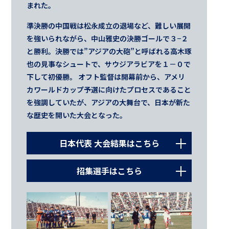
まれた。
準決勝の中国戦は松永成立の退場など、難しい展開
を強いられながら、中山雅史の決勝ゴールで３−２
と勝利。決勝では”アジアの大砲”と呼ばれる高木琢
也の見事なシュートで、サウジアラビアを１－０で
下して初優勝。 オフト監督は開幕前から、アメリ
カワールドカップ予選に向けたプロセスであること
を強調していたが、アジアの大舞台で、日本が新た
な歴史を開いた大会となった。
日本代表 大会結果はこちら
1992.10.30
招集選手はこちら
グループステージ第1戦
アラブ首長国連邦
GK
△ 0 - 0
1
松永 成立（横浜マリノス）
1992.11.1
19
前川 和也（サンフレッチェ広島）
グループステージ第2戦