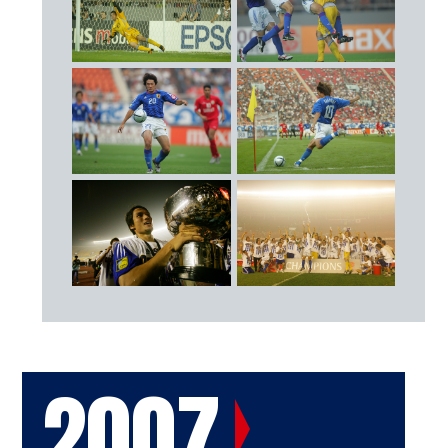
24
西 紀寛（ジュビロ磐田）
26
山田 卓也（東京ヴェルディ1969）
FW
11
鈴木 隆行（鹿島アントラーズ）
19
本山 雅志（鹿島アントラーズ）
20
玉田 圭司（柏レイソル）
監督
ジーコ
2007