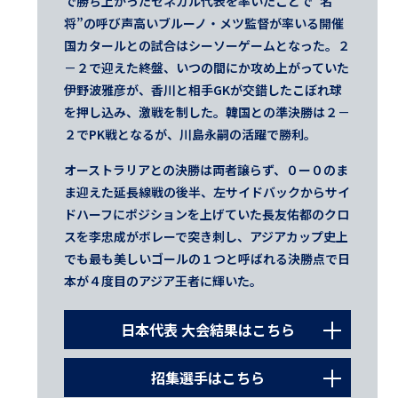
で勝ち上がったセネガル代表を率いたことで”名
将”の呼び声高いブルーノ・メツ監督が率いる開催
国カタールとの試合はシーソーゲームとなった。２
－２で迎えた終盤、いつの間にか攻め上がっていた
伊野波雅彦が、香川と相手GKが交錯したこぼれ球
を押し込み、激戦を制した。韓国との準決勝は２－
２でPK戦となるが、川島永嗣の活躍で勝利。
オーストラリアとの決勝は両者譲らず、０ー０のま
ま迎えた延長線戦の後半、左サイドバックからサイ
ドハーフにポジションを上げていた長友佑都のクロ
スを李忠成がボレーで突き刺し、アジアカップ史上
でも最も美しいゴールの１つと呼ばれる決勝点で日
本が４度目のアジア王者に輝いた。
日本代表 大会結果はこちら
2011.1.9
招集選手はこちら
グループステージ第1戦 ヨルダン