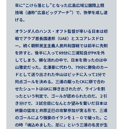
年に“こけら落とし”となった広島広域公園陸上競
技場（通称“広島ビッグアーチ”）で、快挙を成し遂
げる。
オランダ人のハンス・オフト監督が率いる日本は初
戦でアラブ首長国連邦（UAE）とスコアレスドロ
ー。続く朝鮮民主主義人民共和国戦では前半に先制
を許すと、後半に入って69分に三浦知良がPKを外
してしまう。嫌な流れの中で、日本を救ったのは中
山雅史だった。北澤豪に代わり、79分に勝負のカー
ドとして送り出された中山はピッチに入って2分で
同点ゴールを決める。三浦の蹴ったCKに頭で合わ
せたシュートはGKに弾き出されたが、ラインを割
ったという判定で、ゴールが認められたのだ。２引
き分けで、３試合目になんとか望みを繋いだ日本は
終盤の猛攻と井原正巳の攻撃参加が実る形で、三浦
のゴールにより強豪のイランを１－０で破った。こ
の時「魂込めました、足に」という三浦の名言が生