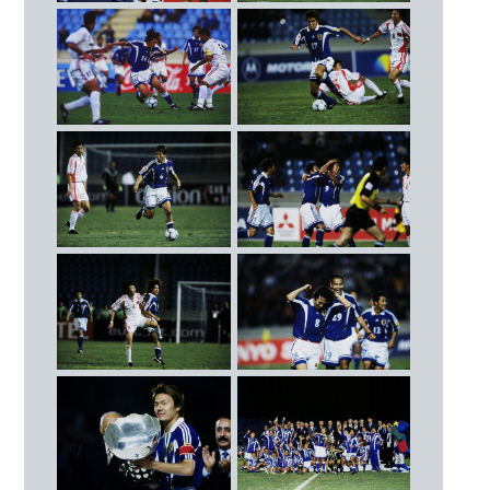
12
森島 寛晃（セレッソ大阪）
○ 3 - 2
14
中村 俊輔（横浜Ｆ・マリノス）
（21’ オウンゴール 53’ 西澤明訓 61’ 明神智和）
15
奥 大介（ジュビロ磐田）
2000.10.29
17
稲本 潤一（ガンバ大阪）
決勝 サウジアラビア
○ 1 - 0
24
明神 智和（柏レイソル）
（29’ 望月重良）
30
小野 伸二（浦和レッズ）
優勝
FW
9
西澤 明訓（セレッソ大阪）
13
柳沢 敦（鹿島アントラーズ）
19
久保 竜彦（サンフレッチェ広島）
27
北嶋 秀朗（柏レイソル）
29
高原 直泰（ジュビロ磐田）
監督
フィリップ・トルシエ