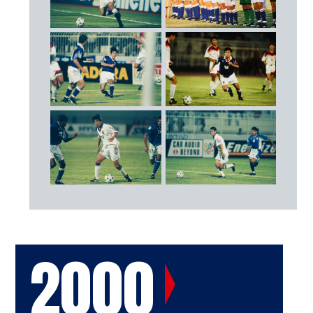
6
山口 素弘（横浜フリューゲルス）
7
本田 泰人（鹿島アントラーズ）
8
前園 真聖（横浜フリューゲルス）
10
名波 浩（ジュビロ磐田）
13
服部 年宏（ジュビロ磐田）
15
森島 寛晃（セレッソ大阪）
FW
9
高木 琢也（サンフレッチェ広島）
11
三浦 知良（ヴェルディ川崎）
14
岡野 雅行（浦和レッズ）
18
城 彰二（ジェフユナイテッド市原）
2000
監督
加茂 周