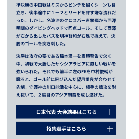
準決勝の中国戦はミスからピンチを招くシーンも目
立ち、後半途中に１ー２とリードを許す嫌な流れだ
った。しかし、名波浩のクロスバー直撃弾から西澤
明訓のダイビングヘッドで同点ゴール。そして西澤
が右から出したパスを明神智和が右足で捉えて、決
勝のゴールを突き刺した。
決勝は攻守の要である稲本潤一を累積警告で欠く
中、初戦で大勝したサウジアラビアに厳しい戦いを
強いられた。それでも前半に左のFKを中村俊輔が
蹴ると、ゴール前に飛び込んだ望月重良が合わせて
先制。守護神の川口能活を中心に、相手の猛攻を耐
え抜いて、２度目のアジア制覇を成し遂げた。
日本代表 大会結果はこちら
2000.10.14
招集選手はこちら
グループステージ第1戦