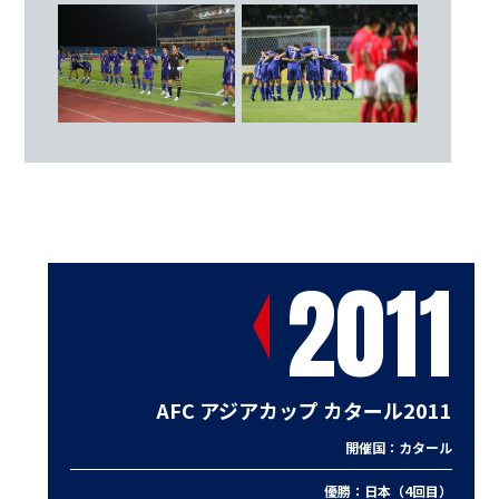
19
高原 直泰（アイントラハト・フランクフル
ト／ドイツ）
20
矢野 貴章（アルビレックス新潟）
監督
イビチャ・オシム
2011
AFC アジアカップ カタール2011
開催国：カタール
優勝：日本（4回目）