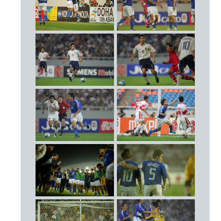
DF
グループステージ第3戦 イラン
△ 0 - 0
3
田中 誠（ジュビロ磐田）
2004.7.31
5
宮本 恒靖（ガンバ大阪）
Cap.
準々決勝 ヨルダン
14
三都主 アレサンドロ（浦和レッズ）
○ 1 - 1
17
三浦 淳宏（東京ヴェルディ1969）
[PK 4 – 3]（14’ 鈴木隆行）
18
松田 直樹（横浜Ｆ・マリノス）
2004.8.3
21
加地 亮（ＦＣ東京）
準決勝 バーレーン
○ 4 - 3
22
中澤 佑二（横浜Ｆ・マリノス）
（48’ 中田浩二 55’ 93’ 玉田圭司 90’ 中澤佑二）
25
茶野 隆行（ジェフユナイテッド市原）
2004.8.7
MF
決勝 中国
○ 3 - 1
4
遠藤 保仁（ガンバ大阪）
（22’ 福西崇史 65’ 中田浩二 90+1’ 玉田圭司）
6
中田 浩二（鹿島アントラーズ）
優勝
8
小笠原 満男（鹿島アントラーズ）
10
中村 俊輔（レッジーナ／イタリア）
15
福西 崇史（ジュビロ磐田）
16
藤田 俊哉（ジュビロ磐田）