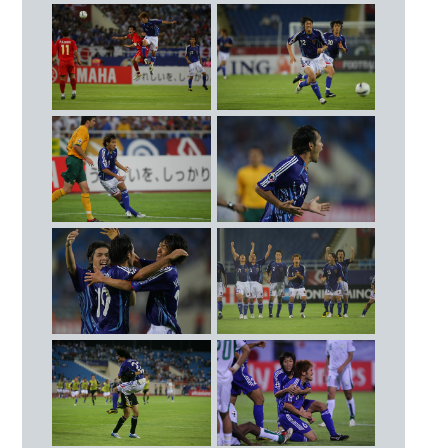
29
伊野波 雅彦（ＦＣ東京）
2007.7.25
準決勝 サウジアラビア
MF
● 2 - 3
（37’ 中澤佑二 53’ 阿部勇樹）
7
遠藤 保仁（ガンバ大阪）
8
羽生 直剛（ジェフユナイテッド千葉）
2007.7.28
３位決定戦 韓国
9
山岸 智（ジェフユナイテッド千葉）
● 0 - 0
10
中村 俊輔（セルティック／スコットラン
[PK 5 – 6]
ド）
４位
13
鈴木 啓太（浦和レッズ）
14
中村 憲剛（川崎フロンターレ）
24
橋本 英郎（ガンバ大阪）
28
太田 吉彰（ジュビロ磐田）
FW
11
佐藤 寿人（サンフレッチェ広島）
12
巻 誠一郎（ジェフユナイテッド千葉）
15
水野 晃樹（ジェフユナイテッド千葉）