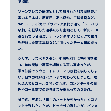
で開催。
ゾーンプレスの伝道師として知られた加茂周監督が
率いる日本は井原正巳、高木琢也、三浦知良など、
94年ワールドカップのアジア最終予選で「ドーハの
悲劇」を経験した選手たちを主軸として、新たに10
番を背負う名波浩、アトランタオリンピックで世界
を経験した前園真聖などが加わったチーム構成だっ
た。
シリア、ウズベキスタン、中国を相手に三連勝を飾
り、首位突破で連覇を期待する声も高まったが、
準々決勝でクウェートに０－２の敗戦を喫してしま
い、日本の戦いはベスト８で終わってしまった。攻
め込んでもゴールを奪いきれず、ロングボールの処
理やゴール前での連携ミスが重なっての２失点。
試合後、三浦は「相手のハートが強かった」とコメ
ントを残した。ただ、ピッチ外の難しさが、パフォ