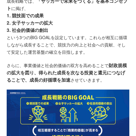
「サッカーで未来をつくる」を基本コンセプ
成長戦略では、
ト
に掲げ、
1. 競技面での成果
2. 女子サッカーの拡大
3. 社会的価値の創出
という3つのBIG GOALを設定しています。これらが相互に循環
しながら成長することで、競技力の向上と社会への貢献、そし
て安定した運営基盤の確立を目指します。
財政規模
さらに、事業価値と社会的価値の双方を高めることで
の拡大を図り、得られた成長を次なる投資と還元につなげ
ることで、成長の好循環を加速
させていきます。