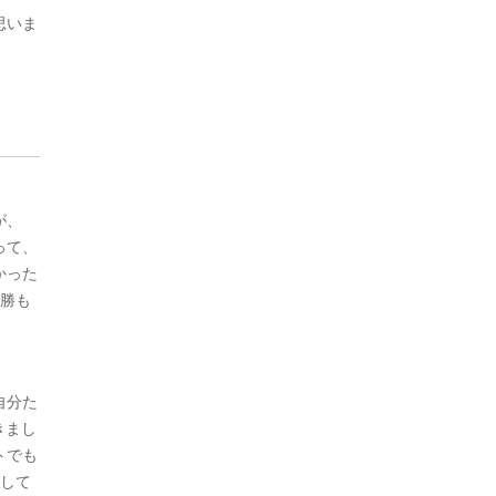
思いま
が、
って、
かった
決勝も
自分た
きまし
トでも
として