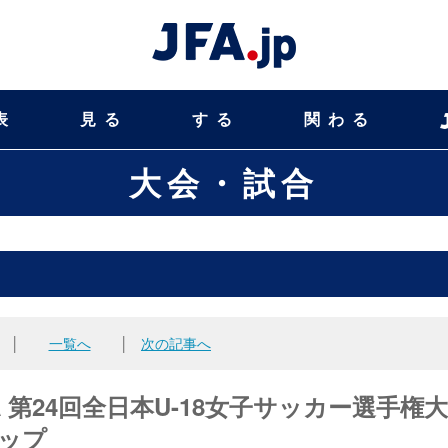
表
見る
する
関わる
大会・試合
│
一覧へ
│
次の記事へ
 第24回全日本U-18女子サッカー選手権
カップ