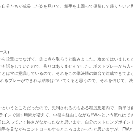
も自分たちが成長した姿を見せて、相手を上回って優勝して帰りたいと
ース）
から攻撃につなげて、先に点を取ろうと臨みました。攻めてはいました
でも話をしていたので、焦りはありませんでした。ポストプレーから入
ことは常に意識しているので、それをこの準決勝の舞台で達成できてよ
られるプレーができれば結果はついてくると思うので、それを信じて、
かというところだったので、先制されるのもある程度想定内で、前半は
ラインで回す時間が増えて、中盤を経由しながらFWへという流れはで
前に入っていく怖さがなかったなと思います。自分のストロングポイン
相手を見ながらコントロールするところはよかったと思いますが、FW