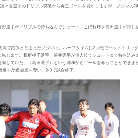
野凜々香選手のドリブル突破から再三ゴールを脅かしますが、ノジマのG
丹野選手がドリブルで持ち込んでシュート。こぼれ球を島田選手が押し
失点で踏みとどまったノジマは、ハーフタイムに2回戦でハットトリッ
に転じます。根府桃子選手、笹井選手が個人技でシュートまで持ち込み
意識していた」（島田選手）という浦和からゴールを奪うことができま
音選手が追加点を奪い、2-0で試合終了。