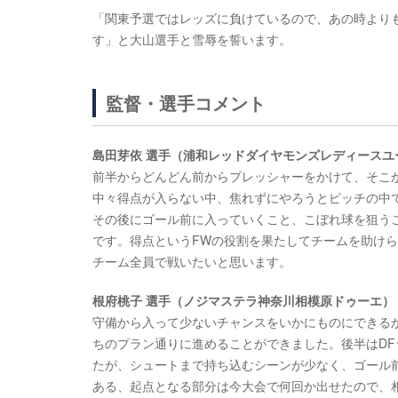
「関東予選ではレッズに負けているので、あの時より
す」と大山選手と雪辱を誓います。
監督・選手コメント
島田芽依 選手（浦和レッドダイヤモンズレディースユ
前半からどんどん前からプレッシャーをかけて、そこ
中々得点が入らない中、焦れずにやろうとピッチの中
その後にゴール前に入っていくこと、こぼれ球を狙う
です。得点というFWの役割を果たしてチームを助け
チーム全員で戦いたいと思います。
根府桃子 選手（ノジマステラ神奈川相模原ドゥーエ）
守備から入って少ないチャンスをいかにものにできる
ちのプラン通りに進めることができました。後半はDF
たが、シュートまで持ち込むシーンが少なく、ゴール
ある、起点となる部分は今大会で何回か出せたので、