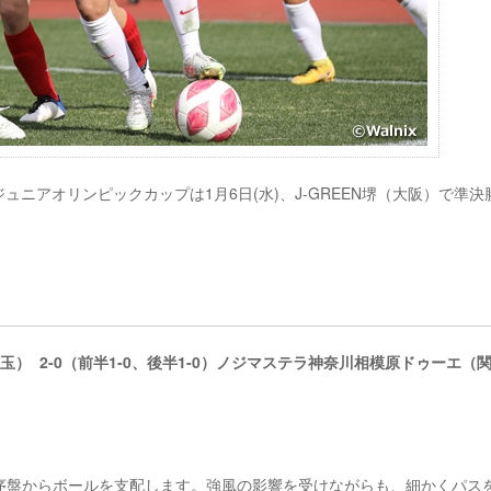
C ジュニアオリンピックカップは1月6日(水)、J-GREEN堺（大阪）で準決
 2-0（前半1-0、後半1-0）ノジマステラ神奈川相模原ドゥーエ（関
序盤からボールを支配します。強風の影響を受けながらも、細かくパス