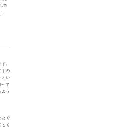
んで
まし
ます。
に手の
たとい
張って
るよう
ったで
てとて