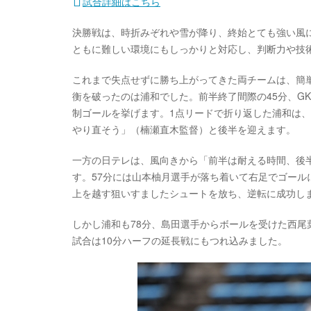
試合詳細はこちら
決勝戦は、時折みぞれや雪が降り、終始とても強い風
ともに難しい環境にもしっかりと対応し、判断力や技
これまで失点せずに勝ち上がってきた両チームは、簡
衡を破ったのは浦和でした。前半終了間際の45分、G
制ゴールを挙げます。1点リードで折り返した浦和は
やり直そう」（楠瀬直木監督）と後半を迎えます。
一方の日テレは、風向きから「前半は耐える時間、後
す。57分には山本柚月選手が落ち着いて右足でゴール
上を越す狙いすましたシュートを放ち、逆転に成功し
しかし浦和も78分、島田選手からボールを受けた西尾
試合は10分ハーフの延長戦にもつれ込みました。