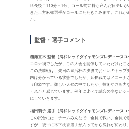
延長後半110分＋1分、ゴール前に持ち込んだ日テレ
きた土方麻椰選手がゴールにたたきこみます。これが
た。
監督・選手コメント
楠瀬直木 監督（浦和レッドダイヤモンズレディースユ
コロナ禍でしたが、この大会を開催していただけたこ
この決勝戦は、先日の皇后杯の決勝でお互いのトップ
内は分かっている状態でしたが、延長戦ではメニーナ
う印象です。難しい天候の中でしたが、技術や判断力
くれたと感じています。例年に比べて試合の少ないシ
にしていきます。
福田莉子 選手（浦和レッドダイヤモンズレディースユ
この試合には、チームみんなで「全員で戦い、全員で
すが、後半に木下桃香選手が入ってから流れが変わり