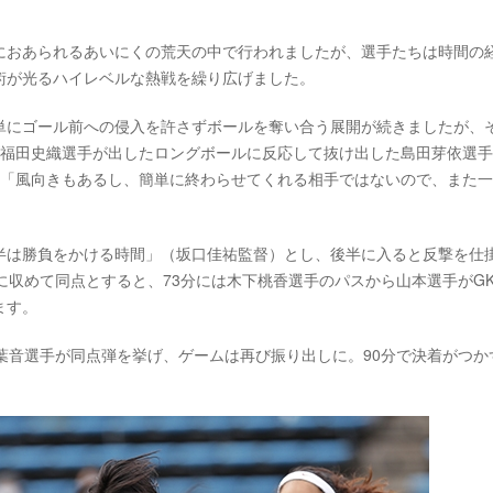
におあられるあいにくの荒天の中で行われましたが、選手たちは時間の
術が光るハイレベルな熱戦を繰り広げました。
単にゴール前への侵入を許さずボールを奪い合う展開が続きましたが、
K福田史織選手が出したロングボールに反応して抜け出した島田芽依選
、「風向きもあるし、簡単に終わらせてくれる相手ではないので、また
半は勝負をかける時間」（坂口佳祐監督）とし、後半に入ると反撃を仕
に収めて同点とすると、73分には木下桃香選手のパスから山本選手がG
ます。
葉音選手が同点弾を挙げ、ゲームは再び振り出しに。90分で決着がつか