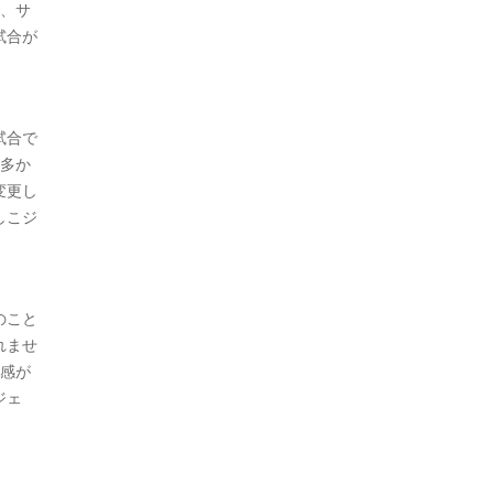
で、サ
試合が
試合で
が多か
変更し
しこジ
のこと
れませ
体感が
ジェ