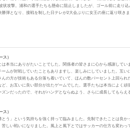
が波状攻撃。浦和の選手たちも懸命に阻止しましたが、ゴール前に走り込
決勝弾となり、接戦を制した日テレが2大会ぶりに女王の座に返り咲き
ース）
とは本当にありがたいことでした。関係者の皆さまに心から感謝してい
チームが対戦していたこともありますし、楽しみにしていました。互い
さんの方が技術もある分落ち着いていて、ほんの数パーセント上回られ
など、お互いに良い部分が出たゲームでした。選手たちは本当によく頑
ーズンだったので、それがハンデとならぬよう、さらに成長してもらえ
ース）
勝とう」という気持ちを強く持って臨みました。先制できたことは良か
、苦しい戦いになりました。風上と風下とではサッカーの仕方も変わっ