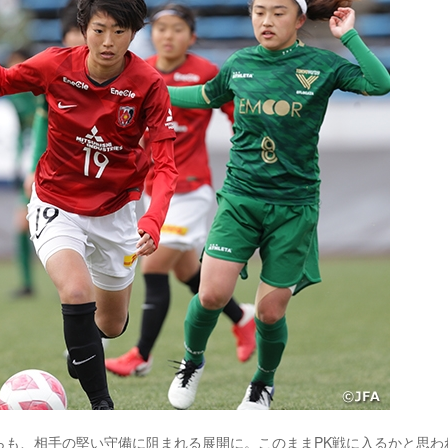
らも、相手の堅い守備に阻まれる展開に。このままPK戦に入るかと思わ