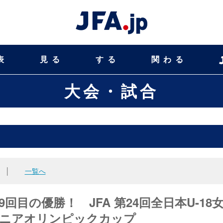
表
見る
する
関わる
大会・試合
│
一覧へ
目の優勝！ JFA 第24回全日本U-18
ジュニアオリンピックカップ