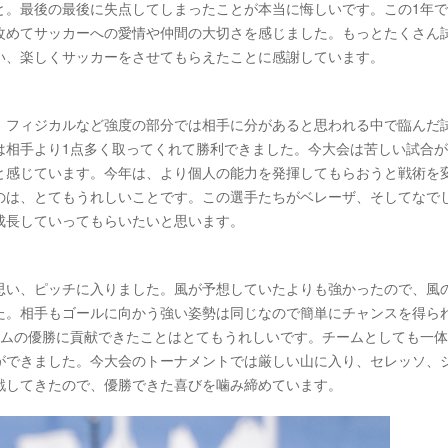
と。最後の最後に失点してしまったことが本当に悔しいです。この1年
改めてサッカーへの愛情や仲間の大切さを感じました。もっとたくさん
い、楽しくサッカーをさせてもらえたことに感謝しています。
、フィジカルなど強度の部分では相手に分があると思われる中で臨んだ
は相手より1点多く取ってくれて勝利できました。今大会は苦しい試合
と感じています。今年は、より個人の能力を発揮してもらおうと戦術を
のは、とてもうれしいことです。この選手たちがベレーザ、そしてなで
成長していってもらいたいと思います。
思い、ピッチに入りました。風が予想していたよりも強かったので、風
た。相手もゴールに向かう強い姿勢は同じなので簡単にチャンスを得ら
ームの優勝に貢献できたことはとてもうれしいです。チームとしても一
ができました。今大会のトーナメントでは厳しい山に入り、セレッソ、
戦してきたので、優勝できた喜びを噛み締めています。