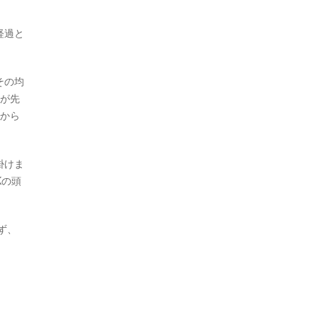
経過と
その均
手が先
一から
掛けま
Kの頭
ず、