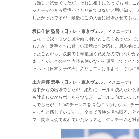
も難しい試合でしたが、それは相手にとっても同じこ
ッカーができる環境が当たり前ではないと思い知り、
したかったですが、最後にこの大会に出場させてもら
坂口佳祐 監督（日テレ・東京
ヴェ
ルディメニーナ）
これまで我々は少し風や雨に弱いところもあったので
したが、選手たちは難しい環境にも対応し、最終的に
ったことから、決勝でも辛抱強く戦えたのではないか
ましたが、その中で内容も伴いながら優勝してくれた
ャパン（日本女子代表）入りしていけるよう、さらに
土方麻椰 選手（日テレ・東京ヴェルディメニーナ）
途中からの出場でしたが、絶対にゴールを決めたいと
も計算しながらボールをつなぎ、ゴールに向かいまし
んでしたが、1つのチャンスを得点につなげられ、チ
あったと感じていますし、全員で優勝を勝ち取ること
フ、関東大会で敗れていたレッズと、強いチームと対