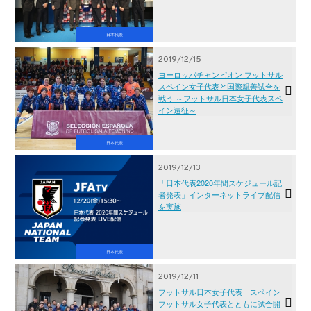
日本代表
2019/12/15
ヨーロッパチャンピオン フットサル
スペイン女子代表と国際親善試合を
戦う ～フットサル日本女子代表スペ
イン遠征～
日本代表
2019/12/13
「日本代表2020年間スケジュール記
者発表」インターネットライブ配信
を実施
日本代表
2019/12/11
フットサル日本女子代表 スペイン
フットサル女子代表とともに試合開