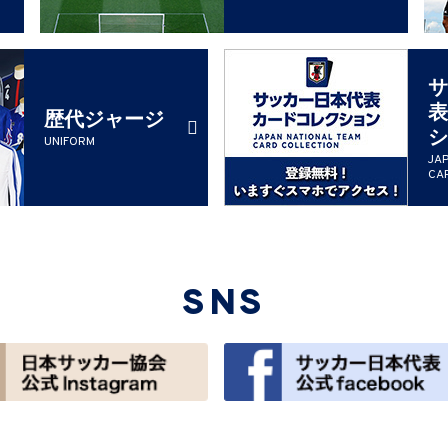
サ
表
歴代ジャージ
シ
UNIFORM
JA
CA
SNS