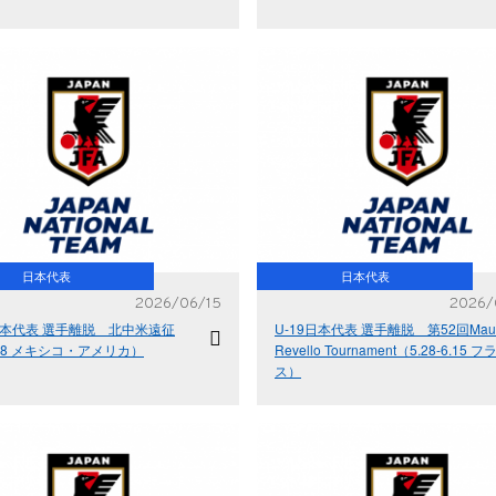
日本代表
日本代表
2026/06/15
2026/
9日本代表 選手離脱 北中米遠征
U-19日本代表 選手離脱 第52回Maur
-28 メキシコ・アメリカ）
Revello Tournament（5.28-6.15 フ
ス）