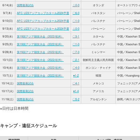
6/14(水)
国際親善試合
△0-0
オランダ
オーストリア(ウィ
9/7(木)
AFC U23アジアカップカタール2024予選
〇6-0
パキスタン
バーレーン／Sheikh A
9/10(日)
AFC U23アジアカップカタール2024予選
〇1-0
パレスチナ
バーレーン／Sheikh A
9/13(水)
AFC U23アジアカップカタール2024予選
△0-0
バーレーン
バーレーン／Sheikh A
9/20(水)
第19回アジア競技大会（2022/杭州）
〇3-1
カタール
中国／Xiaoshan Sp
9/25(月)
第19回アジア競技大会（2022/杭州）
〇1-0
パレスチナ
中国／Xiaoshan Sp
9/28(木)
第19回アジア競技大会（2022/杭州）
〇7-0
ミャンマー
中国／Xiaoshan Sp
10/1(日)
第19回アジア競技大会（2022/杭州）
〇2-1
朝鮮民主主義人民共和国
中国／Xiaoshan Sp
10/4(水)
第19回アジア競技大会（2022/杭州）
〇4-0
ホンコン・チャイナ
中国／Xiaoshan Sp
10/7(土)
第19回アジア競技大会（2022/杭州）
●1-2
韓国
中国／Huanglong S
10/14(土)
国際親善試合
〇4-1
メキシコ
フェニックス(アメリカ)
10/17(火)
国際親善試合
●1-4
アメリカ
フェニックス(アメリカ)
11/18(土)
国際親善試合
〇5-2
アルゼンチン
静岡／IAIスタジ
※日付は日本時間
キャンプ・遠征スケジュール