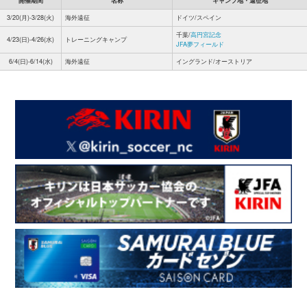
開催期間
名称
キャンプ地・遠征地
3/20(月)-3/28(火)
海外遠征
ドイツ/スペイン
千葉/
高円宮記念
4/23(日)-4/26(水)
トレーニングキャンプ
JFA夢フィールド
6/4(日)-6/14(水)
海外遠征
イングランド/オーストリア