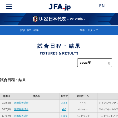
EN
U-22日本代表
- 2023年 -
試合日程・結果
選手・スタッフ
試合日程・結果
FIXTURES & RESULTS
試合日程・結果
開催日
試合名
スコア
対戦チーム
3/24(金)
国際親善試合
△2-2
ドイツ
ドイツ(フランクフルト
3/27(月)
国際親善試合
●2-3
ベルギー
スペイン(ムルシア)／P
6/10(土)
国際親善試合
〇2-0
イングランド
イングランド／セ