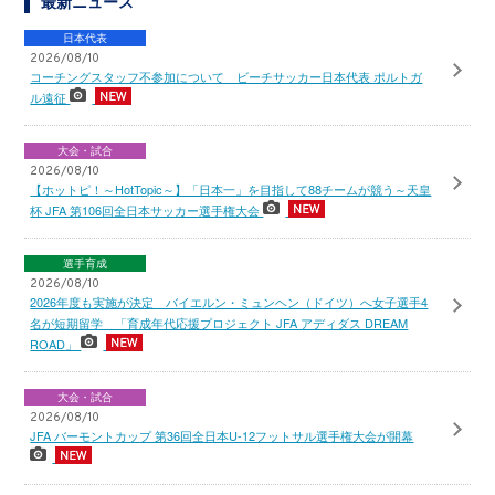
最新ニュース
日本代表
2026/08/10
コーチングスタッフ不参加について ビーチサッカー日本代表 ポルトガ
ル遠征
大会・試合
2026/08/10
【ホットピ！～HotTopic～】「日本一」を目指して88チームが競う～天皇
杯 JFA 第106回全日本サッカー選手権大会
選手育成
2026/08/10
2026年度も実施が決定 バイエルン・ミュンヘン（ドイツ）へ女子選手4
名が短期留学 「育成年代応援プロジェクト JFA アディダス DREAM
ROAD」
大会・試合
2026/08/10
JFA バーモントカップ 第36回全日本U-12フットサル選手権大会が開幕