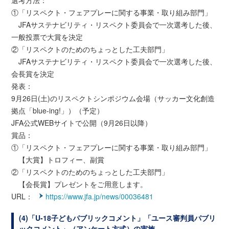
選考方法：
①「リスペクト・フェアプレーに関する事業・取り組み部門」
JFAサステナビリティ・リスペクト委員会で一次選考した後、
一般投票で大賞を決定
②「リスペクトのためのちょっとした工夫部門」
JFAサステナビリティ・リスペクト委員会で一次選考した後、
会長賞を決定
発表：
9月26日(土)のリスペクトシンポジウム会場（サッカー文化創造
拠点「blue-ing!」）（予定）
JFA公式WEBサイトで公開（9月26日以降）
賞品：
①「リスペクト・フェアプレーに関する事業・取り組み部門」
【大賞】トロフィー、副賞
②「リスペクトのためのちょっとした工夫部門」
【会長賞】プレゼントをご用意します。
URL：
https://www.jfa.jp/news/00036481
(4)「U-18子どもパブリックコメント」「ユース審判員パブリ
ックコメント」（アンケート方式）の実施