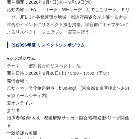
開催期間：2026年9月1日(火)～9月30日(水)
活動内容：JFA、Ｊリーグ、WEリーグ、なでしこリーグ、Ｆリ
ーグ、JFLほか各種連盟や地域・都道府県協会が主催する大会・
試合やイベントにリスペクト旗を掲揚。試合前にキャプテンに
よるリスペクト・フェアプレー宣言を行う。
(2)2026年度 リスペクトシンポジウム
●シンポジウム
テーマ：「審判員とのリスペクト」他
開催日時：2026年9月26日(土) 13:00～17:00（予定）
開催会場：
①サッカー文化創造拠点「blue-ing!」(東京都文京区後楽1-3-61
東京ドームシティ内)
②オンライン
参加者：
指導者/審判/地域・都道府県サッカー協会/各種連盟/リーグ関係
者
一般参加も可能