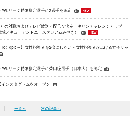
JFA・WEリーグ特別指定選手に2選手を認定
表との対戦およびテレビ放送／配信が決定 キリンチャレンジカップ
24＠宮城／キューアンドエースタジアムみやぎ）
HotTopic～】女性指導者を2倍にしたい～女性指導者が広げる女子サッ
年JFA・WEリーグ特別指定選手に柴田瞳選手（日本大）を認定
式インスタグラムをオープン
│
一覧へ
│
次の記事へ