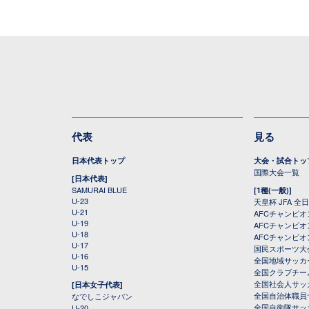
代表
見る
日本代表トップ
大会・試合トッ
国際大会一覧
[日本代表]
SAMURAI BLUE
[1種(一般)]
U-23
天皇杯 JFA 
U-21
AFCチャンピ
U-19
AFCチャンピオン
U-18
AFCチャンピオ
U-17
国民スポーツ大
U-16
全国地域サッカ
U-15
全国クラブチー
全国社会人サッ
[日本女子代表]
全国自治体職員
なでしこジャパン
全国自衛隊サッ
U-20