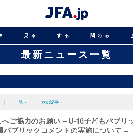
表
見る
する
関わる
最新ニュース一覧
│
一覧へ
│
次の記事へ
へご協力のお願い – U-18子どもパブリ
員パブリックコメントの実施について –