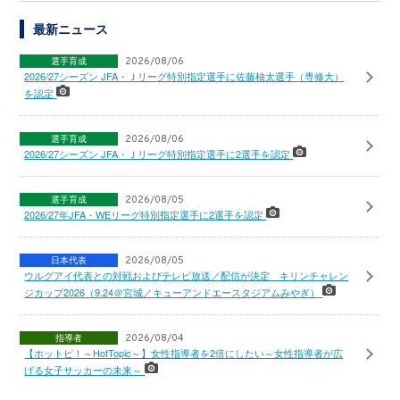
最新ニュース
選手育成
2026/08/06
2026/27シーズン JFA・Ｊリーグ特別指定選手に佐藤柚太選手（専修大）
を認定
選手育成
2026/08/06
2026/27シーズン JFA・Ｊリーグ特別指定選手に2選手を認定
選手育成
2026/08/05
2026/27年JFA・WEリーグ特別指定選手に2選手を認定
日本代表
2026/08/05
ウルグアイ代表との対戦およびテレビ放送／配信が決定 キリンチャレン
ジカップ2026（9.24＠宮城／キューアンドエースタジアムみやぎ）
指導者
2026/08/04
【ホットピ！～HotTopic～】女性指導者を2倍にしたい～女性指導者が広
げる女子サッカーの未来～