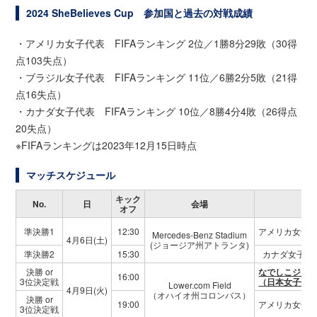
2024 SheBelieves Cup 参加国と過去の対戦成績
・アメリカ女子代表 FIFAランキング 2位／1勝8分29敗（30得
点103失点）
・ブラジル女子代表 FIFAランキング 11位／6勝2分5敗（21得
点16失点）
・カナダ女子代表 FIFAランキング 10位／8勝4分4敗（26得点
20失点）
※FIFAランキングは2023年12月15日時点
マッチスケジュール
キック
No.
日
会場
オフ
準決勝1
12:30
アメリカ女子
Mercedes-Benz Stadium
4月6日(土)
(ジョージア州アトランタ)
準決勝2
15:30
カナダ女子代
決勝 or
なでしこジャ
16:00
3位決定戦
（日本女子代
Lower.com Field
4月9日(火)
（オハイオ州コロンバス）
決勝 or
19:00
アメリカ女子
3位決定戦