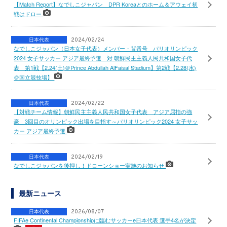
【Match Report】なでしこジャパン DPR Koreaとのホーム＆アウェイ初
戦はドロー
日本代表
2024/02/24
なでしこジャパン（日本女子代表）メンバー・背番号 パリオリンピック
2024 女子サッカー アジア最終予選 対 朝鮮民主主義人民共和国女子代
表 第1戦【2.24(土)＠Prince Abdullah AlFaisal Stadium】第2戦【2.28(水)
＠国立競技場】
日本代表
2024/02/22
【対戦チーム情報】朝鮮民主主義人民共和国女子代表 アジア屈指の強
豪 3回目のオリンピック出場を目指す～パリオリンピック2024 女子サッ
カー アジア最終予選
日本代表
2024/02/19
なでしこジャパンを後押し！ドローンショー実施のお知らせ
最新ニュース
日本代表
2026/08/07
FIFAe Continental Championshipに臨むサッカーe日本代表 選手4名が決定