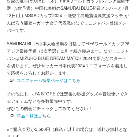
対象の選手は9月5日（木） FIFAワールドカップ26アジア最終予
選（3次予選）中国代表戦のSAMURAI BLUE登録メンバーと7月
13日(土) MS&ADカップ2024 ～能登半島地震復興支援マッチ が
んばろう能登～ガーナ女子代表戦のなでしこジャパン登録メン
バーです。
SAMURAI BLUEは本大会出場を目指してFIFAワールドカップ26
アジア最終予選（3次予選）に引き続き臨みます。なでしこジャ
パンはMIZUHO BLUE DREAM MATCH 2024で新たなスタート
を切ります。ぜひサッカー日本代表2024ユニフォームを着用し
て応援をよろしくお願いします。
ユニフォーム特集ページはこちら
その他にも、JFA STOREでは定番の応援グッズや普段使いでき
るアイテムなどを多数販売中です。
ぜひこの機会にチェックしてみてください！
商品一覧はこちら
※ご購入金額が5,500円（税込）以上の場合は、送料が無料とな
ります。