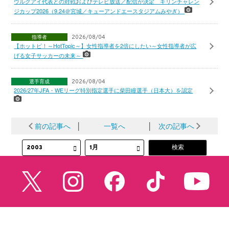
ウルグアイ代表との対戦およびテレビ放送／配信が決定 キリンチャレン
ジカップ2026（9.24＠宮城／キューアンドエースタジアムみやぎ）
指導者
2026/08/04
【ホットピ！～HotTopic～】女性指導者を2倍にしたい～女性指導者が広
げる女子サッカーの未来～
選手育成
2026/08/04
2026/27年JFA・WEリーグ特別指定選手に柴田瞳選手（日本大）を認定
前の記事へ
│
一覧へ
│
次の記事へ