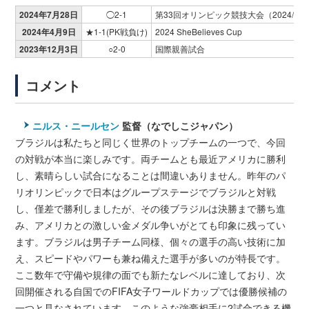
2024年7月28日
◯2-1
第33回オリンピック競技大会（2024/パ
2024年4月9日
★1-1(PK戦負け)
2024 SheBelieves Cup
2023年12月3日
○2-0
国際親善試合
コメント
ニルス・ニールセン
監督（なでしこジャパン）
ブラジルは私たちと同じく世界のトップチームの一つで、今回
の対戦が本当に楽しみです。両チームとも最近アメリカに勝利
し、素晴らしい試合になることは間違いありません。昨年のパ
リオリンピックで日本はグループステージでブラジルと対戦
し、僅差で勝利しましたが、その後ブラジルは決勝まで勝ち進
み、アメリカとの激しい金メダル争いがとても印象に残ってい
ます。ブラジルは男子チーム同様、個々の選手の高い技術に加
え、スピードやパワーも兼ね備えた選手が多いのが特長です。
ここ数年で守備や規律の面でも新たなレベルに達しており、次
回開催される自国でのFIFA女子ワールドカップでは優勝候補の
一つと見なされています。このような強豪相手に2試合できる機