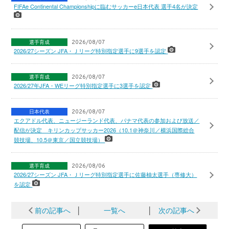
FIFAe Continental Championshipに臨むサッカーe日本代表 選手4名が決定
選手育成
2026/08/07
2026/27シーズン JFA・Ｊリーグ特別指定選手に9選手を認定
選手育成
2026/08/07
2026/27年JFA・WEリーグ特別指定選手に3選手を認定
日本代表
2026/08/07
エクアドル代表、ニュージーランド代表、パナマ代表の参加および放送／
配信が決定 キリンカップサッカー2026（10.1＠神奈川／横浜国際総合
競技場、10.5＠東京／国立競技場）
選手育成
2026/08/06
2026/27シーズン JFA・Ｊリーグ特別指定選手に佐藤柚太選手（専修大）
を認定
前の記事へ
│
一覧へ
│
次の記事へ