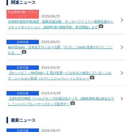
関連ニュース
社会貢献活動（アスパ
ス！）
2025/04/21
令和6年能登半島地震 復興支援活動 サッカーファミリー復興支援チャ
リティーオークション 2025年第1弾後半戦、本日開始します
日本代表
2025/04/01
April Dream 日本女子サッカーの夢 「なでしこvision 世界のなでしこに
なる。」
日本代表
2025/03/31
【ホットピ！～HotTopic～】再び世界一になれると確信している～ニル
ス・ニールセン監督（なでしこジャパン）インタビュー
日本代表
2025/03/28
【JFA STORE】ワールドカップ出場記念グッズ、SAMURAI BLUE＆なで
しこジャパンプレーヤーズグッズ販売中！
最新ニュース
日本代表
2026/08/07