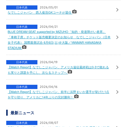
日本代表
2026/05/01
なでしこジャパン 西入俊浩GKコーチが退任
日本代表
2026/04/21
BLUE DREAM SEAT supported by MIZUHO「知的・発達障がい者席」
「車椅子席」チケット販売概要決定のお知らせ なでしこジャパン（日本
女子代表） 国際親善試合 6月6日(土)＠大阪／YANMAR HANASAKA
STADIUM
日本代表
2026/04/19
【Match Report】なでしこジャパン、アメリカ遠征最終戦は0-3で敗れる
も実りと課題を手にし、次なるステップへ
日本代表
2026/04/16
【Match Report】なでしこジャパン、前半に浜野まいか選手が挙げた1点
を守り切り、アメリカに14年ぶりの完封勝利！
最新ニュース
日本代表
2026/08/07