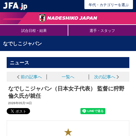
年代・カテゴリーを選ぶ
試合日程・結果
選手・スタッフ
なでしこジャパン
ニュース
前の記事へ
│
一覧へ
│
次の記事へ
なでしこジャパン（日本女子代表） 監督に狩野
倫久氏が就任
2026年05月14日