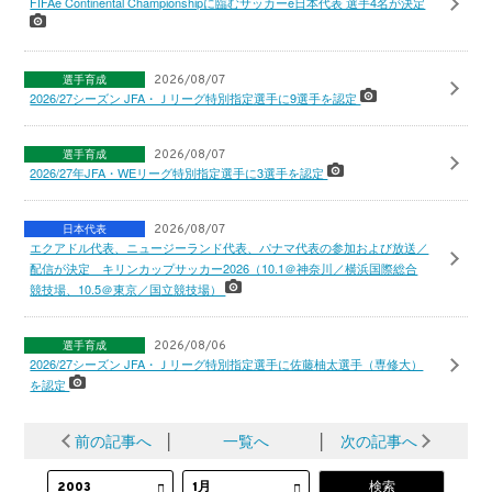
FIFAe Continental Championshipに臨むサッカーe日本代表 選手4名が決定
選手育成
2026/08/07
2026/27シーズン JFA・Ｊリーグ特別指定選手に9選手を認定
選手育成
2026/08/07
2026/27年JFA・WEリーグ特別指定選手に3選手を認定
日本代表
2026/08/07
エクアドル代表、ニュージーランド代表、パナマ代表の参加および放送／
配信が決定 キリンカップサッカー2026（10.1＠神奈川／横浜国際総合
競技場、10.5＠東京／国立競技場）
選手育成
2026/08/06
2026/27シーズン JFA・Ｊリーグ特別指定選手に佐藤柚太選手（専修大）
を認定
前の記事へ
│
一覧へ
│
次の記事へ