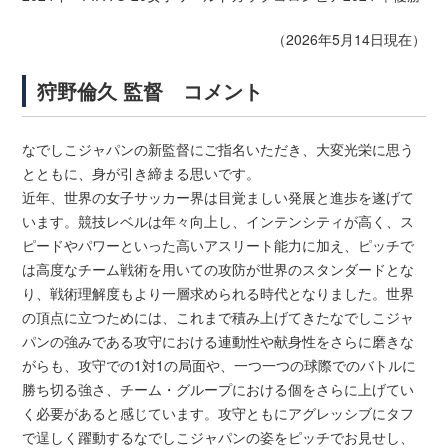
（2026年5月14日現在）
狩野倫久 監督 コメント
なでしこジャパンの新監督にご指名いただき、大変光栄に思う
とともに、身が引き締まる思いです。
近年、世界の女子サッカー界は目覚ましい発展と進歩を遂げて
います。競技レベルは年々向上し、インテンシティが高く、ス
ピードやパワーといった高いアスリート能力に加え、ピッチで
は高度なチーム戦術を用いての攻防が世界のスタンダードとな
り、戦術理解度もより一層求められる時代となりました。世界
の頂点に立つためには、これまで積み上げてきたなでしこジャ
パンの強みである攻守における連動性や献身性をさらに磨きな
がらも、攻守での1対1の局面や、一つ一つの球際でのバトルに
勝ち切る強さ、チーム・グループにおける個をさらに上げてい
く必要があると感じています。攻守ともにアグレッシブにタフ
で逞しく躍動するなでしこジャパンの姿をピッチでお見せし、