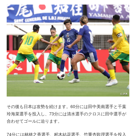
その後も日本は攻勢を続けます。60分には田中美南選手と千葉
玲海菜選手を投入し、73分には清水選手のクロスに田中選手が
合わせてゴールに迫ります。
74分には林穂之香選手、籾木結花選手、竹重杏歌理選手を投入