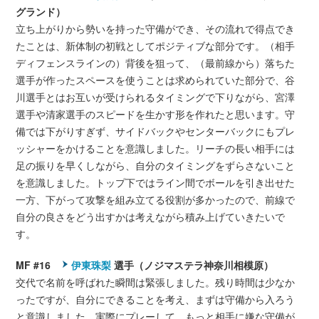
グランド）
立ち上がりから勢いを持った守備ができ、その流れで得点でき
たことは、新体制の初戦としてポジティブな部分です。（相手
ディフェンスラインの）背後を狙って、（最前線から）落ちた
選手が作ったスペースを使うことは求められていた部分で、谷
川選手とはお互いが受けられるタイミングで下りながら、宮澤
選手や清家選手のスピードを生かす形を作れたと思います。守
備では下がりすぎず、サイドバックやセンターバックにもプレ
ッシャーをかけることを意識しました。リーチの長い相手には
足の振りを早くしながら、自分のタイミングをずらさないこと
を意識しました。トップ下ではライン間でボールを引き出せた
一方、下がって攻撃を組み立てる役割が多かったので、前線で
自分の良さをどう出すかは考えながら積み上げていきたいで
す。
MF #16
伊東珠梨
選手（ノジマステラ神奈川相模原）
交代で名前を呼ばれた瞬間は緊張しました。残り時間は少なか
ったですが、自分にできることを考え、まずは守備から入ろう
と意識しました。実際にプレーして、もっと相手に嫌な守備が