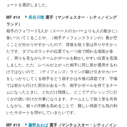
ュートを選択しました。
MF #14
長谷川唯
選手（マンチェスター・シティ／イング
ランド）
相手のフォワード2人が（スペースのカバーよりも人の動きに）
食いついてくることや、（相手ディフェンスラインの）裏が空
くことが分かりやすかったので、背後を狙う形は作りやすかっ
たです。ダブルボランチの位置でも一つ前で関わる場面が多
く、周りを見ながらチームがボールを動かしやすい位置を意識
しました。ただ、レベルが上がった相手に同じ形が通用するわ
けではないので、（ディフェンス）ラインの駆け引きやカバー
をしっかりしてくる相手をどう崩すかは今後の課題です。守備
では前から行けた部分がある一方、相手がボールを持てるチー
ムになったときに、どれだけ我慢し、どこでアグレッシブに行
くかの使い分けが大事になります。チームとして狙う形を共有
しながら、個々の判断を高めることで、難しい局面でも気の利
いたサポートを増やしていきたいです。
MF #15
藤野あおば
選手（マンチェスター・シティ／イン