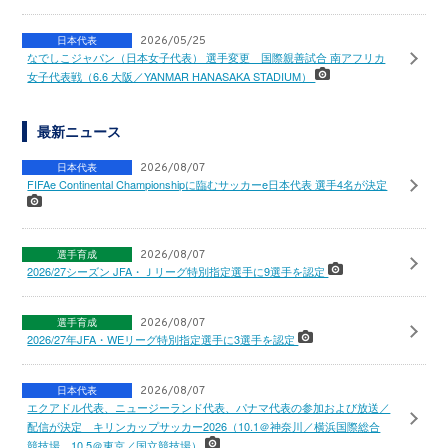
日本代表
2026/05/25
なでしこジャパン（日本女子代表） 選手変更 国際親善試合 南アフリカ
女子代表戦（6.6 大阪／YANMAR HANASAKA STADIUM）
最新ニュース
日本代表
2026/08/07
FIFAe Continental Championshipに臨むサッカーe日本代表 選手4名が決定
選手育成
2026/08/07
2026/27シーズン JFA・Ｊリーグ特別指定選手に9選手を認定
選手育成
2026/08/07
2026/27年JFA・WEリーグ特別指定選手に3選手を認定
日本代表
2026/08/07
エクアドル代表、ニュージーランド代表、パナマ代表の参加および放送／
配信が決定 キリンカップサッカー2026（10.1＠神奈川／横浜国際総合
競技場、10.5＠東京／国立競技場）