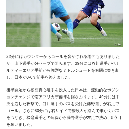
22分にはカウンターからゴールを脅かされる場面もありました
が、山下選手が好セーブで阻みます。29分には谷川選手がペナ
ルティーエリア手前から強烈なミドルシュートを右隅に突き刺
し、日本が3-0で前半を終えました。
後半開始から松窪真心選手を投入した日本は、流動的なポジシ
ョンチェンジで南アフリカ守備陣を揺さぶります。49分には中
央を崩した攻撃で、谷川選手のパスを受けた藤野選手が右足で
ゴール。さらに60分には右サイドで複数人が絡んで細かくパス
をつなぎ、松窪選手との連係から藤野選手が左足で決め、5点目
を奪いました。