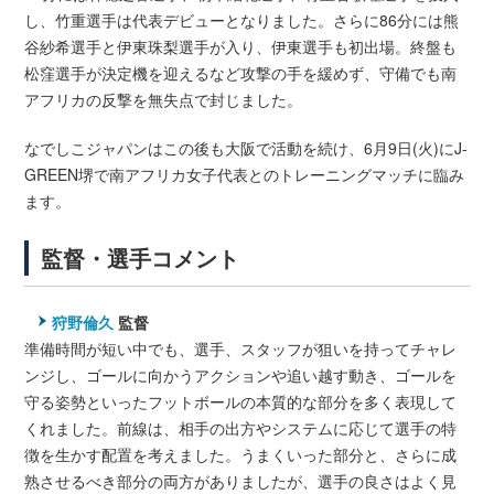
し、竹重選手は代表デビューとなりました。さらに86分には熊
谷紗希選手と伊東珠梨選手が入り、伊東選手も初出場。終盤も
松窪選手が決定機を迎えるなど攻撃の手を緩めず、守備でも南
アフリカの反撃を無失点で封じました。
なでしこジャパンはこの後も大阪で活動を続け、6月9日(火)にJ-
GREEN堺で南アフリカ女子代表とのトレーニングマッチに臨み
ます。
監督・選手コメント
狩野倫久
監督
準備時間が短い中でも、選手、スタッフが狙いを持ってチャレ
ンジし、ゴールに向かうアクションや追い越す動き、ゴールを
守る姿勢といったフットボールの本質的な部分を多く表現して
くれました。前線は、相手の出方やシステムに応じて選手の特
徴を生かす配置を考えました。うまくいった部分と、さらに成
熟させるべき部分の両方がありましたが、選手の良さはよく見