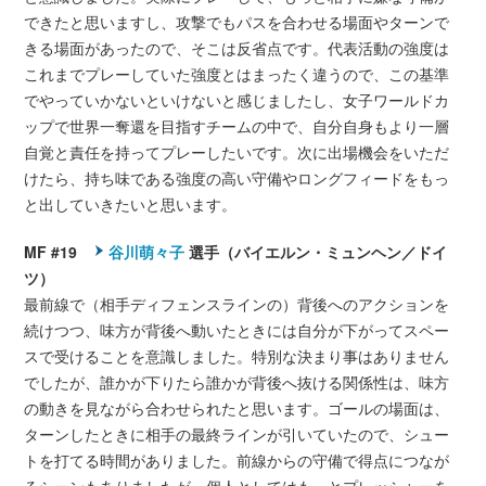
できたと思いますし、攻撃でもパスを合わせる場面やターンで
きる場面があったので、そこは反省点です。代表活動の強度は
これまでプレーしていた強度とはまったく違うので、この基準
でやっていかないといけないと感じましたし、女子ワールドカ
ップで世界一奪還を目指すチームの中で、自分自身もより一層
自覚と責任を持ってプレーしたいです。次に出場機会をいただ
けたら、持ち味である強度の高い守備やロングフィードをもっ
と出していきたいと思います。
MF #19
谷川萌々子
選手（バイエルン・ミュンヘン／ドイ
ツ）
最前線で（相手ディフェンスラインの）背後へのアクションを
続けつつ、味方が背後へ動いたときには自分が下がってスペー
スで受けることを意識しました。特別な決まり事はありません
でしたが、誰かが下りたら誰かが背後へ抜ける関係性は、味方
の動きを見ながら合わせられたと思います。ゴールの場面は、
ターンしたときに相手の最終ラインが引いていたので、シュー
トを打てる時間がありました。前線からの守備で得点につなが
るシーンもありましたが、個人としてはもっとプレッシャーを