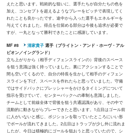
えたと思います。戦術的な狙いに、選手たちが自分たちの色を
加え、コンセプトを超えるようなプレーをピッチで表現してく
れたことも良かったです。途中から入った選手もエネルギーを
与えてくれました。得点を仕留める部分は今後も追求が必要で
すが、一丸となって勝利できたことに感謝しています。
MF #8
清家貴子
選手（ブライトン・アンド・ホーヴ・アル
ビオン／イングランド）
立ち上がりから（相手ディフェンスラインの）背後のスペース
を狙う意識は強く持っていました。裏にアクションすることで
間も空いてくるので、自分の特長を生かして相手のディフェン
スラインを下げ、スペースを作れたらと思っていました。守備
ではサイドバックにプレッシャーをかけるタイミングについて
指示を受けていて、センターバックへの牽制も意識しました。
チームとして前線全体で背後を狙う共通認識があり、その中で
流動的に動きながらプレーできたと思います。1点目はゴール前
に人がいないと感じ、ポジションを取っていたところにいい形
でボールが流れてきました。2点目はトラップが少し外に流れま
したが、今日は積極的にゴールを狙おうと思っていたので、シ