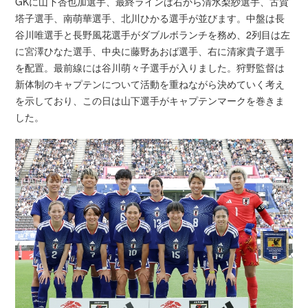
GKに山下杏也加選手、最終ラインは右から清水梨紗選手、古賀
塔子選手、南萌華選手、北川ひかる選手が並びます。中盤は長
谷川唯選手と長野風花選手がダブルボランチを務め、2列目は左
に宮澤ひなた選手、中央に藤野あおば選手、右に清家貴子選手
を配置。最前線には谷川萌々子選手が入りました。狩野監督は
新体制のキャプテンについて活動を重ねながら決めていく考え
を示しており、この日は山下選手がキャプテンマークを巻きま
した。