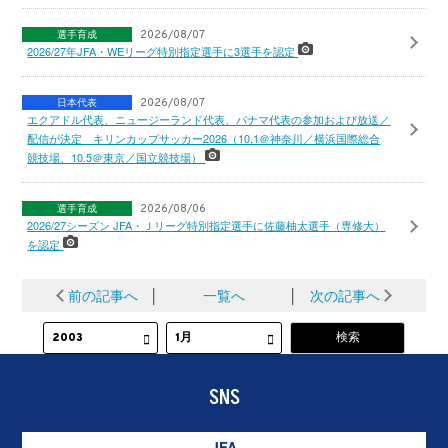
選手育成
2026/08/07
2026/27年JFA・WEリーグ特別指定選手に3選手を認定
日本代表
2026/08/07
エクアドル代表、ニュージーランド代表、パナマ代表の参加および放送／
配信が決定 キリンカップサッカー2026（10.1＠神奈川／横浜国際総合
競技場、10.5＠東京／国立競技場）
選手育成
2026/08/06
2026/27シーズン JFA・Ｊリーグ特別指定選手に佐藤柚太選手（専修大）
を認定
前の記事へ
│
一覧へ
│
次の記事へ
SNS
JFA