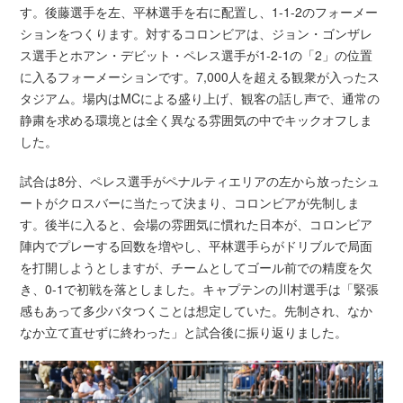
す。後藤選手を左、平林選手を右に配置し、1-1-2のフォーメー
ションをつくります。対するコロンビアは、ジョン・ゴンザレ
ス選手とホアン・デビット・ペレス選手が1-2-1の「2」の位置
に入るフォーメーションです。7,000人を超える観衆が入ったス
タジアム。場内はMCによる盛り上げ、観客の話し声で、通常の
静粛を求める環境とは全く異なる雰囲気の中でキックオフしま
した。
試合は8分、ペレス選手がペナルティエリアの左から放ったシュ
ートがクロスバーに当たって決まり、コロンビアが先制しま
す。後半に入ると、会場の雰囲気に慣れた日本が、コロンビア
陣内でプレーする回数を増やし、平林選手らがドリブルで局面
を打開しようとしますが、チームとしてゴール前での精度を欠
き、0-1で初戦を落としました。キャプテンの川村選手は「緊張
感もあって多少バタつくことは想定していた。先制され、なか
なか立て直せずに終わった」と試合後に振り返りました。