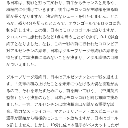
る日本は、初戦と打って変わり、前半からチャンスと見るや、
積極的に仕掛けていきます。後半はモロッコが主導権を握る時
間が長くなりますが、決定的なシュートを打たせません。とこ
ろが、残り4分を切ったところで、オウンゴールでモロッコに先
制を許します。この後、日本はモロッコゴールに迫りますが、
クロスバーに嫌われるなど1点を奪うことができず、0-1で試合
終了となりました。なお、この一戦の前に行われたコロンビア
対アルゼンチンの結果、日本はグループリーグ最終戦の結果を
待たずして準決勝に進めないことが決まり、メダル獲得の目標
がついえました。
グループリーグ最終日、日本はアルゼンチンとの一戦を迎えま
す。「先輩の積み上げたことを未来につなげる大切な役割があ
るので、それを果たすためにも、前を向いて戦う」（中川英治
監督）という決意のもと、日本はモロッコ戦と同じ布陣で挑み
ました。一方、アルゼンチンは準決勝進出が懸かる重要な試
合。強力なストライカー、マクシミリアーノ・エスピニージョ
選手が開始から積極的にシュートを放ちますが、日本はゴール
を許しません。しかし、10分に佐々木選手がパスカットしたボ