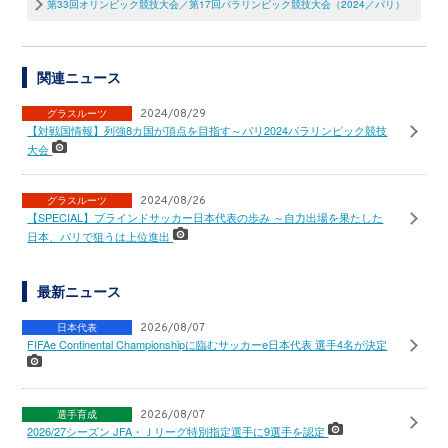
第33回オリンピック競技大会／第17回パラリンピック競技大会（2024／パリ）
関連ニュース
グラスルーツ
2024/08/29
【対戦国情報】列強8カ国が頂点を目指す～パリ2024パラリンピック競技
大会
グラスルーツ
2024/08/26
【SPECIAL】ブラインドサッカー日本代表の歩み ～自力出場を果たした
日本、パリで狙うは上位進出
最新ニュース
日本代表
2026/08/07
FIFAe Continental Championshipに臨むサッカーe日本代表 選手4名が決定
選手育成
2026/08/07
2026/27シーズン JFA・Ｊリーグ特別指定選手に9選手を認定