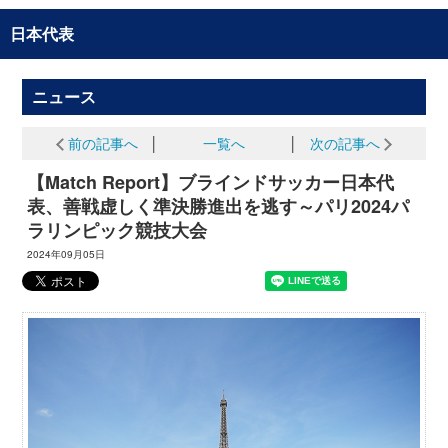
日本代表
ニュース
前の記事へ
│
一覧へ
│
次の記事へ
【Match Report】ブラインドサッカー日本代
表、善戦虚しく準決勝進出を逃す～パリ2024パ
ラリンピック競技大会
2024年09月05日