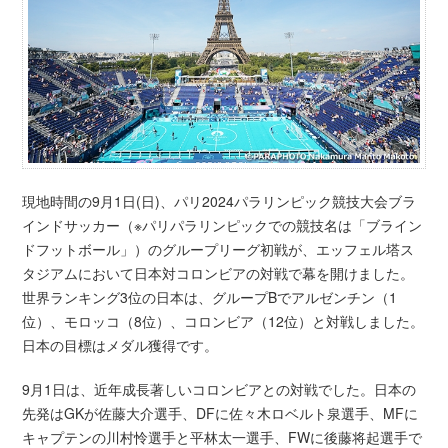
現地時間の9月1日(日)、パリ2024パラリンピック競技大会ブラ
インドサッカー（※パリパラリンピックでの競技名は「ブライン
ドフットボール」）のグループリーグ初戦が、エッフェル塔ス
タジアムにおいて日本対コロンビアの対戦で幕を開けました。
世界ランキング3位の日本は、グループBでアルゼンチン（1
位）、モロッコ（8位）、コロンビア（12位）と対戦しました。
日本の目標はメダル獲得です。
9月1日は、近年成長著しいコロンビアとの対戦でした。日本の
先発はGKが佐藤大介選手、DFに佐々木ロベルト泉選手、MFに
キャプテンの川村怜選手と平林太一選手、FWに後藤将起選手で