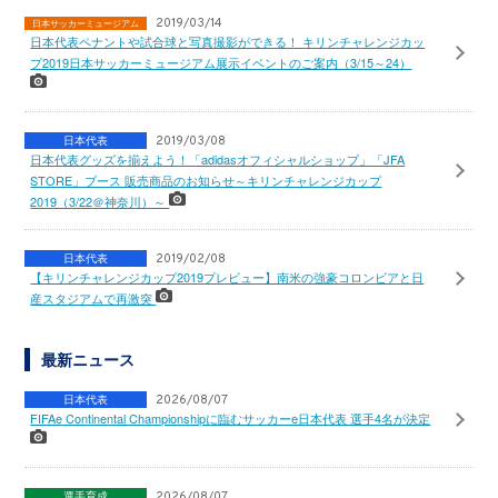
2019/03/14
日本サッカーミュージアム
日本代表ペナントや試合球と写真撮影ができる！ キリンチャレンジカッ
プ2019日本サッカーミュージアム展示イベントのご案内（3/15～24）
日本代表
2019/03/08
日本代表グッズを揃えよう！「adidasオフィシャルショップ」「JFA
STORE」ブース 販売商品のお知らせ～キリンチャレンジカップ
2019（3/22＠神奈川）～
日本代表
2019/02/08
【キリンチャレンジカップ2019プレビュー】南米の強豪コロンビアと日
産スタジアムで再激突
最新ニュース
日本代表
2026/08/07
FIFAe Continental Championshipに臨むサッカーe日本代表 選手4名が決定
選手育成
2026/08/07