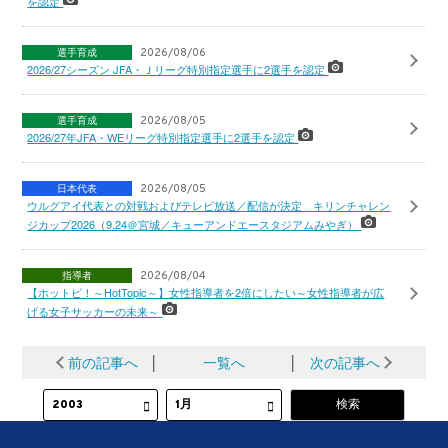
を認定
選手育成
2026/08/06
2026/27シーズン JFA・Ｊリーグ特別指定選手に2選手を認定
選手育成
2026/08/05
2026/27年JFA・WEリーグ特別指定選手に2選手を認定
日本代表
2026/08/05
ウルグアイ代表との対戦およびテレビ放送／配信が決定 キリンチャレン
ジカップ2026（9.24＠宮城／キューアンドエースタジアムみやぎ）
指導者
2026/08/04
【ホットピ！～HotTopic～】女性指導者を2倍にしたい～女性指導者が広
げる女子サッカーの未来～
前の記事へ
│
一覧へ
│
次の記事へ