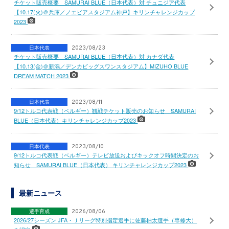
チケット販売概要 SAMURAI BLUE（日本代表）対 チュニジア代表
【10.17(火)＠兵庫／ノエビアスタジアム神戸】キリンチャレンジカップ
2023
日本代表
2023/08/23
チケット販売概要 SAMURAI BLUE（日本代表）対 カナダ代表
【10.13(金)＠新潟／デンカビッグスワンスタジアム】MIZUHO BLUE
DREAM MATCH 2023
日本代表
2023/08/11
9/12トルコ代表戦（ベルギー）観戦チケット販売のお知らせ SAMURAI
BLUE（日本代表）キリンチャレンジカップ2023
日本代表
2023/08/10
9/12トルコ代表戦（ベルギー）テレビ放送およびキックオフ時間決定のお
知らせ SAMURAI BLUE（日本代表） キリンチャレンジカップ2023
最新ニュース
選手育成
2026/08/06
2026/27シーズン JFA・Ｊリーグ特別指定選手に佐藤柚太選手（専修大）