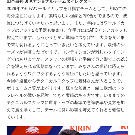
山本昌邦 JFAナショナルチームダイレクター
2026年のFIFAワールドカップを目指すチームとして、初めての
海外遠征になります。素晴らしい強豪と2試合ができるので、成
長につなげていきたいと思います。また、年内にはワールドカ
ップのアジア2次予選も始まり、年明けにはAFCアジアカップも
控えています。しっかりと良い準備につなげて、大会を良い形
で乗り切れるようにもっていきたいと考えています。欧州のシ
ーズンが開幕したばかりで、コンディションが難しいタイミン
グではありますが、スタッフの頑張りと準備で良い形でこの2試
合を迎えられる状態になっています。みなさんの期待に応えら
れるようなワクワクするような遠征にしたいと思っています。
今回の遠征からテクニカルスタッフに若林さんが入ることで、
ボリュームと質が上がります。様々な監督と一緒に欧州のトッ
プレベルの戦いを経験してきた実績のある方です。いままでの
テクニカルスタッフに世界トップの基準で意識改革や見方を加
えて層を厚くして、チームに良い影響を与えてくれると確信し
ています。