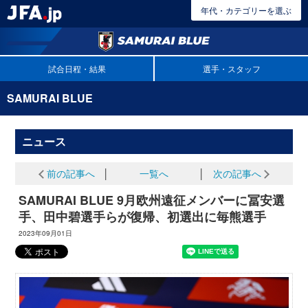
年代・カテゴリーを選ぶ
試合日程・結果
選手・スタッフ
SAMURAI BLUE
ニュース
前の記事へ
│
一覧へ
│
次の記事へ
SAMURAI BLUE 9月欧州遠征メンバーに冨安選
手、田中碧選手らが復帰、初選出に毎熊選手
2023年09月01日