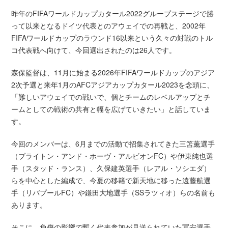
昨年のFIFAワールドカップカタール2022グループステージで勝
って以来となるドイツ代表とのアウェイでの再戦と、2002年
FIFAワールドカップのラウンド16以来という久々の対戦のトル
コ代表戦へ向けて、今回選出されたのは26人です。
森保監督は、11月に始まる2026年FIFAワールドカップのアジア
2次予選と来年1月のAFCアジアカップカタール2023を念頭に、
「難しいアウェイでの戦いで、個とチームのレベルアップとチ
ームとしての戦術の共有と幅を広げていきたい」と話していま
す。
今回のメンバーは、6月までの活動で招集されてきた三笘薫選手
（ブライトン・アンド・ホーヴ・アルビオンFC）や伊東純也選
手（スタッド・ランス）、久保建英選手（レアル・ソシエダ）
らを中心とした編成で、今夏の移籍で新天地に移った遠藤航選
手（リバプールFC）や鎌田大地選手（SSラツィオ）らの名前も
あります。
そこに、負傷の影響で暫く代表参加が見送られていた冨安選手