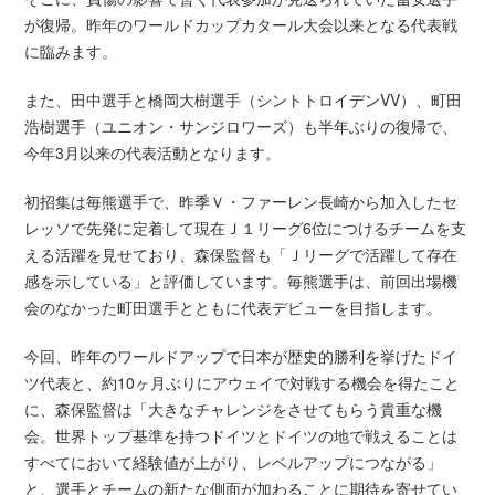
が復帰。昨年のワールドカップカタール大会以来となる代表戦
に臨みます。
また、田中選手と橋岡大樹選手（シントトロイデンVV）、町田
浩樹選手（ユニオン・サンジロワーズ）も半年ぶりの復帰で、
今年3月以来の代表活動となります。
初招集は毎熊選手で、昨季Ｖ・ファーレン長崎から加入したセ
レッソで先発に定着して現在Ｊ１リーグ6位につけるチームを支
える活躍を見せており、森保監督も「Ｊリーグで活躍して存在
感を示している」と評価しています。毎熊選手は、前回出場機
会のなかった町田選手とともに代表デビューを目指します。
今回、昨年のワールドアップで日本が歴史的勝利を挙げたドイ
ツ代表と、約10ヶ月ぶりにアウェイで対戦する機会を得たこと
に、森保監督は「大きなチャレンジをさせてもらう貴重な機
会。世界トップ基準を持つドイツとドイツの地で戦えることは
すべてにおいて経験値が上がり、レベルアップにつながる」
と、選手とチームの新たな側面が加わることに期待を寄せてい