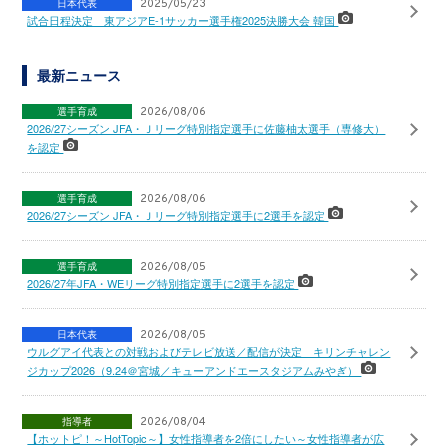
日本代表
2025/05/23
試合日程決定 東アジアE-1サッカー選手権2025決勝大会 韓国
最新ニュース
選手育成
2026/08/06
2026/27シーズン JFA・Ｊリーグ特別指定選手に佐藤柚太選手（専修大）
を認定
選手育成
2026/08/06
2026/27シーズン JFA・Ｊリーグ特別指定選手に2選手を認定
選手育成
2026/08/05
2026/27年JFA・WEリーグ特別指定選手に2選手を認定
日本代表
2026/08/05
ウルグアイ代表との対戦およびテレビ放送／配信が決定 キリンチャレン
ジカップ2026（9.24＠宮城／キューアンドエースタジアムみやぎ）
指導者
2026/08/04
【ホットピ！～HotTopic～】女性指導者を2倍にしたい～女性指導者が広