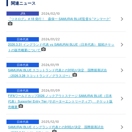
関連ニュース
JFA
2026/02/10
『ツネログ』＃18 発行！ 森保一 SAMURAI BLUE監督を”マンマーク”
日本代表
2026/01/22
2026.3.31 イングランド代表 vs SAMURAI BLUE（日本代表） 観戦チケッ
トの販売概要について
日本代表
2026/01/19
SAMURAI BLUE スコットランド代表との対戦が決定 国際親善試合
（2026.3.28 スコットランド／グラスゴー）
日本代表
2026/01/09
FIFAワールドカップ2026 ノックアウトステージ SAMURAI BLUE（日本
代表）Supporter Entry Tier (サポーターエントリーティア) チケット販
売概要
日本代表
2025/12/10
SAMURAI BLUE イングランド代表との対戦が決定 国際親善試合