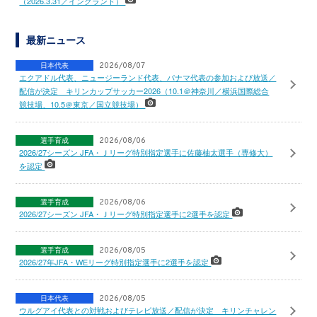
（2026.3.31／イングランド）
最新ニュース
日本代表
2026/08/07
エクアドル代表、ニュージーランド代表、パナマ代表の参加および放送／
配信が決定 キリンカップサッカー2026（10.1＠神奈川／横浜国際総合
競技場、10.5＠東京／国立競技場）
選手育成
2026/08/06
2026/27シーズン JFA・Ｊリーグ特別指定選手に佐藤柚太選手（専修大）
を認定
選手育成
2026/08/06
2026/27シーズン JFA・Ｊリーグ特別指定選手に2選手を認定
選手育成
2026/08/05
2026/27年JFA・WEリーグ特別指定選手に2選手を認定
日本代表
2026/08/05
ウルグアイ代表との対戦およびテレビ放送／配信が決定 キリンチャレン