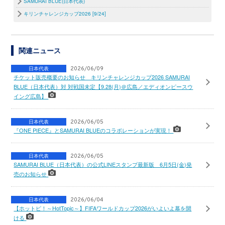
SAMURAI BLUE(日本代表)
キリンチャレンジカップ2026 [9/24]
関連ニュース
日本代表
2026/06/09
チケット販売概要のお知らせ キリンチャレンジカップ2026 SAMURAI
BLUE（日本代表）対 対戦国未定【9.28(月)＠広島／エディオンピースウ
イング広島】
日本代表
2026/06/05
『ONE PIECE』とSAMURAI BLUEのコラボレーションが実現！
日本代表
2026/06/05
SAMURAI BLUE（日本代表）の公式LINEスタンプ最新版 6月5日(金)発
売のお知らせ
日本代表
2026/06/04
【ホットピ！～HotTopic～】FIFAワールドカップ2026がいよいよ幕を開
ける