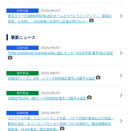
日本代表
2026/06/03
東京タワーがSAMURAI BLUEのチームカラーにライトアップ～「最高の
景色」を目指し、試合前夜に日本中に応援を呼びかけ～
最新ニュース
日本代表
2026/08/07
FIFAe Continental Championshipに臨むサッカーe日本代表 選手4名が決定
選手育成
2026/08/07
2026/27シーズン JFA・Ｊリーグ特別指定選手に9選手を認定
選手育成
2026/08/07
2026/27年JFA・WEリーグ特別指定選手に3選手を認定
日本代表
2026/08/07
エクアドル代表、ニュージーランド代表、パナマ代表の参加および放送／
配信が決定 キリンカップサッカー2026（10.1＠神奈川／横浜国際総合
競技場、10.5＠東京／国立競技場）