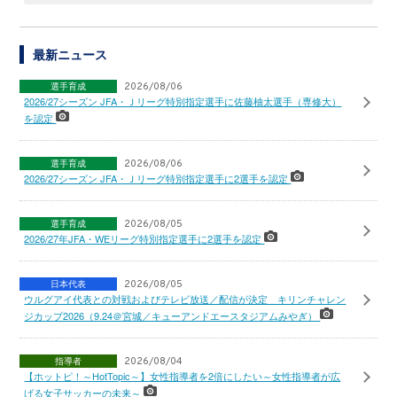
最新ニュース
選手育成
2026/08/06
2026/27シーズン JFA・Ｊリーグ特別指定選手に佐藤柚太選手（専修大）
を認定
選手育成
2026/08/06
2026/27シーズン JFA・Ｊリーグ特別指定選手に2選手を認定
選手育成
2026/08/05
2026/27年JFA・WEリーグ特別指定選手に2選手を認定
日本代表
2026/08/05
ウルグアイ代表との対戦およびテレビ放送／配信が決定 キリンチャレン
ジカップ2026（9.24＠宮城／キューアンドエースタジアムみやぎ）
指導者
2026/08/04
【ホットピ！～HotTopic～】女性指導者を2倍にしたい～女性指導者が広
げる女子サッカーの未来～