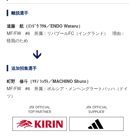
離脱選手
遠藤 航（ｴﾝﾄﾞｳ ﾜﾀﾙ／ENDO Wataru）
MF/FW #6 所属：リバプールFC（イングランド） 理由：
怪我のため
追加招集選手
町野 修斗（ﾏﾁﾉ ｼｭｳﾄ／MACHINO Shuto）
MF/FW #6 所属：ボルシア・メンヘングラートバッハ（ドイ
ツ）
JFA OFFICIAL
JFA OFFICIAL
TOP PARTNER
SUPPLIER