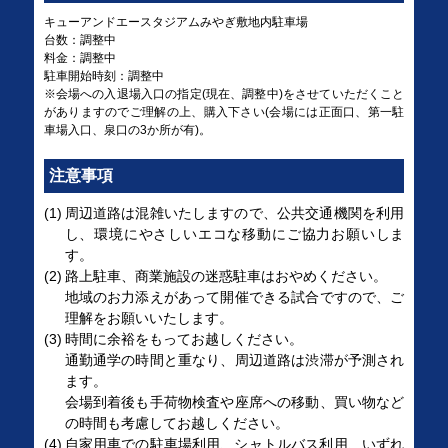
キューアンドエースタジアムみやぎ敷地内駐車場
台数：調整中
料金：調整中
駐車開始時刻：調整中
※会場への入退場入口の指定(現在、調整中)をさせていただくこと
がありますのでご理解の上、購入下さい(会場には正面口、第一駐
車場入口、泉口の3か所が有)。
注意事項
周辺道路は混雑いたしますので、公共交通機関を利用
し、環境にやさしいエコな移動にご協力お願いしま
す。
路上駐車、商業施設の迷惑駐車はおやめください。
地域のお力添えがあって開催できる試合ですので、ご
理解をお願いいたします。
時間に余裕をもってお越しください。
通勤通学の時間と重なり、周辺道路は渋滞が予測され
ます。
会場到着後も手荷物検査や座席への移動、買い物など
の時間も考慮してお越しください。
自家用車での駐車場利用、シャトルバス利用、いずれ