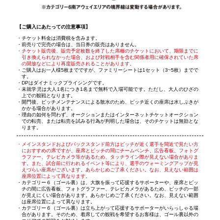
【ご購入にあたっての注意事項】
チケット料金は消費税を含みます。
前売りで完売の場合は、当日券の販売はありません。
チケット販売後、販売予定枚数を終了した席種のチケットにおいて、期限までに
引き換えられなかった場合、および対戦相手を含む関係者用に確保されていた席
の開放などにより再度販売されることがあります。
ご購入はお一人様5枚までですが、ファミリーシートは1セット（3~5枚）までで
す。
DPはダイナミックプライシングです。
未就学児は大人1名につき1名まで無料で入場可能です。ただし、大人のひざの
上での観戦となります。
開門後、ピッチメンテナンスによる散水のため、ピッチ近くの座席は水しぶきが
かかる場合があります。
理由の如何を問わず、オークションまたはインターネットチケットオークション
での転売、または転売を試みる行為が判明した場合は、そのチケットは無効とな
ります。
メインスタンドおよびバックスタンド前方はピッチが近く選手を間近で見たい方
におすすめの席ですが、座席とピッチの間にチームベンチ、広告看板、フォトグ
ラファー、テレビカメラ等があるため、タッチライン際が見えない場合がありま
す。また、試合前に行われるイベント等により、選手のウォーミングアップが見
えづらい座席がございます。あらかじめご了承ください。なお、見えない範囲は
座席位置によって異なります。
カテゴリー６（ゴール裏）は、大旗を振って応援するサポーターや、座席とピッ
チの間に広告看板、フォトグラファー、テレビカメラがあるため、ピッチの一部
が見えにくい場合があります。あらかじめご了承ください。なお、見えない範囲
は座席位置によって異なります。
カテゴリー６（ゴール裏）は立ち上がって応援するサポーターがいらっしゃる場
合があります。そのため、着席しての観戦を希望するお客様は、ゴール裏以外の