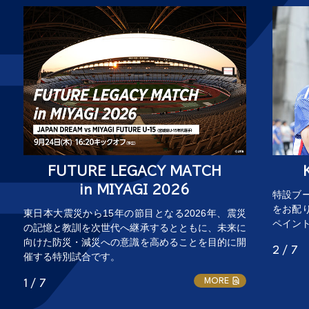
FUTURE LEGACY MATCH
in MIYAGI 2026
特設ブ
をお配
東日本大震災から15年の節目となる2026年、震災
ペイン
の記憶と教訓を次世代へ継承するとともに、未来に
向けた防災・減災への意識を高めることを目的に開
2 / 7
催する特別試合です。
MORE
1 / 7