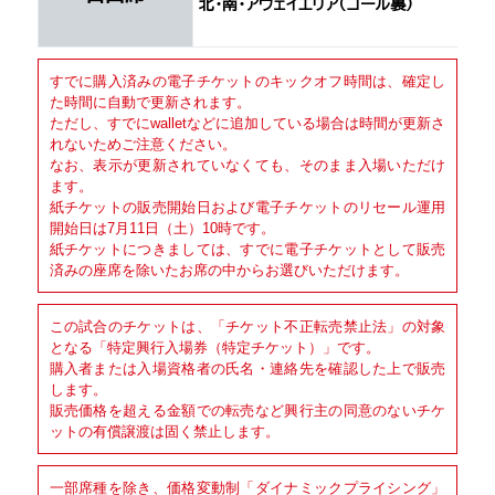
北･南･アウェイエリア（ゴール裏）
すでに購入済みの電子チケットのキックオフ時間は、確定し
た時間に自動で更新されます。
ただし、すでにwalletなどに追加している場合は時間が更新さ
れないためご注意ください。
なお、表示が更新されていなくても、そのまま入場いただけ
ます。
紙チケットの販売開始日および電子チケットのリセール運用
開始日は7月11日（土）10時です。
紙チケットにつきましては、すでに電子チケットとして販売
済みの座席を除いたお席の中からお選びいただけます。
この試合のチケットは、「チケット不正転売禁止法」の対象
となる「特定興行入場券（特定チケット）」です。
購入者または入場資格者の氏名・連絡先を確認した上で販売
します。
販売価格を超える金額での転売など興行主の同意のないチケ
ットの有償譲渡は固く禁止します。
一部席種を除き、価格変動制「ダイナミックプライシング」