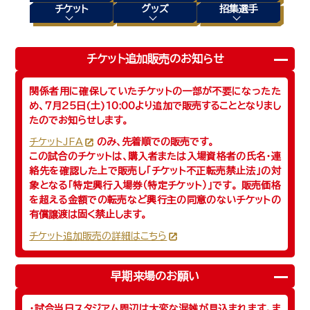
チケット
グッズ
招集選手
チケット追加販売のお知らせ
関係者用に確保していたチケットの一部が不要になったた
め、7月25日(土)10:00より追加で販売することとなりまし
たのでお知らせします。
チケットJFA
のみ、先着順での販売です。
この試合のチケットは、購入者または入場資格者の氏名・連
絡先を確認した上で販売し「チケット不正転売禁止法」の対
象となる「特定興行入場券（特定チケット）」です。 販売価格
を超える金額での転売など興行主の同意のないチケットの
有償譲渡は固く禁止します。
チケット追加販売の詳細はこちら
早期来場のお願い
・試合当日スタジアム周辺は大変な混雑が見込まれます。ま