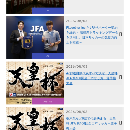
JFA
2026/08/03
Fitogether Inc.とJFAサポーター契約
を締結 ～高精度トラッキングデータ
を活用し、日本サッカーの競技力向
上を推進～
JFA
2026/08/03
47都道府県代表すべて決定 天皇杯
JFA 第106回全日本サッカー選手権
大会
大会・試合
2026/08/02
栃木県など9県で代表決まる 天皇
杯 JFA 第106回全日本サッカー選手
権大会