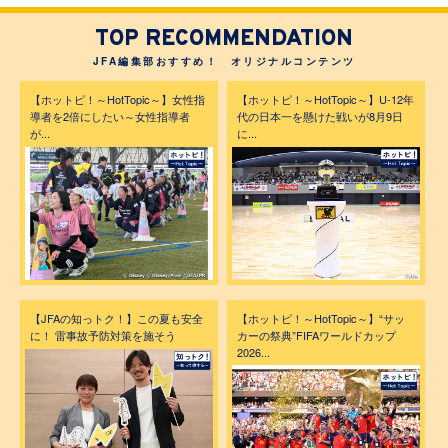
TOP RECOMMENDATION
JFA編集部おすすめ！ オリジナルコンテンツ
【ホットピ！～HotTopic～】女性指
【ホットピ！～HotTopic～】U-12年
導者を2倍にしたい～女性指導者
代の日本一を懸けた戦いが8月9日
が...
に...
【JFAの知っトク！】この夏も安全
【ホットピ！～HotTopic～】“サッ
に！ 雷事故予防対策を施そう
カーの祭典”FIFAワールドカップ
2026...