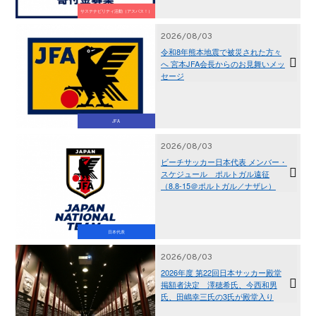
サステナビリティ活動（アスパス！）
2026/08/03
令和8年熊本地震で被災された方々
へ 宮本JFA会長からのお見舞いメッ
セージ
JFA
2026/08/03
ビーチサッカー日本代表 メンバー・
スケジュール ポルトガル遠征
（8.8-15＠ポルトガル／ナザレ）
日本代表
2026/08/03
2026年度 第22回日本サッカー殿堂
掲額者決定 澤穂希氏、今西和男
氏、田嶋幸三氏の3氏が殿堂入り