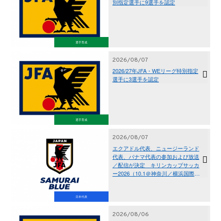
別指定選手に9選手を認定
選手育成
2026/08/07
2026/27年JFA・WEリーグ特別指定
選手に3選手を認定
選手育成
2026/08/07
エクアドル代表、ニュージーランド
代表、パナマ代表の参加および放送
／配信が決定 キリンカップサッカ
ー2026（10.1＠神奈川／横浜国際総
合競技場、10.5＠東京／国立競技
場）
日本代表
2026/08/06