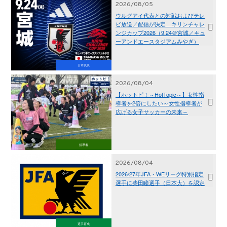
2026/08/05
ウルグアイ代表との対戦およびテレ
ビ放送／配信が決定 キリンチャレ
ンジカップ2026（9.24＠宮城／キュ
ーアンドエースタジアムみやぎ）
日本代表
2026/08/04
【ホットピ！～HotTopic～】女性指
導者を2倍にしたい～女性指導者が
広げる女子サッカーの未来～
指導者
2026/08/04
2026/27年JFA・WEリーグ特別指定
選手に柴田瞳選手（日本大）を認定
選手育成