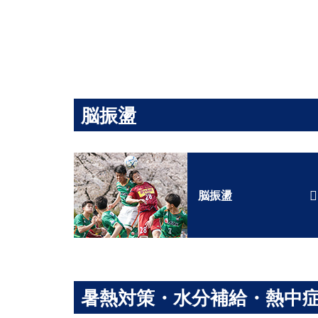
脳振盪
脳振盪
暑熱対策・水分補給・熱中