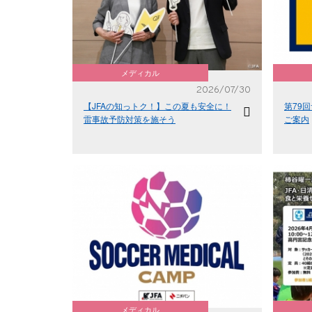
メディカル
2026/07/30
【JFAの知っトク！】この夏も安全に！
第79
雷事故予防対策を施そう
ご案内
メディカル