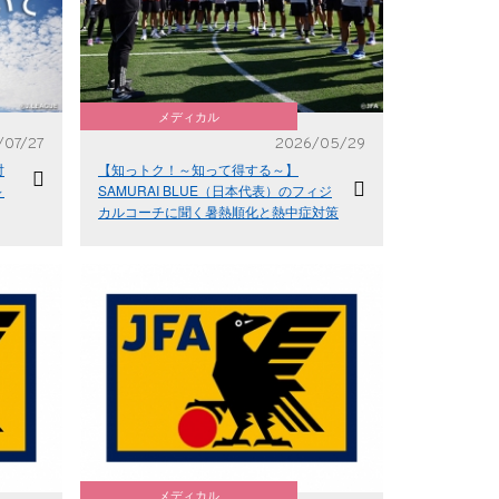
メディカル
/07/27
2026/05/29
対
【知っトク！～知って得する～】
～
SAMURAI BLUE（日本代表）のフィジ
カルコーチに聞く暑熱順化と熱中症対策
メディカル