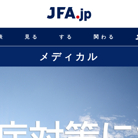
表
見る
する
関わる
メディカル