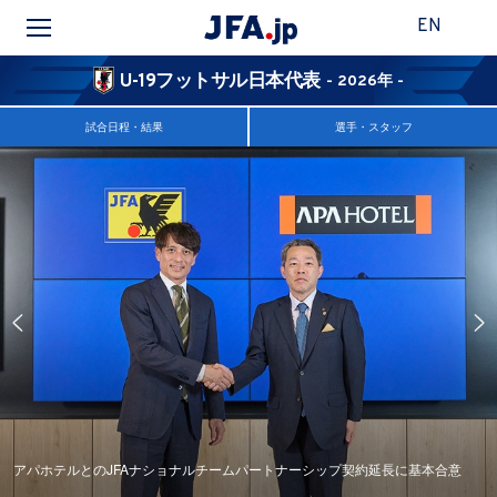
EN
U-19フットサル日本代表
- 2026年 -
試合日程・結果
選手・スタッフ
アパホテルとのJFAナショナルチームパートナーシップ契約延長に基本合意