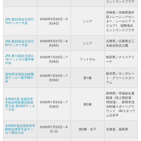
エントランスプラザ
宮崎県／宮崎県屋外
型トレーニングセン
2026年5月22日～5
JFA 第20回全日本O-
シニア
ター、シーガイア ス
70サッカー大会
月24日
クエア1、国際海浜
エントランスプラザ
2026年6月27日～6
兵庫県／兵庫県立三
JFA 第25回全日本O-
シニア
50サッカー大会
月29日
木総合防災公園
JFA 第13回全日本U-
2026年7月23日～7
秋田県／ナイスアリ
18フットサル選手権
フットサル
月26日
ーナ
大会
栃木県／ホンダヒー
第52回全国自治体職
2026年7月24日～7
員サッカー選手権大
第1種
ト・グリーンスタジ
月29日
会
アム
静岡県／草薙総合運
動場（陸上競技場・
令和8年度 全国高等
2026年7月24日～7
球技場）、静岡市清
学校定時制通信制体
第2種
育大会 第36回サッカ
月28日
水蛇塚スポーツグラ
ー大会
ウンド、IAIスタジア
ム日本平
令和8年度全国高等学
2026年7月25日～8
校総合体育大会サッ
第2種・女子
北海道、福島県
月1日
カー競技大会