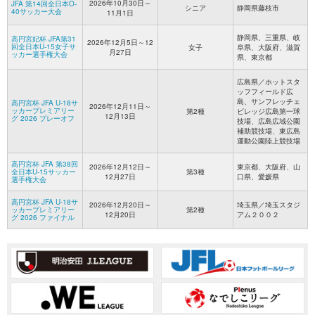
2026年10月30日～
JFA 第14回全日本O-
シニア
静岡県藤枝市
40サッカー大会
11月1日
静岡県、三重県、岐
高円宮妃杯 JFA第31
2026年12月5日～12
回全日本U-15女子サ
女子
阜県、大阪府、滋賀
月27日
ッカー選手権大会
県、東京都
広島県／ホットスタ
ッフフィールド広
島、サンフレッチェ
高円宮杯 JFA U-18サ
2026年12月11日～
ッカープレミアリー
第2種
ビレッジ広島第一球
12月13日
グ 2026 プレーオフ
技場、広島広域公園
補助競技場、東広島
運動公園陸上競技場
高円宮杯 JFA 第38回
2026年12月12日～
東京都、大阪府、山
全日本U-15サッカー
第3種
12月27日
口県、愛媛県
選手権大会
高円宮杯 JFA U-18サ
2026年12月20日～
埼玉県／埼玉スタジ
ッカープレミアリー
第2種
12月20日
アム２００２
グ 2026 ファイナル