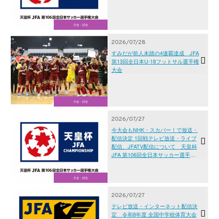
大会・試合
2026/07/28
すみだが前人未踏の4連覇達成 JFA
第13回全日本U-18フットサル選手権
大会
大会・試合
2026/07/27
今大会もNHK・スカパー！で放送・
配信決定 1回戦テレビ放送・ライブ
配信、JFATV配信について 天皇杯
JFA 第106回全日本サッカー選手権
大会
大会・試合
2026/07/27
テレビ放送・インターネット配信決
定 令和8年度 全国中学校体育大会