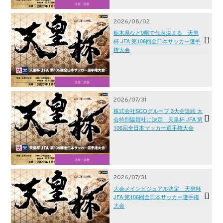
大会・試合
2026/08/02
栃木県など9県で代表決まる 天皇
杯 JFA 第106回全日本サッカー選手
権大会
大会・試合
2026/07/31
株式会社SCOグループ 3大会連続 大
会特別協賛社に決定 天皇杯 JFA 第
106回全日本サッカー選手権大会
大会・試合
2026/07/31
大会メインビジュアル決定 天皇杯
JFA 第106回全日本サッカー選手権
大会