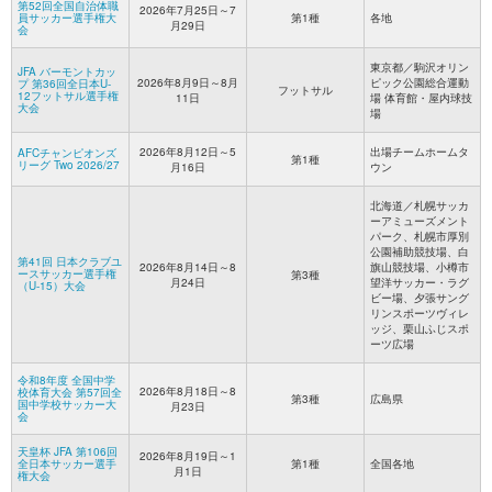
第52回全国自治体職
2026年7月25日～7
員サッカー選手権大
第1種
各地
月29日
会
東京都／駒沢オリン
JFA バーモントカッ
2026年8月9日～8月
ピック公園総合運動
プ 第36回全日本U-
フットサル
12フットサル選手権
11日
場 体育館・屋内球技
大会
場
2026年8月12日～5
出場チームホームタ
AFCチャンピオンズ
第1種
リーグ Two 2026/27
月16日
ウン
北海道／札幌サッカ
ーアミューズメント
パーク、札幌市厚別
公園補助競技場、白
第41回 日本クラブユ
2026年8月14日～8
旗山競技場、小樽市
ースサッカー選手権
第3種
月24日
望洋サッカー・ラグ
（U-15）大会
ビー場、夕張サング
リンスポーツヴィレ
ッジ、栗山ふじスポ
ーツ広場
令和8年度 全国中学
2026年8月18日～8
校体育大会 第57回全
第3種
広島県
国中学校サッカー大
月23日
会
天皇杯 JFA 第106回
2026年8月19日～1
全日本サッカー選手
第1種
全国各地
月1日
権大会