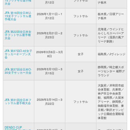
15フットサル選手権
フットサル
月12日
ナ栃木
大会
JFA 第16回全日本U-
2026年1月11日～1
栃木県／日環アリー
15女子フットサル選
フットサル
月12日
ナ栃木
手権大会
北海道／ウインドヒ
JFA 第22回全日本女
2026年2月21日～2
ルくしろスーパーア
子フットサル選手権
フットサル
月23日
リーナ（湿原の風ア
大会
リーナ釧路）
JFA 第37回O-40女子
2026年3月6日～3月
サッカーオープン大
女子
福島県／Jヴィレッジ
8日
会
静岡県／時之栖スポ
2026年3月13日～3
JFA 第37回全日本O-
女子
ーツセンター 裾野グ
30女子サッカー大会
月15日
ラウンド
大阪府／岸和田市総
合体育館、兵庫県／
神戸市立中央体育
館、福岡県／久留米
2026年3月14日～3
JFA 第31回全日本フ
フットサル
アリーナ、静岡県／
ットサル選手権大会
月22日
御殿場市体育館、東
京都／駒沢オリンピ
ック公園総合運動場
体育館
DENSO CUP