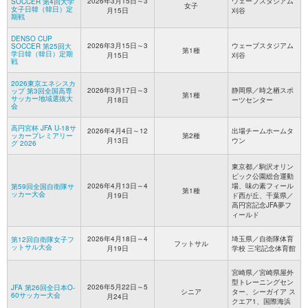
2026年3月15日～3
ウェーブスタジアム
SOCCER 第4回大学
女子
女子日韓（韓日）定
月15日
刈谷
期戦
DENSO CUP
2026年3月15日～3
ウェーブスタジアム
SOCCER 第25回大
第1種
学日韓（韓日）定期
月15日
刈谷
戦
2026東京エネシスカ
2026年3月17日～3
静岡県／時之栖スポ
ップ 第3回全国高専
第1種
サッカー地域選抜大
月18日
ーツセンター
会
高円宮杯 JFA U-18サ
2026年4月4日～12
出場チームホームタ
ッカープレミアリー
第2種
月13日
ウン
グ 2026
東京都／駒沢オリン
ピック公園総合運動
2026年4月13日～4
場、味の素フィール
第59回全国自衛隊サ
第1種
ッカー大会
月19日
ド西が丘、千葉県／
高円宮記念JFA夢フ
ィールド
2026年4月18日～4
埼玉県／自衛隊体育
第12回自衛隊女子フ
フットサル
ットサル大会
月19日
学校 三宅記念体育館
宮崎県／宮崎県屋外
型トレーニングセン
2026年5月22日～5
JFA 第26回全日本O-
シニア
ター、シーガイア ス
60サッカー大会
月24日
クエア1、国際海浜