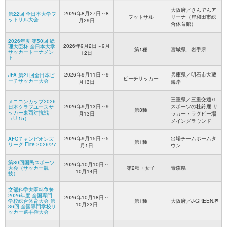
大阪府／きんでんア
2026年8月27日～8
第22回 全日本大学フ
フットサル
リーナ（岸和田市総
ットサル大会
月29日
合体育館）
2026年度 第50回 総
2026年9月2日～9月
理大臣杯 全日本大学
第1種
宮城県、岩手県
サッカートーナメン
12日
ト
2026年9月11日～9
兵庫県／明石市大蔵
JFA 第21回全日本ビ
ビーチサッカー
ーチサッカー大会
月13日
海岸
三重県／三重交通Ｇ
メニコンカップ2026
2026年9月13日～9
スポーツの杜鈴鹿 サ
日本クラブユースサ
第3種
ッカー東西対抗戦
月13日
ッカー・ラグビー場
（U-15）
メイングラウンド
2026年9月15日～5
出場チームホームタ
AFCチャンピオンズ
第1種
リーグ Elite 2026/27
月1日
ウン
第80回国民スポーツ
2026年10月10日～
大会（サッカー競
第2種・女子
青森県
10月14日
技）
文部科学大臣杯争奪
2026年度 全国専門
2026年10月18日～
学校総合体育大会 第
第1種
大阪府／J-GREEN堺
10月23日
36回 全国専門学校サ
ッカー選手権大会