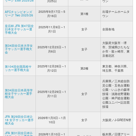
リーグ Elite 2025/26
月25日
ウン
2025年9月17日～5
出場チームホームタ
AFCチャンピオンズ
第1種
リーグ Two 2025/26
月16日
ウン
皇后杯 JFA 第47回全
2025年11月9日～1
日本女子サッカー選
女子
全国各地
月1日
手権大会
大阪府大阪市・堺
第34回全日本大学女
2025年12月23日～1
市、茨城県ひたちな
子サッカー選手権大
女子
月6日
か市・龍ヶ崎市、東
会
京都北区
2025年12月28日～1
東京都、神奈川県、
第104回全国高校サ
第2種
ッカー選手権大会
月12日
埼玉県、千葉県
兵庫県／三木総合防
災公園・五色台運動
公園・いぶきの森球
第34回全日本高等学
2025年12月29日～1
校女子サッカー選手
女子
技場・淡路佐野運動
月11日
権大会
公園・神戸総合運動
公園ユニバー記念競
技場
JFA 第29回全日本U-
2026年1月3日～1月
18 女子サッカー選手
女子
大阪府／J-GREEN堺
10日
権大会
JFA 第31回全日本U-
2026年1月10日～1
栃木県／日環アリー