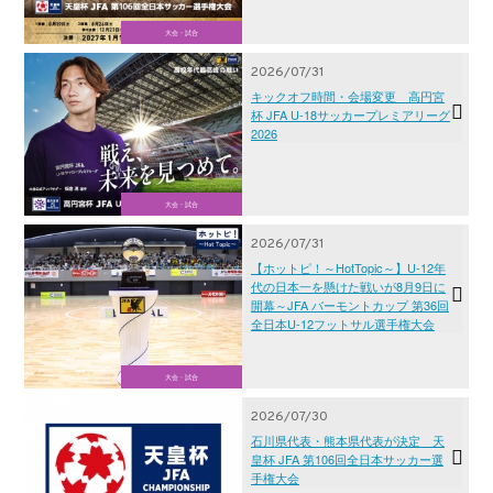
大会・試合
2026/07/31
キックオフ時間・会場変更 高円宮
杯 JFA U-18サッカープレミアリーグ
2026
大会・試合
2026/07/31
【ホットピ！～HotTopic～】U-12年
代の日本一を懸けた戦いが8月9日に
開幕～JFA バーモントカップ 第36回
全日本U-12フットサル選手権大会
大会・試合
2026/07/30
石川県代表・熊本県代表が決定 天
皇杯 JFA 第106回全日本サッカー選
手権大会