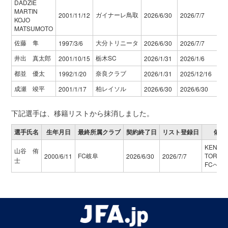
DADZIE
MARTIN
ガイナーレ鳥取
2001/11/12
2026/6/30
2026/7/7
KOJO
MATSUMOTO
佐藤 隼
大分トリニータ
1997/3/6
2026/6/30
2026/7/7
井出 真太郎
栃木SC
2001/10/15
2026/1/31
2026/1/6
都並 優太
奈良クラブ
1992/1/20
2026/1/31
2025/12/16
成瀬 竣平
柏レイソル
2001/1/17
2026/6/30
2026/6/30
下記選手は、移籍リストから抹消しました。
選手氏名
生年月日
最終所属クラブ
契約終了日
リスト登録日
備考
KENDA
山谷 侑
FC岐阜
TORNA
2000/6/11
2026/6/30
2026/7/7
士
FCへ移