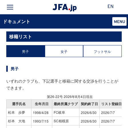
EN
ドキュメント
移籍リスト
男子
女子
フットサル
男子
いずれのクラブも、下記選手と移籍に関する交渉を行うことが
できます。
第26-22号 2026年8月4日現在
選手氏名
生年月日
最終所属クラブ
契約終了日
リスト登録日
松本 歩夢
FC岐阜
1998/4/28
2026/6/30
2026/7/7
杉本 大地
SC相模原
1993/7/15
2026/6/30
2026/7/7