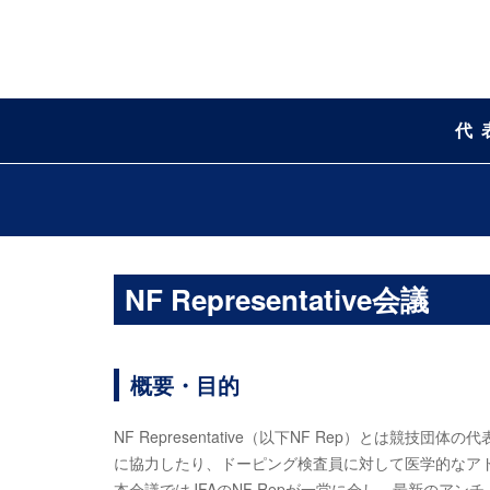
代
NF Representative会議
概要・目的
NF Representative（以下NF Rep）とは
に協力したり、ドーピング検査員に対して医学的なア
本会議ではJFAのNF Repが一堂に会し、最新のア