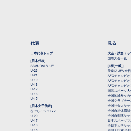
代表
見る
日本代表トップ
大会・試合トッ
国際大会一覧
[日本代表]
SAMURAI BLUE
[1種(一般)]
U-23
天皇杯 JFA 
U-21
AFCチャンピ
U-19
AFCチャンピオン
U-18
AFCチャンピオ
U-17
国民スポーツ大
U-16
全国地域サッカ
U-15
全国クラブチー
全国社会人サッ
[日本女子代表]
全国自治体職員
なでしこジャパン
全国自衛隊サッ
U-20
U-17
日本スポーツマ
U-16
全日本大学サッ
U-15
総理大臣杯 全