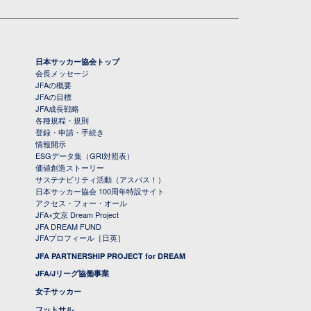
日本サッカー協会トップ
会長メッセージ
JFAの概要
JFAの目標
JFA成長戦略
各種規程・規則
登録・申請・手続き
情報開示
ESGデータ集（GRI対照表）
価値創造ストーリー
サステナビリティ活動（アスパス！）
日本サッカー協会 100周年特設サイト
アクセス・フォー・オール
JFA×文京 Dream Project
JFA DREAM FUND
JFAプロフィール［日英］
JFA PARTNERSHIP PROJECT for DREAM
JFA/Jリーグ協働事業
女子サッカー
フットサル