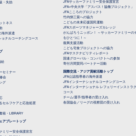
JFAサッカーファミリー安全保護宣言
級・失効
JFA×中央大学「アスパス！協働プロジェクト」
JFAこころのプロジェクト
竹内悌三賞への協力
こどもの未来応援国民運動
ットネス
JFAスポーツマネジャーズカレッジ
動
がんばろうニッポン！ ～サッカーファミリーの
の海外派遣
をひとつに！～
ナショナルコーチングコース
復興支援活動
こども宅食プロジェクトへの協力
プ
JFAサステナビリティレポート
（PDFファイル）
国連グローバル・コンパクトへの参加
補給
寄付月間賛同パートナー活動
国際交流・アジア貢献活動トップ
ーセミナー
JFA公認指導者の海外派遣
研修会
JFAインターナショナルコーチングコース
ング
JFAインターナショナル レフェリーインストラ
コース
チーム/選手/指導者の受け入れ
応
各国協会／リーグの視察団の受け入れ
るセルフケアと応急処置
籍・LIBRARY
ェアプレートップ
ファミリー安全保護宣言