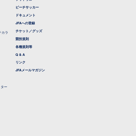
ビーチサッカー
ドキュメント
JFAへの登録
チケット／グッズ
チカラ
競技規則
各種規則等
Q & A
リンク
JFAメールマガジン
クター