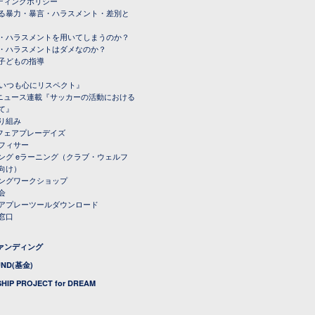
ーディングポリシー
る暴力・暴言・ハラスメント・差別と
・ハラスメントを用いてしまうのか？
・ハラスメントはダメなのか？
子どもの指導
載『いつも心にリスペクト』
ルニュース連載『サッカーの活動における
て』
り組み
トフェアプレーデイズ
フィサー
ング eラーニング（クラブ・ウェルフ
向け）
ングワークショップ
会
アプレーツールダウンロード
窓口
ファンディング
UND(基金)
HIP PROJECT for DREAM