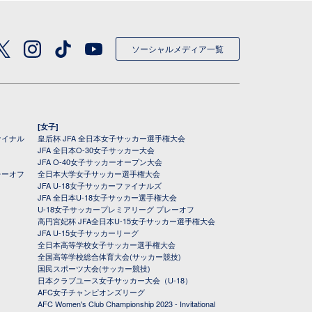
ソーシャルメディア一覧
[女子]
ァイナル
皇后杯 JFA 全日本女子サッカー選手権大会
JFA 全日本O-30女子サッカー大会
JFA O-40女子サッカーオープン大会
レーオフ
全日本大学女子サッカー選手権大会
JFA U-18女子サッカーファイナルズ
JFA 全日本U-18女子サッカー選手権大会
U-18女子サッカープレミアリーグ プレーオフ
高円宮妃杯 JFA全日本U-15女子サッカー選手権大会
JFA U-15女子サッカーリーグ
全日本高等学校女子サッカー選手権大会
全国高等学校総合体育大会(サッカー競技)
国民スポーツ大会(サッカー競技)
日本クラブユース女子サッカー大会（U-18）
AFC女子チャンピオンズリーグ
AFC Women's Club Championship 2023 - Invitational