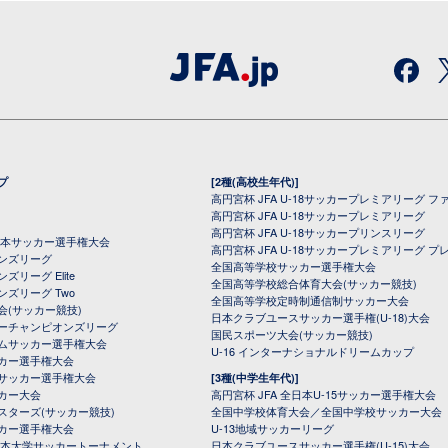
プ
[2種(高校生年代)]
高円宮杯 JFA U-18サッカープレミアリーグ フ
高円宮杯 JFA U-18サッカープレミアリーグ
高円宮杯 JFA U-18サッカープリンスリーグ
全日本サッカー選手権大会
高円宮杯 JFA U-18サッカープレミアリーグ プ
オンズリーグ
全国高等学校サッカー選手権大会
ズリーグ Elite
全国高等学校総合体育大会(サッカー競技)
ンズリーグ Two
全国高等学校定時制通信制サッカー大会
会(サッカー競技)
日本クラブユースサッカー選手権(U-18)大会
ーチャンピオンズリーグ
国民スポーツ大会(サッカー競技)
ムサッカー選手権大会
U-16 インターナショナルドリームカップ
カー選手権大会
サッカー選手権大会
[3種(中学生年代)]
カー大会
高円宮杯 JFA 全日本U-15サッカー選手権大会
スターズ(サッカー競技)
全国中学校体育大会／全国中学校サッカー大会
カー選手権大会
U-13地域サッカーリーグ
日本大学サッカートーナメント
日本クラブユースサッカー選手権(U-15)大会