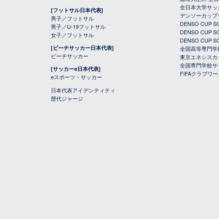
全日本大学サッ
[フットサル日本代表]
デンソーカップ
男子／フットサル
DENSO CUP
男子／U-19フットサル
DENSO CUP
女子／フットサル
DENSO CUP
[ビーチサッカー日本代表]
全国高等専門学
ビーチサッカー
東京エネシスカ
全国専門学校サ
[サッカーe日本代表]
FIFAクラブワ
eスポーツ・サッカー
日本代表アイデンティティ
歴代ジャージ