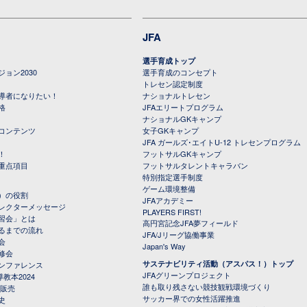
JFA
選手育成トップ
ョン2030
選手育成のコンセプト
トレセン認定制度
導者になりたい！
ナショナルトレセン
格
JFAエリートプログラム
ナショナルGKキャンプ
コンテンツ
女子GKキャンプ
JFA ガールズ･エイトU-12 トレセンプログラム
！
フットサルGKキャンプ
重点項目
フットサルタレントキャラバン
特別指定選手制度
ゲーム環境整備
）の役割
JFAアカデミー
レクターメッセージ
PLAYERS FIRST!
習会」とは
高円宮記念JFA夢フィールド
るまでの流れ
JFA/Jリーグ協働事業
会
Japan's Way
修会
サステナビリティ活動（アスパス！）トップ
ンファレンス
JFAグリーンプロジェクト
教本2024
誰も取り残さない競技観戦環境づくり
 販売
サッカー界での女性活躍推進
史