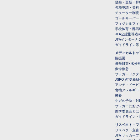
登録・更新・昇
各種申請・資料
チューター制度
ゴールキーパー
フィジカルフィ
学校体育・部活
JFA公認指導者
JFAインター
ガイドライン等
メディカルトッ
脳振盪
暑熱対策･水分
救命救急
サッカードクタ
JSPO AT更新
アンチ・ドーピ
食物アレルギー
栄養
ケガの予防・対
サッカーにおけ
医学委員会とは
ガイドライン・書
リスペクト・フ
リスペクト宣言
JFA サッカー