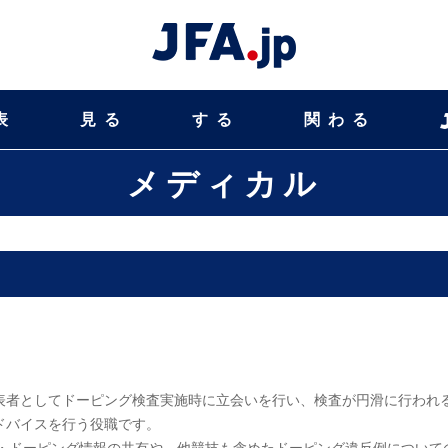
表
見る
する
関わる
メディカル
競技団体の代表者としてドーピング検査実施時に立会いを行い、検査が円滑に行われ
ドバイスを行う役職です。
ンチ・ドーピング情報の共有や、他競技も含めたドーピング違反例について