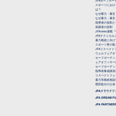
JFAセーフガ
スポーツにおけ
は？
なぜ暴力・暴言
なぜ暴力・暴言
指導者の役割と
保護者の役割
JFAnews連
JFAテクニカ
暴力根絶に向け
スポーツ界の取
JFAリスペク
ウェルフェアオ
セーフガーディ
ェアオフィサー
セーフガーディ
指導者養成講習
リスペクトフェ
暴力等根絶相談
懲罰処分の公表
JFAクラウド
JFA DREAM F
JFA PARTNERS