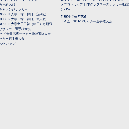
カー新人戦
メニコンカップ 日本クラブユースサッカー東西
チャレンジサッカー
(U-15)
 SOCCER 大学日韓（韓日）定期戦
[4種(小学生年代)]
 SOCCER 大学日韓（韓日）新人戦
JFA 全日本U-12サッカー選手権大会
 SOCCER 大学女子日韓（韓日）定期戦
校サッカー選手権大会
ップ 全国高専サッカー地域選抜大会
ッカー選手権大会
ールドカップ