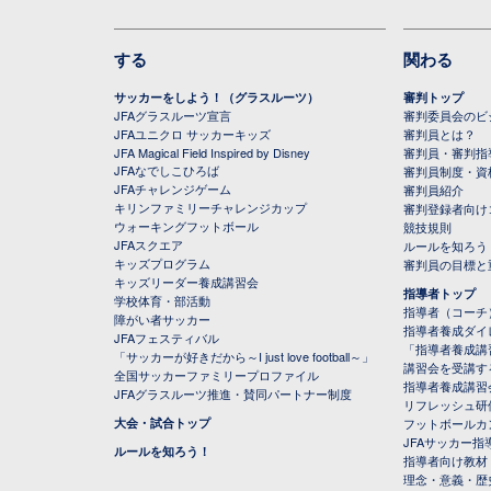
する
関わる
サッカーをしよう！（グラスルーツ）
審判トップ
JFAグラスルーツ宣言
審判委員会のビジ
JFAユニクロ サッカーキッズ
審判員とは？
JFA Magical Field Inspired by Disney
審判員・審判指
JFAなでしこひろば
審判員制度・資
JFAチャレンジゲーム
審判員紹介
キリンファミリーチャレンジカップ
審判登録者向け
ウォーキングフットボール
競技規則
JFAスクエア
ルールを知ろう
キッズプログラム
審判員の目標と
キッズリーダー養成講習会
指導者トップ
学校体育・部活動
指導者（コーチ
障がい者サッカー
指導者養成ダイ
JFAフェスティバル
「指導者養成講
「サッカーが好きだから～I just love football～」
講習会を受講す
全国サッカーファミリープロファイル
指導者養成講習
JFAグラスルーツ推進・賛同パートナー制度
リフレッシュ研
大会・試合トップ
フットボールカ
JFAサッカー指導
ルールを知ろう！
指導者向け教材
理念・意義・歴