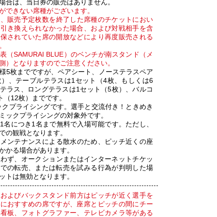
場合は、当日券の販売はありません。
ができない席種がございます。
後、販売予定枚数を終了した席種のチケットにおい
に引き換えられなかった場合、および対戦相手を含
確保されていた席の開放などにより再度販売される
。
（SAMURAI BLUE）のベンチが南スタンド（メ
側）となりますのでご注意ください。
様5枚までですが、ペアシート、ノーステラスペア
枚）、テーブルテラスは1セット（4枚、もしくは6
テラス、ロングテラスは1セット（5枚）、バルコ
ト（12枚）までです。
ックプライシングです。選手と交流付き！ときめき
ミックプライシングの対象外です。
1名につき1名まで無料で入場可能です。ただし、
での観戦となります。
チメンテナンスによる散水のため、ピッチ近くの座
かかる場合があります。
問わず、オークションまたはインターネットチケッ
ンでの転売、または転売を試みる行為が判明した場
ットは無効となります。
ドおよびバックスタンド前方はピッチが近く選手を
方におすすめの席ですが、座席とピッチの間にチー
告看板、フォトグラファー、テレビカメラ等がある