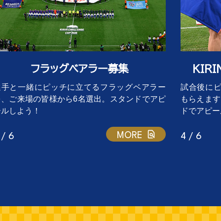
フラッグベアラー募集
KIR
選手と一緒にピッチに立てるフラッグベアラー
試合後に
を、ご来場の皆様から6名選出。スタンドでアピ
もらえます
ールしよう！
ドでアピー
MORE
 / 6
4 / 6