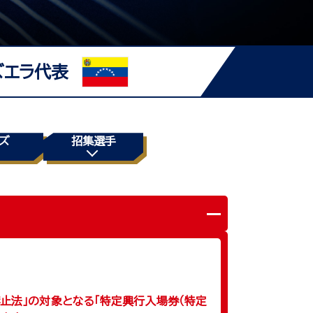
ズエラ代表
ズ
招集選手
止法」の対象となる「特定興行入場券（特定