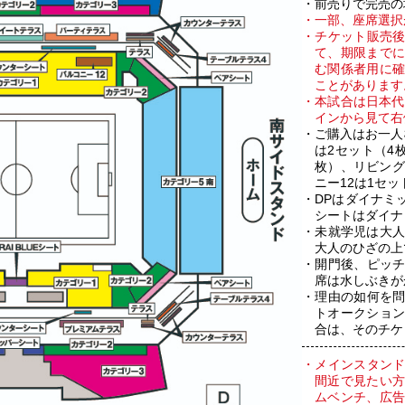
前売りで完売の
一部、座席選択
チケット販売
て、期限まで
む関係者用に
ことがあります
本試合は日本代表
インから見て右
ご購入はお一人
は2セット（4
枚）、リビング
ニー12は1セッ
DPはダイナミ
シートはダイナ
未就学児は大人
大人のひざの上
開門後、ピッ
席は水しぶきが
理由の如何を
トオークショ
合は、そのチケ
メインスタン
間近で見たい
ムベンチ、広