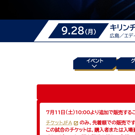
キリンチ
9.28
(月)
広島／エデ
イベント
7月11日（土）10:00より追加で販売す
チケットJFA
のみ、先着順での販売です
この試合のチケットは、購入者または入場