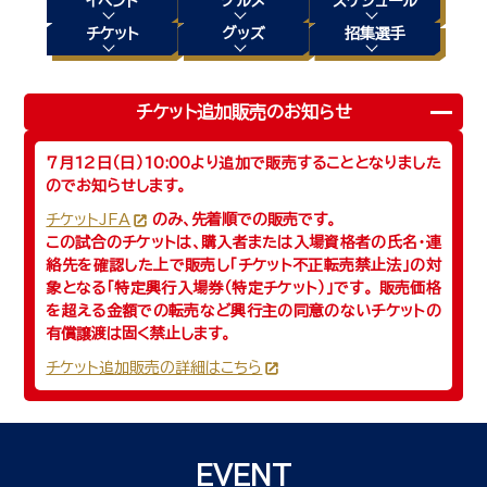
イベント
グルメ
スケジュール
チケット
グッズ
招集選手
チケット追加販売のお知らせ
7月12日（日）10:00より追加で販売することとなりました
のでお知らせします。
チケットJFA
のみ、先着順での販売です。
この試合のチケットは、購入者または入場資格者の氏名・連
絡先を確認した上で販売し「チケット不正転売禁止法」の対
象となる「特定興行入場券（特定チケット）」です。 販売価格
を超える金額での転売など興行主の同意のないチケットの
有償譲渡は固く禁止します。
チケット追加販売の詳細はこちら
EVENT