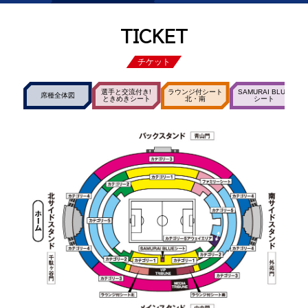
TICKET
チケット
選手と交流付き!
ラウンジ付シート
SAMURAI BLUE
席種全体図
ときめきシート
北・南
シート