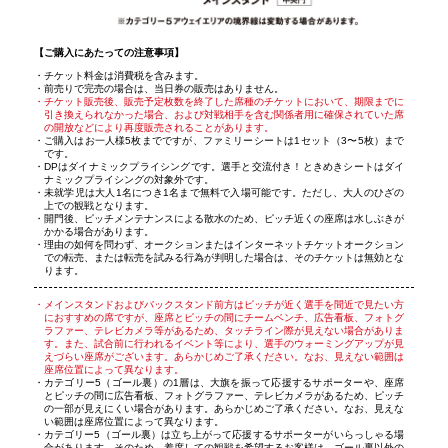
【ご購入にあたっての注意事項】
チケット料金は消費税を含みます。
前売りで完売の場合は、当日券の販売はありません。
チケット販売後、販売予定枚数を終了した席種のチケットにおいて、期限までに
引き換えられなかった場合、および対戦相手を含む関係者用に確保されていた席
の開放などにより再度販売されることがあります。
ご購入はお一人様5枚までですが、ファミリーシートは1セット（3〜5枚）まで
です。
DPはダイナミックプライシングです。選手と交流付き！ときめきシートはダイ
ナミックプライシングの対象外です。
未就学児は大人1名につき1名まで無料で入場可能です。ただし、大人のひざの
上での観戦となります。
開門後、ピッチメンテナンスによる散水のため、ピッチ近くの座席は水しぶきが
かかる場合があります。
理由の如何を問わず、オークションまたはインターネットチケットオークション
での転売、または転売を試みる行為が判明した場合は、そのチケットは無効とな
ります。
メインスタンドおよびバックスタンド前方はピッチが近く選手を間近で見たい方
におすすめの席ですが、座席とピッチの間にチームベンチ、広告看板、フォトグ
ラファー、テレビカメラ等があるため、タッチライン際が見えない場合がありま
す。また、試合前に行われるイベント等により、選手のウォーミングアップが見
えづらい座席がございます。あらかじめご了承ください。なお、見えない範囲は
座席位置によって異なります。
カテゴリー5（ゴール裏）の1層は、大旗を振って応援するサポーターや、座席
とピッチの間に広告看板、フォトグラファー、テレビカメラがあるため、ピッチ
の一部が見えにくい場合があります。あらかじめご了承ください。なお、見えな
い範囲は座席位置によって異なります。
カテゴリー5（ゴール裏）は立ち上がって応援するサポーターがいらっしゃる場
合があります。そのため、着席しての観戦を希望するお客様は、ゴール裏以外の