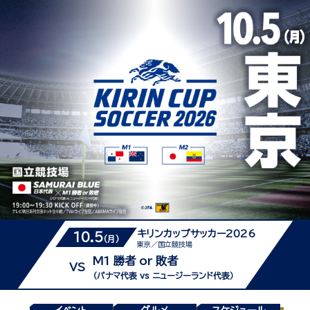
キリンカップサッカー2026
10.5
(月)
東京／国立競技場
M1 勝者 or 敗者
VS
（パナマ代表 vs ニュージーランド代表）