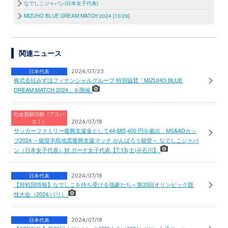
なでしこジャパン(日本女子代表)
MIZUHO BLUE DREAM MATCH 2024 [10/26]
関連ニュース
日本代表
2024/07/23
株式会社みずほフィナンシャルグループ 特別協賛「MIZUHO BLUE
DREAM MATCH 2024」を開催
社会貢献活動（アスパ
ス！）
2024/07/18
サッカーファミリー復興支援金として44,685,400 円を拠出 MS&ADカッ
プ2024 ～能登半島地震復興支援マッチ がんばろう能登～ なでしこジャパ
ン（日本女子代表）対 ガーナ女子代表【7.13(土)＠石川】
日本代表
2024/07/18
【対戦国情報】なでしこを待ち受ける強豪たち～第33回オリンピック競
技大会（2024/パリ）
日本代表
2024/07/18