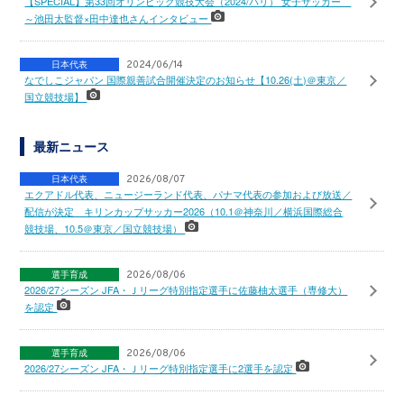
【SPECIAL】第33回オリンピック競技大会（2024/パリ） 女子サッカー
～池田太監督×田中達也さんインタビュー
日本代表
2024/06/14
なでしこジャパン 国際親善試合開催決定のお知らせ【10.26(土)＠東京／
国立競技場】
最新ニュース
日本代表
2026/08/07
エクアドル代表、ニュージーランド代表、パナマ代表の参加および放送／
配信が決定 キリンカップサッカー2026（10.1＠神奈川／横浜国際総合
競技場、10.5＠東京／国立競技場）
選手育成
2026/08/06
2026/27シーズン JFA・Ｊリーグ特別指定選手に佐藤柚太選手（専修大）
を認定
選手育成
2026/08/06
2026/27シーズン JFA・Ｊリーグ特別指定選手に2選手を認定