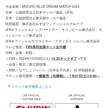
大会名称：MIZUHO BLUE DREAM MATCH 2024
主催：公益財団法人日本サッカー協会（JFA）
主管：公益財団法人東京都サッカー協会
特別協賛：株式会社みずほフィナンシャルグループ
JFAオフィシャルトップパートナー：キリンビール株式会社、キ
リンビバレッジ株式会社
JFAオフィシャルサプライヤー：アディダス ジャパン株式会社
テレビ放送：
TBS系列全国ネット生中継
日時・会場・対戦：
＜日時＞2024年10月26日(土)
14:20キックオフ
※予定
＜会場＞東京／国立競技場
＜対戦＞なでしこジャパン（日本女子代表） 対 対戦国未定
チケット販売期間：
一般販売（先着制）：7月27日(土)10:00～
チケット販売概要はこちら
JFA OFFICIAL
JFA OFFICIAL
TOP PARTNER
SUPPLIER