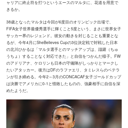
ャリアに終止符を打つというエースのマルタに、花道を用意で
きるか。
38歳となったマルタは今回が6度目のオリンピック出場で、
FIFA女子世界最優秀選手に輝くこと5度という、まさに世界女子
サッカー界のレジェンド。彼女の動きを封じることも重要とな
るが、今年4月にSheBelieves Cupの3位決定戦で対戦した日本
の北川ひかるは「マルタ選手とのマッチアップは、躊躇（ちゅ
うちょ）することなく対応できた」と自信をつかんだ様子。FW
のアドリアナ、ケロリンも日本の守備陣がしっかりとマークし
たいアタッカー。後方はDFのラファエリ、タミレスらのベテラ
ンが引き締める。今年2～3月のCONCACAF女子ゴールドカップ
は決勝でアメリカに0-1と惜敗したものの、強豪相手に自信を深
めたようだ。