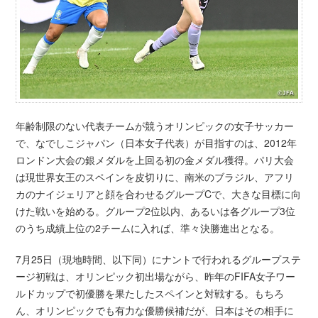
年齢制限のない代表チームが競うオリンピックの女子サッカー
で、なでしこジャパン（日本女子代表）が目指すのは、2012年
ロンドン大会の銀メダルを上回る初の金メダル獲得。パリ大会
は現世界女王のスペインを皮切りに、南米のブラジル、アフリ
カのナイジェリアと顔を合わせるグループCで、大きな目標に向
けた戦いを始める。グループ2位以内、あるいは各グループ3位
のうち成績上位の2チームに入れば、準々決勝進出となる。
7月25日（現地時間、以下同）にナントで行われるグループステ
ージ初戦は、オリンピック初出場ながら、昨年のFIFA女子ワー
ルドカップで初優勝を果たしたスペインと対戦する。もちろ
ん、オリンピックでも有力な優勝候補だが、日本はその相手に