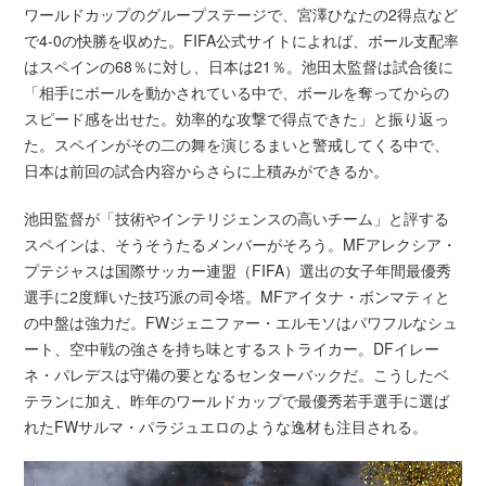
ワールドカップのグループステージで、宮澤ひなたの2得点など
で4-0の快勝を収めた。FIFA公式サイトによれば、ボール支配率
はスペインの68％に対し、日本は21％。池田太監督は試合後に
「相手にボールを動かされている中で、ボールを奪ってからの
スピード感を出せた。効率的な攻撃で得点できた」と振り返っ
た。スペインがその二の舞を演じるまいと警戒してくる中で、
日本は前回の試合内容からさらに上積みができるか。
池田監督が「技術やインテリジェンスの高いチーム」と評する
スペインは、そうそうたるメンバーがそろう。MFアレクシア・
プテジャスは国際サッカー連盟（FIFA）選出の女子年間最優秀
選手に2度輝いた技巧派の司令塔。MFアイタナ・ボンマティと
の中盤は強力だ。FWジェニファー・エルモソはパワフルなシュ
ート、空中戦の強さを持ち味とするストライカー。DFイレー
ネ・パレデスは守備の要となるセンターバックだ。こうしたベ
テランに加え、昨年のワールドカップで最優秀若手選手に選ば
れたFWサルマ・パラジュエロのような逸材も注目される。