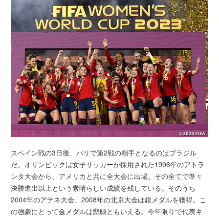
スペイン戦の3日後、パリで第2戦の相手となるのはブラジル
だ。オリンピックは女子サッカーが採用された1996年のアトラ
ンタ大会から、アメリカと共に全大会に出場。その全てで準々
決勝進出以上という素晴らしい成績を残している。そのうち
2004年のアテネ大会、2008年の北京大会は銀メダルを獲得。こ
の強豪にとって金メダルは悲願ともいえる。今年限りで代表キ