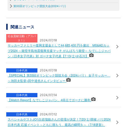
第33回オリンピック競技大会(2024/パリ)
関連ニュース
社会貢献活動（アスパ
ス！）
2024/07/18
サッカーファミリー復興支援金として44,685,400 円を拠出 MS&ADカッ
プ2024 ～能登半島地震復興支援マッチ がんばろう能登～ なでしこジャパ
ン（日本女子代表）対 ガーナ女子代表【7.13(土)＠石川】
日本代表
2024/07/18
【SPECIAL】第33回オリンピック競技大会（2024/パリ） 女子サッカー
～池田太監督×田中達也さんインタビュー
日本代表
2024/07/14
【Match Report】なでしこジャパン、4得点でガーナに勝利
日本代表
2024/07/12
スペシャルゲストJO1白岩瑠姫さんの登壇が決定！7/20(土)開催 パリ2024
日本代表 応援イベント～ともに掴もう、最高の瞬間を～（7/18更新）