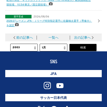
競技場、10.5＠東京／国立競技場）
選手育成
2026/08/06
2026/27シーズン JFA・Ｊリーグ特別指定選手に佐藤柚太選手（専修大）
を認定
前の記事へ
│
一覧へ
│
次の記事へ
SNS
JFA
サッカー日本代表