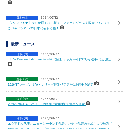
日本代表
2024/07/12
【JFA STORE】今しか買えない新ユニフォームグッズを販売中！なでし
こジャパン＆U-23日本代表を応援！
最新ニュース
日本代表
2026/08/07
FIFAe Continental Championshipに臨むサッカーe日本代表 選手4名が決定
選手育成
2026/08/07
2026/27シーズン JFA・Ｊリーグ特別指定選手に9選手を認定
選手育成
2026/08/07
2026/27年JFA・WEリーグ特別指定選手に3選手を認定
日本代表
2026/08/07
エクアドル代表、ニュージーランド代表、パナマ代表の参加および放送／
配信が決定 キリンカップサッカー2026（10.1＠神奈川／横浜国際総合