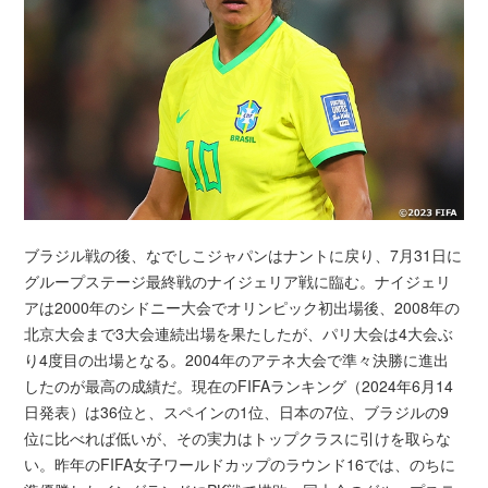
ブラジル戦の後、なでしこジャパンはナントに戻り、7月31日に
グループステージ最終戦のナイジェリア戦に臨む。ナイジェリ
アは2000年のシドニー大会でオリンピック初出場後、2008年の
北京大会まで3大会連続出場を果たしたが、パリ大会は4大会ぶ
り4度目の出場となる。2004年のアテネ大会で準々決勝に進出
したのが最高の成績だ。現在のFIFAランキング（2024年6月14
日発表）は36位と、スペインの1位、日本の7位、ブラジルの9
位に比べれば低いが、その実力はトップクラスに引けを取らな
い。昨年のFIFA女子ワールドカップのラウンド16では、のちに