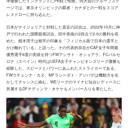
準優勝したイングランドにPK戦で惜敗。同大会のグループステ
ージでは、東京オリンピックの覇者・カナダとの一戦をスコア
レスドローに持ち込んだ。
日本がナイジェリアと対戦した直近の試合は、2022年10月に神
戸で行われた国際親善試合。田中美南の2得点で2-0の勝利を収
めた。植木理子は相手の印象を「フィジカル面で日本の選手と
かけ離れている」と語った。その代表的存在がCAF女子年間最
優秀選手6度の実績を持つFWアシサト・オショアラ。FCバルセ
ロナ（スペイン）時代はUEFA女子チャンピオンズリーグ優勝も
経験した、スピードとパワーにあふれたストライカーである。
FWウチェンナ・カヌ、MFラシーダト・アジバデは機動力を生
かしてチャンスに絡む。WEリーグのマイナビ仙台レディースに
所属するDFチディンマ・オケケもメンバー入りを果たした。