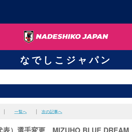
なでしこジャパン
│
一覧へ
│
次の記事へ
選手変更 MIZUHO BLUE DREAM