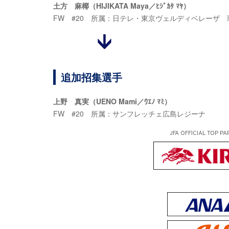
土方 麻椰（HIJIKATA Maya／ﾋｼﾞｶﾀ ﾏﾔ）
FW #20 所属：日テレ・東京ヴェルディベレーザ
追加招集選手
上野 真実（UENO Mami／ｳｴﾉ ﾏﾐ）
FW #20 所属：サンフレッチェ広島レジーナ
JFA OFFICIAL
TOP PA