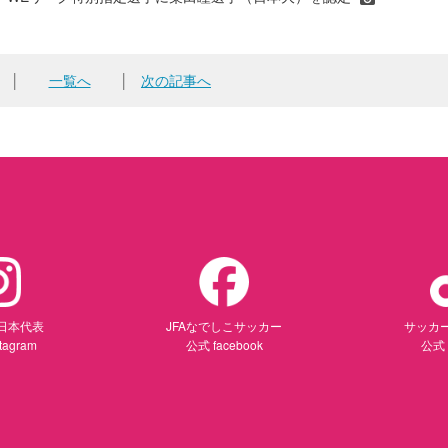
│
一覧へ
│
次の記事へ
日本代表
JFAなでしこサッカー
サッカ
tagram
公式 facebook
公式 