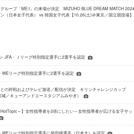
ープ「ME:I」の来場が決定 MIZUHO BLUE DREAM MATCH 202
（日本女子代表） vs 韓国女子代表【10.26(土)＠東京／国立競技場】
ーズン JFA・Ｊリーグ特別指定選手に2選手を認定
JFA・WEリーグ特別指定選手に2選手を認定
表との対戦およびテレビ放送／配信が決定 キリンチャレンジカップ
24＠宮城／キューアンドエースタジアムみやぎ）
HotTopic～】女性指導者を2倍にしたい～女性指導者が広げる女子サッ
年JFA・WEリーグ特別指定選手に柴田瞳選手（日本大）を認定