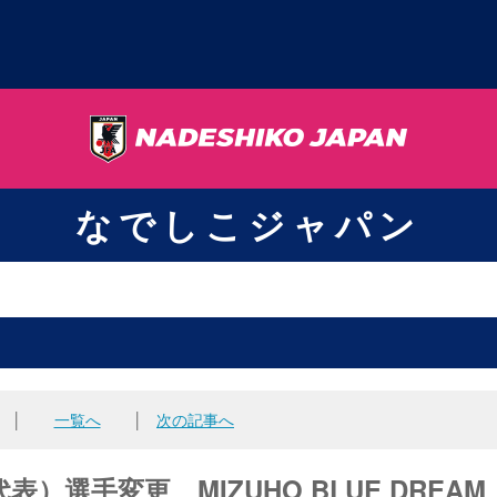
なでしこジャパン
│
一覧へ
│
次の記事へ
選手変更 MIZUHO BLUE DREAM