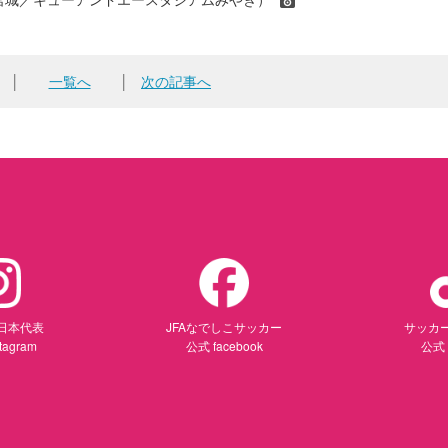
│
一覧へ
│
次の記事へ
日本代表
JFAなでしこサッカー
サッカ
tagram
公式 facebook
公式 