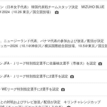
ン（日本女子代表） 韓国代表戦チームスタッフ決定 MIZUHO BLUE
CH 2024（10.26 東京／国立競技場）
表、ニュージーランド代表、パナマ代表の参加および放送／配信が決
ッカー2026（10.1＠神奈川／横浜国際総合競技場、10.5＠東京／国立
シーズン JFA・Ｊリーグ特別指定選手に佐藤柚太選手（専修大）を認定
ーズン JFA・Ｊリーグ特別指定選手に2選手を認定
JFA・WEリーグ特別指定選手に2選手を認定
表との対戦およびテレビ放送／配信が決定 キリンチャレンジカップ
24＠宮城／キューアンドエースタジアムみやぎ）