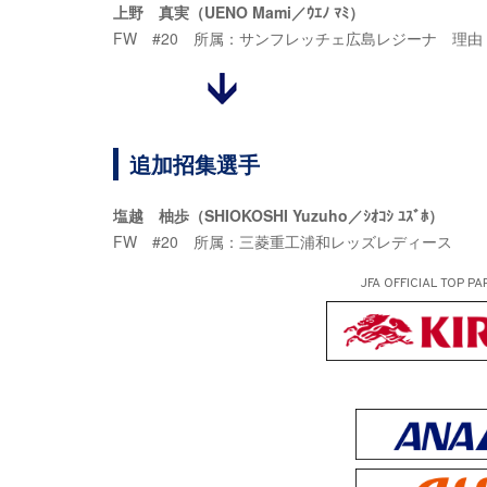
上野 真実（UENO Mami／ｳｴﾉ ﾏﾐ）
FW #20 所属：サンフレッチェ広島レジーナ 理
追加招集選手
塩越 柚歩（SHIOKOSHI Yuzuho／ｼｵｺｼ ﾕｽﾞﾎ）
FW #20 所属：三菱重工浦和レッズレディース
JFA OFFICIAL
TOP PA