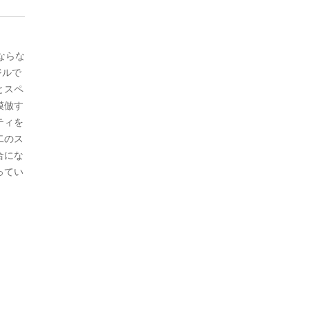
ならな
ジルで
とスペ
模倣す
ティを
二のス
合にな
ってい