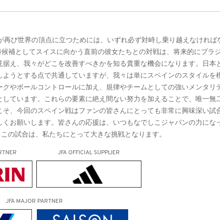
本が再び世界の頂点に立つためには、いずれ必ず対峙し乗り越えなければ
025の優勝候補としてスイスに向かう直前の彼女たちとの対戦は、将来的にブラ
見据え、我々がどこを改善すべきかを知る貴重な機会になります。日本
しようとする点で共通していますが、我々は単にスペインのスタイルを
ークやボールコントロールに加え、規律やチームとしての強いメンタリ
としています。これらの要素に絶え間ない努力を加えることで、唯一無
こそ、今回のスペイン戦はファンの皆さんにとっても非常に興味深い試
しくお願いします。皆さんの応援は、いつもなでしこジャパンの力にな
するこの試合は、私たちにとって大きな挑戦となります。
RTNER
JFA OFFICIAL
SUPPLIER
JFA MAJOR PARTNER