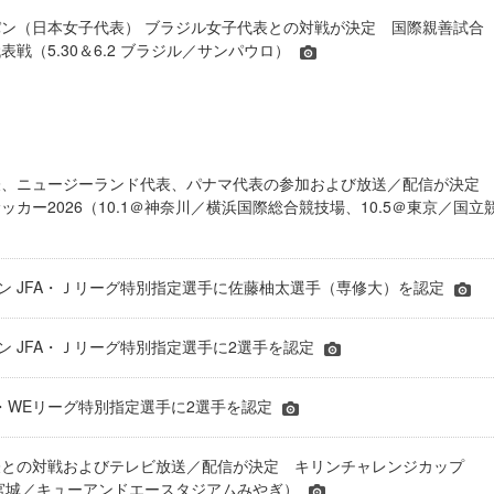
ン（日本女子代表） ブラジル女子代表との対戦が決定 国際親善試合
表戦（5.30＆6.2 ブラジル／サンパウロ）
表、ニュージーランド代表、パナマ代表の参加および放送／配信が決
ッカー2026（10.1＠神奈川／横浜国際総合競技場、10.5＠東京／国立
シーズン JFA・Ｊリーグ特別指定選手に佐藤柚太選手（専修大）を認定
ーズン JFA・Ｊリーグ特別指定選手に2選手を認定
JFA・WEリーグ特別指定選手に2選手を認定
表との対戦およびテレビ放送／配信が決定 キリンチャレンジカップ
24＠宮城／キューアンドエースタジアムみやぎ）