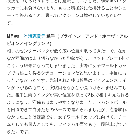
状況をつくったりすることは意識していました。強豪国のアタ
ッカーにも負けないよう、もっと積極的に仕掛けることやシュ
ートで終わること、裏へのアクションは増やしていきたいで
す。
MF #8
清家貴子
選手（ブライトン・アンド・ホーヴ・アル
ビオン／イングランド）
相手のセンターバックが低く広い位置を取ってきた中で、なか
なか守備がはまり切らなかった印象があり、セットプレー1本で
こういう結果になってしまいました。実際に女子ワールドカッ
プでも起こり得るシチュエーションだと思いますし、本当にも
ったいなかったです。先制された後は相手のディフェンスライ
ンが下がるのも早く、突破口をなかなか見つけられませんでし
た。後半は両ウイングが高い位置を取って3枚で相手を見られる
ようになり、守備もはまりやすくなりました。セカンドボール
も回収できて自分たちのペースで進められましたが、点を取れ
なかったことは課題です。女子ワールドカップに向けて、チー
ムとしても個人としても、フィジカル面でもう一段階上げてい
きたいです。