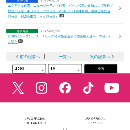
日本代表
2026/08/07
エクアドル代表、ニュージーランド代表、パナマ代表の参加および放送／
配信が決定 キリンカップサッカー2026（10.1＠神奈川／横浜国際総合
競技場、10.5＠東京／国立競技場）
選手育成
2026/08/06
2026/27シーズン JFA・Ｊリーグ特別指定選手に佐藤柚太選手（専修大）
を認定
前の記事へ
│
一覧へ
│
次の記事へ
JFA OFFICIAL
JFA OFFICIAL
TOP PARTNER
SUPPLIER