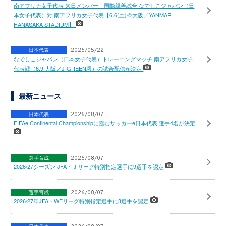
南アフリカ女子代表 来日メンバー 国際親善試合 なでしこジャパン（日
本女子代表）対 南アフリカ女子代表【6.6(土)＠大阪／YANMAR
HANASAKA STADIUM】
日本代表
2026/05/22
なでしこジャパン（日本女子代表）トレーニングマッチ 南アフリカ女子
代表戦（6.9 大阪／J-GREEN堺）の試合配信が決定
最新ニュース
日本代表
2026/08/07
FIFAe Continental Championshipに臨むサッカーe日本代表 選手4名が決定
選手育成
2026/08/07
2026/27シーズン JFA・Ｊリーグ特別指定選手に9選手を認定
選手育成
2026/08/07
2026/27年JFA・WEリーグ特別指定選手に3選手を認定