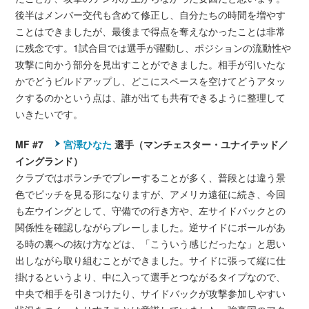
後半はメンバー交代も含めて修正し、自分たちの時間を増やす
ことはできましたが、最後まで得点を奪えなかったことは非常
に残念です。1試合目では選手が躍動し、ポジションの流動性や
攻撃に向かう部分を見出すことができました。相手が引いたな
かでどうビルドアップし、どこにスペースを空けてどうアタッ
クするのかという点は、誰が出ても共有できるように整理して
いきたいです。
MF #7
宮澤ひなた
選手（マンチェスター・ユナイテッド／
イングランド）
クラブではボランチでプレーすることが多く、普段とは違う景
色でピッチを見る形になりますが、アメリカ遠征に続き、今回
も左ウイングとして、守備での行き方や、左サイドバックとの
関係性を確認しながらプレーしました。逆サイドにボールがあ
る時の裏への抜け方などは、「こういう感じだったな」と思い
出しながら取り組むことができました。サイドに張って縦に仕
掛けるというより、中に入って選手とつながるタイプなので、
中央で相手を引きつけたり、サイドバックが攻撃参加しやすい