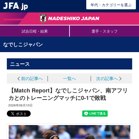
年代・カテゴリーを選ぶ
試合日程・結果
選手・スタッフ
なでしこジャパン
ニュース
前の記事へ
│
一覧へ
│
次の記事へ
【Match Report】なでしこジャパン、南アフリ
カとのトレーニングマッチに0-1で敗戦
2026年06月10日