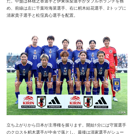
た。中盤は林穂之香選手と伊東珠梨選手がダブルボランチを務
め、前線は左に千葉玲海菜選手、右に籾木結花選手、2トップに
清家貴子選手と松窪真心選手を配置。
立ち上がりから日本が主導権を握ります。開始1分には守屋選手
のクロスを籾木選手が中央で落とし、最後は清家選手がシュー