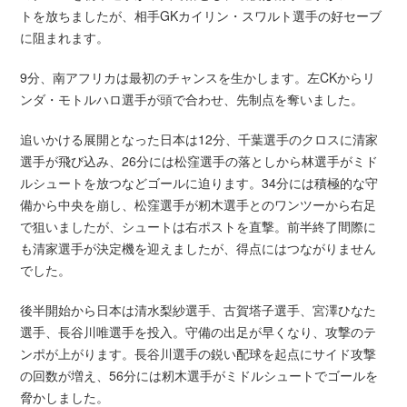
トを放ちましたが、相手GKカイリン・スワルト選手の好セーブ
に阻まれます。
9分、南アフリカは最初のチャンスを生かします。左CKからリ
ンダ・モトルハロ選手が頭で合わせ、先制点を奪いました。
追いかける展開となった日本は12分、千葉選手のクロスに清家
選手が飛び込み、26分には松窪選手の落としから林選手がミド
ルシュートを放つなどゴールに迫ります。34分には積極的な守
備から中央を崩し、松窪選手が籾木選手とのワンツーから右足
で狙いましたが、シュートは右ポストを直撃。前半終了間際に
も清家選手が決定機を迎えましたが、得点にはつながりません
でした。
後半開始から日本は清水梨紗選手、古賀塔子選手、宮澤ひなた
選手、長谷川唯選手を投入。守備の出足が早くなり、攻撃のテ
ンポが上がります。長谷川選手の鋭い配球を起点にサイド攻撃
の回数が増え、56分には籾木選手がミドルシュートでゴールを
脅かしました。