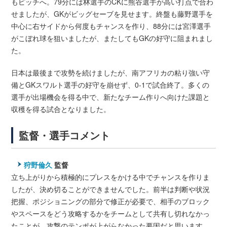
もピッチへ。79分には林選手のCKに熊谷選手が高い打点で合わ
せましたが、GKがビッグセーブを見せます。終盤も藤野選手を
中心に右サイドから何度もチャンスを作り、88分には宮澤選手
がこぼれ球を狙いましたが、またしてもGKの好守に阻まれまし
た。
日本は最後まで攻勢を続けましたが、南アフリカの粘り強い守
備とGKスワルト選手の好守を崩せず、0-1で試合終了。多くの
選手が出場機会を得る中で、新たなチーム作りへ向けた課題と
収穫を得る試合となりました。
監督・選手コメント
狩野倫久
監督
立ち上がりから積極的にプレスをかける中でチャンスを作りま
したが、決め切ることができませんでした。前半は判断や状況
把握、ポジショニングの部分で修正が必要で、相手のブロック
やスペースをどう攻略するかをチームとして共有し切れなかっ
たことが、攻撃のテンポが上がらなかった要因だと思います。