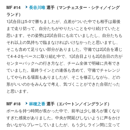
MF #14
長谷川唯
選手（マンチェスター・シティ／イング
ランド）
1試合目は5-0で勝ちましたが、点差がついた中でも相手は最後
まで走り切って、自分たちがやりたいことをやり続けていたと
思います。その姿勢は2試合目にも出ていましたし、自分たちも
それ以上の気持ちで臨まなければいけなかったと思いますし、
そこも含めて足りない部分がありました。守備では2試合を通じ
て4-4-2をベースに取り組む中で、1試合目よりも2試合目の方が
センターバックへの行き方など、チーム全体で明確に共有でき
ていました。最終ラインとの連係も含めて、守備でチャレンジ
してやられる場面もありましたが、そこを修正しながら、どの
形がいいのかをみんなで考え、気づくことができた合宿だった
と思います。
MF #18
林穂之香
選手（エバートン／イングランド）
ボールを持つ時間が長かった中で、前半は少し後ろが重くなり
すぎた感覚がありました。中央が間延びしないように声をかけ
合いながらプレーしていましたが、もう少しライン間に立って