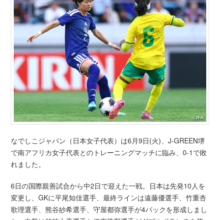
なでしこジャパン（日本女子代表）は6月9日(火)、J-GREEN堺
で南アフリカ女子代表とのトレーニングマッチに臨み、0-1で敗
れました。
6日の国際親善試合から中2日で迎えた一戦。日本は先発10人を
変更し、GKに平尾知佳選手、最終ラインは遠藤優選手、竹重杏
歌理選手、熊谷紗希選手、守屋都弥選手が4バックを形成しまし