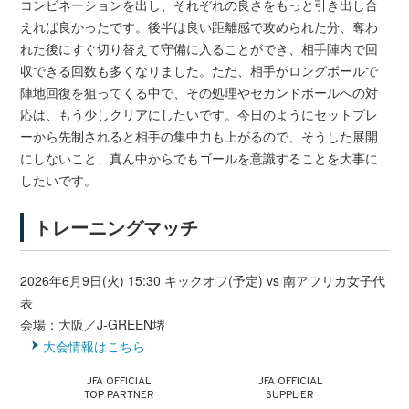
コンビネーションを出し、それぞれの良さをもっと引き出し合
えれば良かったです。後半は良い距離感で攻められた分、奪わ
れた後にすぐ切り替えて守備に入ることができ、相手陣内で回
収できる回数も多くなりました。ただ、相手がロングボールで
陣地回復を狙ってくる中で、その処理やセカンドボールへの対
応は、もう少しクリアにしたいです。今日のようにセットプレ
ーから先制されると相手の集中力も上がるので、そうした展開
にしないこと、真ん中からでもゴールを意識することを大事に
したいです。
トレーニングマッチ
2026年6月9日(火) 15:30 キックオフ(予定) vs 南アフリカ女子代
表
会場：大阪／J-GREEN堺
大会情報はこちら
JFA OFFICIAL
JFA OFFICIAL
TOP PARTNER
SUPPLIER