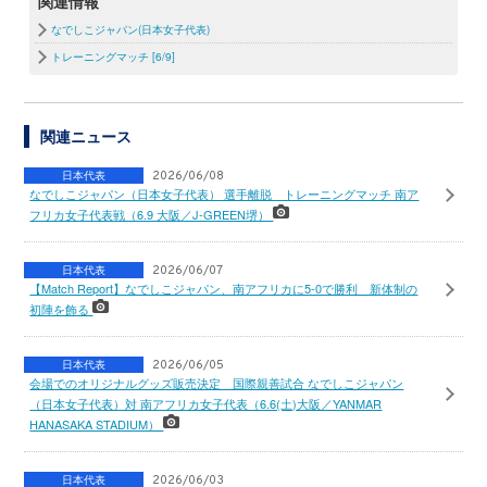
関連情報
なでしこジャパン(日本女子代表)
トレーニングマッチ [6/9]
関連ニュース
日本代表
2026/06/08
なでしこジャパン（日本女子代表） 選手離脱 トレーニングマッチ 南ア
フリカ女子代表戦（6.9 大阪／J-GREEN堺）
日本代表
2026/06/07
【Match Report】なでしこジャパン、南アフリカに5-0で勝利 新体制の
初陣を飾る
日本代表
2026/06/05
会場でのオリジナルグッズ販売決定 国際親善試合 なでしこジャパン
（日本女子代表）対 南アフリカ女子代表（6.6(土)大阪／YANMAR
HANASAKA STADIUM）
日本代表
2026/06/03