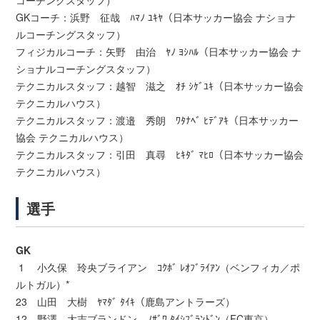
コーチングスタッフ）
GKコーチ：浜野 征哉 ﾊﾏﾉ ﾕｷﾔ（日本サッカー協会 ナショナ
ルコーチングスタッフ）
フィジカルコーチ：矢野 由治 ﾔﾉ ﾖｼﾊﾙ（日本サッカー協会 ナ
ショナルコーチングスタッフ）
テクニカルスタッフ：越智 滋之 ｵﾁ ｼｹﾞﾕｷ（日本サッカー協会
テクニカルハウス）
テクニカルスタッフ：渡邉 秀朗 ﾜﾀﾅﾍﾞ ﾋﾃﾞｱｷ（日本サッカー
協会 テクニカルハウス）
テクニカルスタッフ：引田 真尋 ﾋｷﾀﾞ ﾏﾋﾛ（日本サッカー協会
テクニカルハウス）
選手
GK
1 小久保 玲央ブライアン ｺｸﾎﾞ ﾚｵﾌﾞﾗｲｱﾝ（ベンフィカ／ポ
ルトガル）*
23 山田 大樹 ﾔﾏﾀﾞ ﾀｲｷ（鹿島アントラーズ）
12 野澤 大志ブランドン ﾉｻﾞﾜ ﾀｲｼﾌﾞﾗﾝﾄﾞﾝ（FC東京）