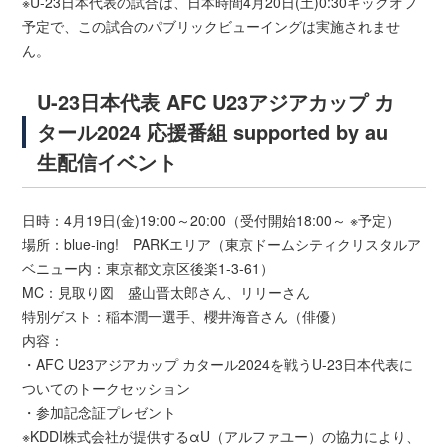
※U-23日本代表の試合は、日本時間4月20日(土)0:30キックオフ
予定で、この試合のパブリックビューイングは実施されませ
ん。
U-23日本代表 AFC U23アジアカップ カ
タール2024 応援番組 supported by au
生配信イベント
日時：4月19日(金)19:00～20:00（受付開始18:00～ ※予定）
場所：blue-ing! PARKエリア（東京ドームシティクリスタルア
ベニュー内：東京都文京区後楽1-3-61）
MC：見取り図 盛山晋太郎さん、リリーさん
特別ゲスト：稲本潤一選手、櫻井海音さん（俳優）
内容：
・AFC U23アジアカップ カタール2024を戦うU-23日本代表に
ついてのトークセッション
・参加記念証プレゼント
※KDDI株式会社が提供するαU（アルファユー）の協力により、