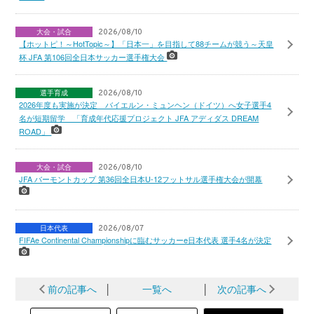
大会・試合
2026/08/10
【ホットピ！～HotTopic～】「日本一」を目指して88チームが競う～天皇
杯 JFA 第106回全日本サッカー選手権大会
選手育成
2026/08/10
2026年度も実施が決定 バイエルン・ミュンヘン（ドイツ）へ女子選手4
名が短期留学 「育成年代応援プロジェクト JFA アディダス DREAM
ROAD」
大会・試合
2026/08/10
JFA バーモントカップ 第36回全日本U-12フットサル選手権大会が開幕
日本代表
2026/08/07
FIFAe Continental Championshipに臨むサッカーe日本代表 選手4名が決定
前の記事へ
│
一覧へ
│
次の記事へ