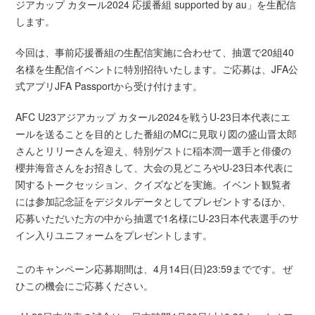
ジアカップ カタール2024 応援番組 supported by au」を生配信
します。
今回は、事前応援番組の生配信実施に合わせて、抽選で20組40
名様を生配信イベントに特別招待いたします。ご応募は、JFA公
式アプリJFA Passportから受け付けます。
AFC U23アジアカップ カタール2024を戦うU-23日本代表にエ
ールを送ることを目的とした番組のMCに見取り図の盛山晋太郎
さんとリリーさんを迎え、特別ゲストに稲本潤一選手と俳優の
櫻井海音さんをお招きして、大会の見どころやU-23日本代表に
関するトークセッション、クイズなどを実施。イベント観覧者
には参加記念証をデジタルデータとしてプレゼントするほか、
応募いただいた方の中から抽選で1名様にU-23日本代表選手のサ
イン入りユニフォームをプレゼントします。
このキャンペーン応募期間は、4月14日(日)23:59までです。 ぜ
ひこの機会にご応募ください。