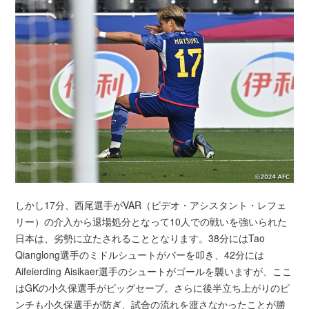
しかし17分、西尾選手がVAR（ビデオ・アシスタント・レフェ
リー）の介入から退場処分となって10人での戦いを強いられた
日本は、劣勢に立たされることとなります。38分にはTao
Qianglong選手のミドルシュートがバーを叩き、42分には
Aifeierding Aisikaer選手のシュートがゴールを襲いますが、ここ
はGKの小久保選手がビッグセーブ。さらに後半立ち上がりのピ
ンチも小久保選手が防ぎ、試合の流れを渡さなかったことが勝