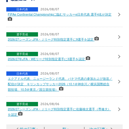
日本代表
2026/08/07
FIFAe Continental Championshipに臨むサッカーe日本代表 選手4名が決定
選手育成
2026/08/07
2026/27シーズン JFA・Ｊリーグ特別指定選手に9選手を認定
選手育成
2026/08/07
2026/27年JFA・WEリーグ特別指定選手に3選手を認定
日本代表
2026/08/07
エクアドル代表、ニュージーランド代表、パナマ代表の参加および放送／
配信が決定 キリンカップサッカー2026（10.1＠神奈川／横浜国際総合
競技場、10.5＠東京／国立競技場）
選手育成
2026/08/06
2026/27シーズン JFA・Ｊリーグ特別指定選手に佐藤柚太選手（専修大）
を認定