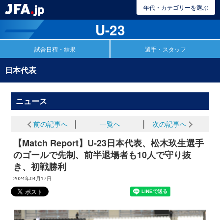
年代・カテゴリーを選ぶ
U-23
試合日程・結果
選手・スタッフ
日本代表
ニュース
前の記事へ
│
一覧へ
│
次の記事へ
【Match Report】U-23日本代表、松木玖生選手
のゴールで先制、前半退場者も10人で守り抜
き、初戦勝利
2024年04月17日