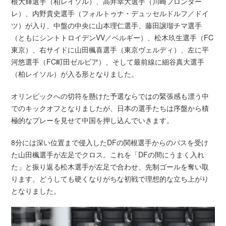
根大輝選手（柏レイソル）、高井幸大選手（川崎フロンター
レ）、内野貴史選手（フォルトゥナ・デュッセルドルフ／ドイ
ツ）が入り、中盤の中央に山本理仁選手、藤田譲瑠チマ選手
（ともにシントトロイデンVV／ベルギー）、松木玖生選手（FC
東京）、右サイドに山田楓喜選手（東京ヴェルディ）、左に平
河悠選手（FC町田ゼルビア）、そして最前線に細谷真大選手
（柏レイソル）が入る形となりました。
オリンピックへの切符を懸けた予選ならではの緊張感も漂う中
でのキックオフとなりましたが、日本の選手たちは序盤から積
極的なプレーを見せて中国を押し込んでいきます。
8分には深い位置まで侵入したDFの関根選手からのパスを受け
た山田楓選手が左足でクロス。これを「DFの間にうまく入れ
た」と振り返る松木選手が左足で合わせ、先制ゴールを奪い取
ります。どうしても硬くなりがちな初戦で理想的な立ち上がり
となりました。