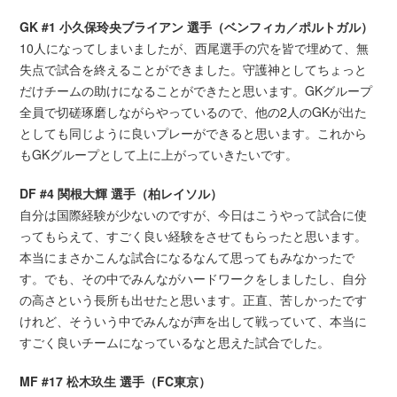
GK #1 小久保玲央ブライアン 選手（ベンフィカ／ポルトガル）
10人になってしまいましたが、西尾選手の穴を皆で埋めて、無
失点で試合を終えることができました。守護神としてちょっと
だけチームの助けになることができたと思います。GKグループ
全員で切磋琢磨しながらやっているので、他の2人のGKが出た
としても同じように良いプレーができると思います。これから
もGKグループとして上に上がっていきたいです。
DF #4 関根大輝 選手（柏レイソル）
自分は国際経験が少ないのですが、今日はこうやって試合に使
ってもらえて、すごく良い経験をさせてもらったと思います。
本当にまさかこんな試合になるなんて思ってもみなかったで
す。でも、その中でみんながハードワークをしましたし、自分
の高さという長所も出せたと思います。正直、苦しかったです
けれど、そういう中でみんなが声を出して戦っていて、本当に
すごく良いチームになっているなと思えた試合でした。
MF #17 松木玖生 選手（FC東京）