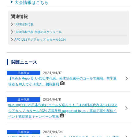
大会情報はこちら
関連情報
U-23日本代表
U-23日本代表 今後のスケジュール
AFC U23アジアカップ カタール2024
関連ニュース
日本代表
2024/04/17
【Match Report】U-23日本代表、松木玖生選手のゴールで先制、前半退
場者も10人で守り抜き、初戦勝利
日本代表
2024/04/11
blue-ing!でU-23日本代表にエールを送ろう！「U-23日本代表 AFC U23ア
ジアカップ カタール2024 応援番組 supported by au」事前応援生配信イ
ベント観覧募集キャンペーン実施
日本代表
2024/04/04