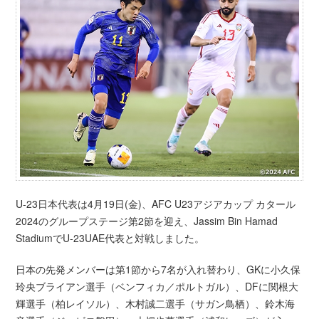
U-23日本代表は4月19日(金)、AFC U23アジアカップ カタール
2024のグループステージ第2節を迎え、Jassim Bin Hamad
StadiumでU-23UAE代表と対戦しました。
日本の先発メンバーは第1節から7名が入れ替わり、GKに小久保
玲央ブライアン選手（ベンフィカ／ポルトガル）、DFに関根大
輝選手（柏レイソル）、木村誠二選手（サガン鳥栖）、鈴木海