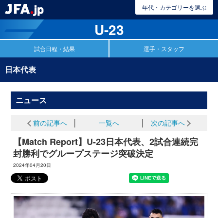
年代・カテゴリーを選ぶ
U-23
試合日程・結果
選手・スタッフ
日本代表
ニュース
前の記事へ
│
一覧へ
│
次の記事へ
【Match Report】U-23日本代表、2試合連続完
封勝利でグループステージ突破決定
2024年04月20日