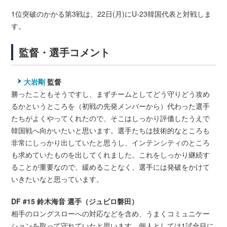
1位突破のかかる第3戦は、22日(月)にU-23韓国代表と対戦しま
す。
監督・選手コメント
大岩剛
監督
勝ったこともそうですし、まずチームとしてどう守りどう攻め
るかというところを（初戦の先発メンバーから）代わった選手
たちがよくやってくれたので、そこはしっかり評価したうえで
韓国戦へ向かいたいと思います。選手たちは技術的なところも
非常にしっかり出していたと思うし、インテンシティのところ
も求めていたものを出してくれました。これをしっかり継続す
ることが重要なので、緩めることなく、選手には発破をかけて
いきたいなと思っています。
DF #15 鈴木海音 選手（ジュビロ磐田）
相手のロングスローへの対応などを含め、うまくコミュニケー
ションを取って守れていたと思います。個人としては1試合目に