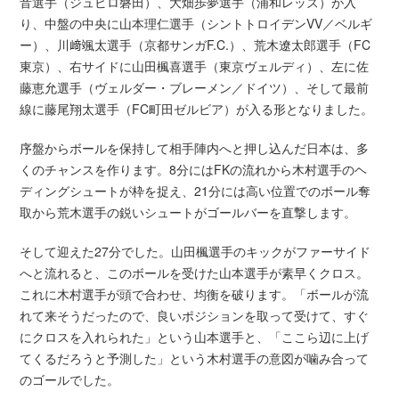
音選手（ジュビロ磐田）、大畑歩夢選手（浦和レッズ）が入
り、中盤の中央に山本理仁選手（シントトロイデンVV／ベルギ
ー）、川﨑颯太選手（京都サンガF.C.）、荒木遼太郎選手（FC
東京）、右サイドに山田楓喜選手（東京ヴェルディ）、左に佐
藤恵允選手（ヴェルダー・ブレーメン／ドイツ）、そして最前
線に藤尾翔太選手（FC町田ゼルビア）が入る形となりました。
序盤からボールを保持して相手陣内へと押し込んだ日本は、多
くのチャンスを作ります。8分にはFKの流れから木村選手のヘ
ディングシュートが枠を捉え、21分には高い位置でのボール奪
取から荒木選手の鋭いシュートがゴールバーを直撃します。
そして迎えた27分でした。山田楓選手のキックがファーサイド
へと流れると、このボールを受けた山本選手が素早くクロス。
これに木村選手が頭で合わせ、均衡を破ります。「ボールが流
れて来そうだったので、良いポジションを取って受けて、すぐ
にクロスを入れられた」という山本選手と、「ここら辺に上げ
てくるだろうと予測した」という木村選手の意図が噛み合って
のゴールでした。