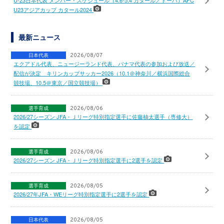
U-23日本代表 メンバー・スケジュール（4.6-5.4 カタール／ドーハ）AFC
U23アジアカップ カタール2024
最新ニュース
日本代表
2026/08/07
エクアドル代表、ニュージーランド代表、パナマ代表の参加および放送／
配信が決定 キリンカップサッカー2026（10.1＠神奈川／横浜国際総合
競技場、10.5＠東京／国立競技場）
選手育成
2026/08/06
2026/27シーズン JFA・Ｊリーグ特別指定選手に佐藤柚太選手（専修大）
を認定
選手育成
2026/08/06
2026/27シーズン JFA・Ｊリーグ特別指定選手に2選手を認定
選手育成
2026/08/05
2026/27年JFA・WEリーグ特別指定選手に2選手を認定
日本代表
2026/08/05