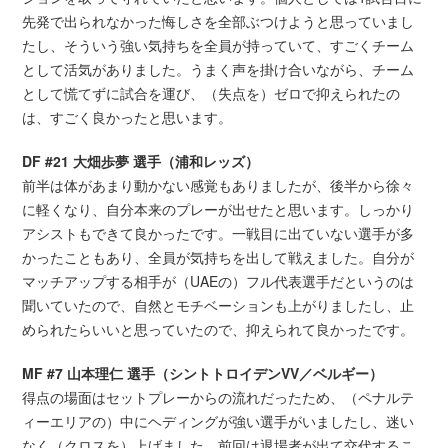
先発で出られなかった悔しさを全部ぶつけようと思っていまし
たし、そういう強い気持ちを全員が持っていて、すごくチーム
として活気がありました。うまく声を掛け合いながら、チーム
として慌てずに試合を運び、（失点を）ゼロで抑えられたの
は、すごく良かったと思います。
DF #21 大畑歩夢 選手（浦和レッズ）
前半は体があまり動かない感覚もありましたが、後半から徐々
に軽くなり、自分本来のプレーが出せたと思います。しっかり
アシストもできて良かったです。一戦目に出ていない選手が多
かったこともあり、全員が気持ちを出して戦えました。自分が
マッチアップする相手が（UAEの）フル代表選手だというのは
聞いていたので、自然とモチベーションも上がりましたし、止
められたらいいと思っていたので、抑えられて良かったです。
MF #7 山本理仁 選手（シントトロイデンVV／ベルギー）
得点の場面はセットプレーからの流れだったため、（ペナルテ
ィーエリアの）中にヘディングが強い選手がいましたし、迷い
なく（クロスを）上げました。前回は退場者が出て交代するこ