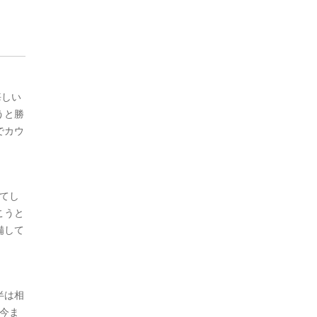
悔しい
うと勝
でカウ
てし
こうと
備して
半は相
今ま