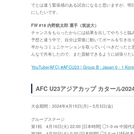
でとは違う緊張感のある試合になると思いますが、明
にしたいです。
FW #18 内野航太郎 選手（筑波大）
チャンスをもらったからには結果を出してやろうと臨
予想と違う中で、自分は背後に動いてボールを引き出
半からコミュニケーションを取っていくべきだったと
んなで共有したので、また貢献できるように頑張りた
YouTube(AFC):#AFCU23 | Group B : Japan 0 - 1 Kore
AFC U23アジアカップ カタール202
大会期間：2024年4月15日(月)～5月3日(金)
グループステージ
第1戦 4月16日(火) 22:00 [日本時間] ◯1-0 vs 中国代
第2戦 4月20日(土) 0:30 [日本時間] ◯2-0 vs UAE代表