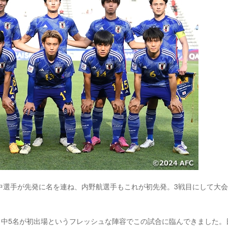
中選手が先発に名を連ね、内野航選手もこれが初先発。3戦目にして大
名中5名が初出場というフレッシュな陣容でこの試合に臨んできました。