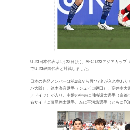
U-23日本代表は4月22日(月)、AFC U23アジアカップ カ
でU-23韓国代表と対戦しました。
日本の先発メンバーは第2節から再び7名が入れ替わり
バ大阪）、鈴木海音選手（ジュビロ磐田）、高井幸大
／ドイツ）が入り、中盤の中央に川﨑颯太選手（京都サ
右サイドに藤尾翔太選手、左に平河悠選手（ともにF