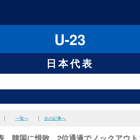
U-23
日本代表
│
一覧へ
│
次の記事へ
3日本代表、韓国に惜敗。2位通過でノックアウ