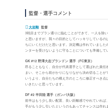
監督・選手コメント
大岩剛
監督
3戦目までプラン通りに臨むことができて、一人を除い
と思いますが、我々の目的としてハッキリしているの
ちにいくだけだと思います。決定機は作れていました
ンターを受けないように守ることについても準備して
GK #12 野澤大志ブランドン 選手（FC東京）
昂ることもなく、自分が代表選手として選ばれた責任感
まい、そこから前がかりになりながら決め切ることが
いうより、自分たちの構え方のところに修正すべき点
いきたいと思っています。
DF #2 半田陸 選手（ガンバ大阪）
前半はもう少し良い配置、良い距離感でやれていれば
手がもう少し引いたというのもあってチャンスは作れま