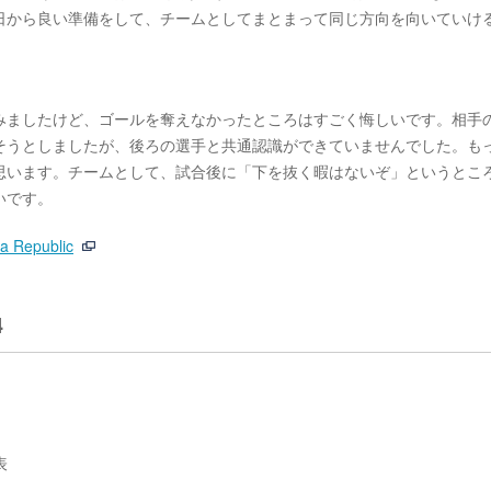
日から良い準備をして、チームとしてまとまって同じ方向を向いていけ
みましたけど、ゴールを奪えなかったところはすごく悔しいです。相手
そうとしましたが、後ろの選手と共通認識ができていませんでした。も
思います。チームとして、試合後に「下を抜く暇はないぞ」というとこ
いです。
a Republic
4
表