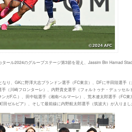
タール2024のグループステージ第3節を迎え、Jassim Bin Hamad Stad
となり、GKに野澤大志ブランドン選手（FC東京）、DFに半田陸選手（
選手（川崎フロンターレ）、内野貴史選手（フォルトゥナ・デュッセル
ンガF.C.）、田中聡選手（湘南ベルマーレ）、荒木遼太郎選手（FC東
C町田ゼルビア）、そして最前線に内野航太郎選手（筑波大）が入りまし