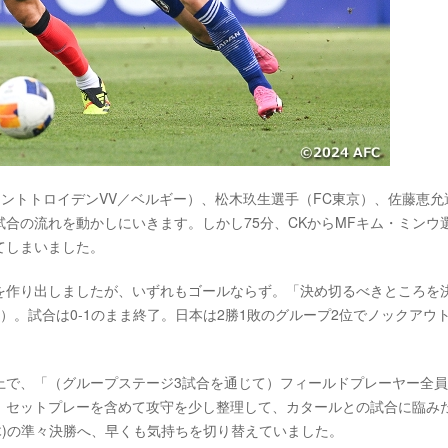
シントトロイデンVV／ベルギー）、松木玖生選手（FC東京）、佐藤恵允
合の流れを動かしにいきます。しかし75分、CKからMFキム・ミンウ
てしまいました。
を作り出しましたが、いずれもゴールならず。「決め切るべきところを
）。試合は0-1のまま終了。日本は2勝1敗のグループ2位でノックアウ
上で、「（グループステージ3試合を通じて）フィールドプレーヤー全
。セットプレーを含めて攻守を少し整理して、カタールとの試合に臨み
(木)の準々決勝へ、早くも気持ちを切り替えていました。