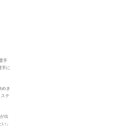
選手
選手に
決めき
トステ
員が出
たい」