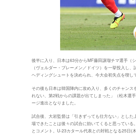
後半に入り、日本は63分からMF藤田譲瑠チマ選手（
（ヴェルダー・ブレーメン／ドイツ）を一挙投入し、試
ヘディングシュートを決められ、今大会初失点を喫し
その後も日本は韓国陣内に攻め入り、多くのチャンス
れない、第2戦からの課題が出てしまった」（松木選手
ージ進出となりました。
試合後、大岩監督は「引きずっても仕方ない」とした
場できたことは後々の試合に効いてくると思っている
とコメント。U-23カタール代表との対戦となる25日