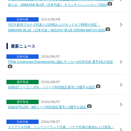
知らせ SAMURAI BLUE（日本代表） キリンチャレンジカップ2023
日本代表
2023/08/08
10/13 新潟でカナダ代表との対戦およびキックオフ時間が決定
SAMURAI BLUE（日本代表）MIZUHO BLUE DREAM MATCH 2023
最新ニュース
日本代表
2026/08/07
FIFAe Continental Championshipに臨むサッカーe日本代表 選手4名が決定
選手育成
2026/08/07
2026/27シーズン JFA・Ｊリーグ特別指定選手に9選手を認定
選手育成
2026/08/07
2026/27年JFA・WEリーグ特別指定選手に3選手を認定
日本代表
2026/08/07
エクアドル代表、ニュージーランド代表、パナマ代表の参加および放送／