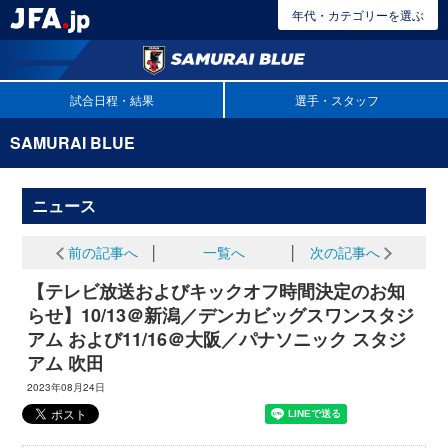
年代・カテゴリーを選ぶ
試合日程・結果
選手・スタッフ
SAMURAI BLUE
ニュース
前の記事へ
│
一覧へ
│
次の記事へ
【テレビ放送およびキックオフ時間決定のお知
らせ】10/13＠新潟／デンカビッグスワンスタジ
アム および11/16＠大阪／パナソニック スタジ
アム 吹田
2023年08月24日