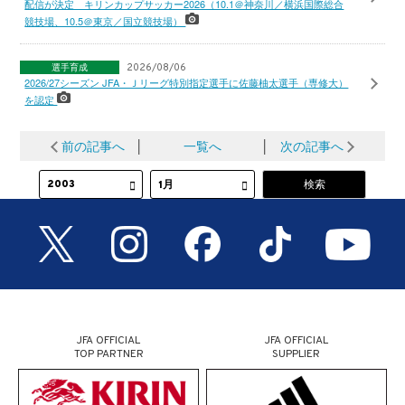
配信が決定 キリンカップサッカー2026（10.1＠神奈川／横浜国際総合
競技場、10.5＠東京／国立競技場）
選手育成
2026/08/06
2026/27シーズン JFA・Ｊリーグ特別指定選手に佐藤柚太選手（専修大）
を認定
前の記事へ
│
一覧へ
│
次の記事へ
JFA OFFICIAL
JFA OFFICIAL
TOP PARTNER
SUPPLIER