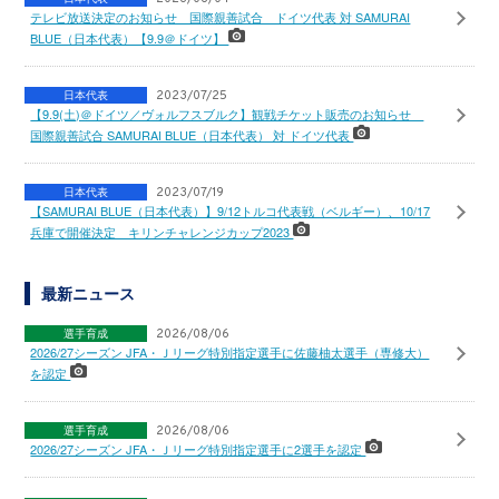
テレビ放送決定のお知らせ 国際親善試合 ドイツ代表 対 SAMURAI
BLUE（日本代表）【9.9＠ドイツ】
日本代表
2023/07/25
【9.9(土)＠ドイツ／ヴォルフスブルク】観戦チケット販売のお知らせ
国際親善試合 SAMURAI BLUE（日本代表） 対 ドイツ代表
日本代表
2023/07/19
【SAMURAI BLUE（日本代表）】9/12トルコ代表戦（ベルギー）、10/17
兵庫で開催決定 キリンチャレンジカップ2023
最新ニュース
選手育成
2026/08/06
2026/27シーズン JFA・Ｊリーグ特別指定選手に佐藤柚太選手（専修大）
を認定
選手育成
2026/08/06
2026/27シーズン JFA・Ｊリーグ特別指定選手に2選手を認定