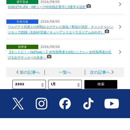
選手育成
2026/08/05
2026/27年JFA・WEリーグ特別指定選手に2選手を認定
日本代表
2026/08/05
ウルグアイ代表との対戦およびテレビ放送／配信が決定 キリンチャレン
ジカップ2026（9.24＠宮城／キューアンドエースタジアムみやぎ）
指導者
2026/08/04
【ホットピ！～HotTopic～】女性指導者を2倍にしたい～女性指導者が広
げる女子サッカーの未来～
前の記事へ
│
一覧へ
│
次の記事へ