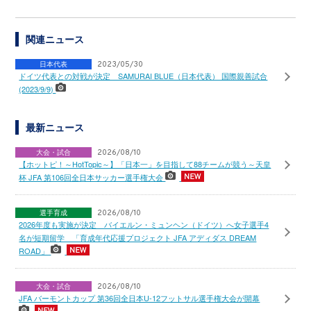
関連ニュース
日本代表
2023/05/30
ドイツ代表との対戦が決定 SAMURAI BLUE（日本代表） 国際親善試合
(2023/9/9)
最新ニュース
大会・試合
2026/08/10
【ホットピ！～HotTopic～】「日本一」を目指して88チームが競う～天皇
杯 JFA 第106回全日本サッカー選手権大会
選手育成
2026/08/10
2026年度も実施が決定 バイエルン・ミュンヘン（ドイツ）へ女子選手4
名が短期留学 「育成年代応援プロジェクト JFA アディダス DREAM
ROAD」
大会・試合
2026/08/10
JFA バーモントカップ 第36回全日本U-12フットサル選手権大会が開幕