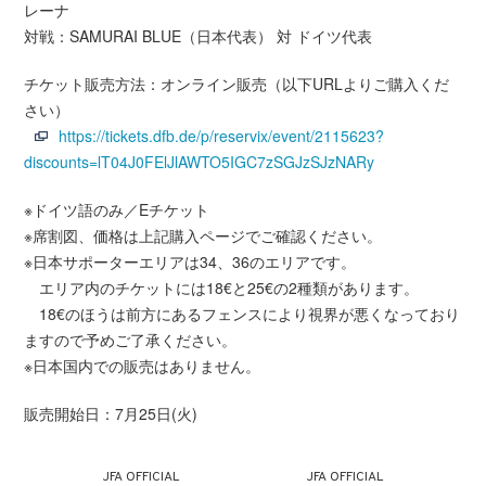
レーナ
対戦：SAMURAI BLUE（日本代表） 対 ドイツ代表
チケット販売方法：オンライン販売（以下URLよりご購入くだ
さい）
https://tickets.dfb.de/p/reservix/event/2115623?
discounts=lT04J0FElJlAWTO5IGC7zSGJzSJzNARy
※ドイツ語のみ／Eチケット
※席割図、価格は上記購入ページでご確認ください。
※日本サポーターエリアは34、36のエリアです。
エリア内のチケットには18€と25€の2種類があります。
18€のほうは前方にあるフェンスにより視界が悪くなっており
ますので予めご了承ください。
※日本国内での販売はありません。
販売開始日：7月25日(火)
JFA OFFICIAL
JFA OFFICIAL