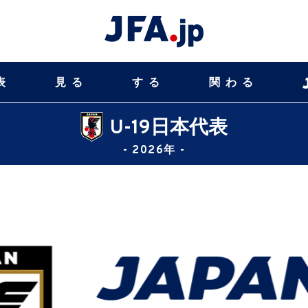
表
見る
する
関わる
U-19日本代表
- 2026年 -