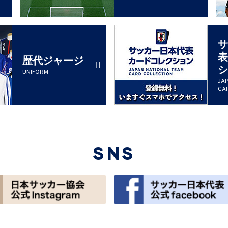
サ
表
歴代ジャージ
シ
UNIFORM
JA
CA
SNS