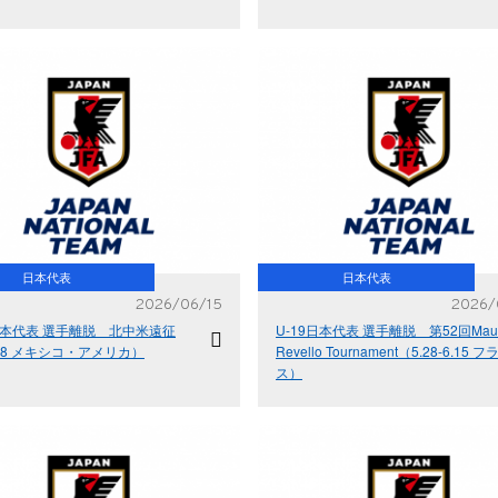
日本代表
日本代表
2026/06/15
2026/
9日本代表 選手離脱 北中米遠征
U-19日本代表 選手離脱 第52回Maur
-28 メキシコ・アメリカ）
Revello Tournament（5.28-6.15 フ
ス）