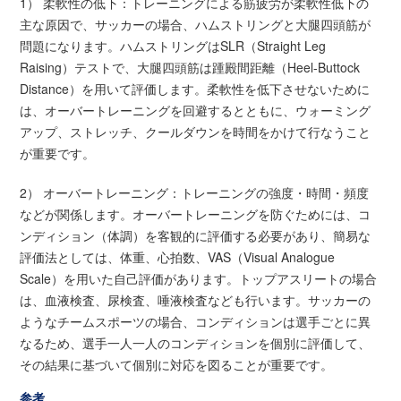
1） 柔軟性の低下：トレーニングによる筋疲労が柔軟性低下の
主な原因で、サッカーの場合、ハムストリングと大腿四頭筋が
問題になります。ハムストリングはSLR（Straight Leg
Raising）テストで、大腿四頭筋は踵殿間距離（Heel-Buttock
Distance）を用いて評価します。柔軟性を低下させないために
は、オーバートレーニングを回避するとともに、ウォーミング
アップ、ストレッチ、クールダウンを時間をかけて行なうこと
が重要です。
2） オーバートレーニング：トレーニングの強度・時間・頻度
などが関係します。オーバートレーニングを防ぐためには、コ
ンディション（体調）を客観的に評価する必要があり、簡易な
評価法としては、体重、心拍数、VAS（Visual Analogue
Scale）を用いた自己評価があります。トップアスリートの場合
は、血液検査、尿検査、唾液検査なども行います。サッカーの
ようなチームスポーツの場合、コンディションは選手ごとに異
なるため、選手一人一人のコンディションを個別に評価して、
その結果に基づいて個別に対応を図ることが重要です。
参考