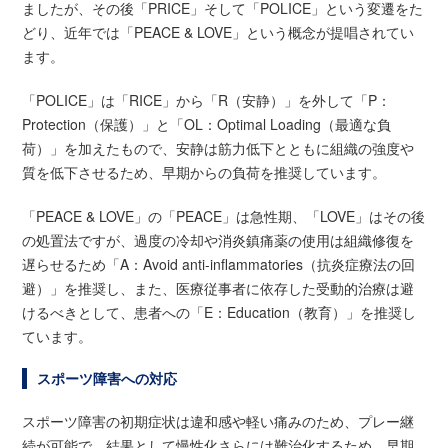
ましたが、その後「PRICE」そして「POLICE」という変遷をた
どり、近年では「PEACE & LOVE」という概念が提唱されてい
ます。
「POLICE」は「RICE」から「R（安静）」を外して「P：
Protection（保護）」と「OL：Optimal Loading（最適な負
荷）」を加えたもので、安静は筋力低下とともに組織の強度や
質を低下させるため、早期からの負荷を推奨しています。
「PEACE & LOVE」の「PEACE」は急性期、「LOVE」はその後
の処置法ですが、過度の冷却や消炎鎮痛薬の使用は組織修復を
遅らせるため「A：Avoid anti-inflammatories（抗炎症療法の回
避）」を推奨し、また、医療従事者に依存した受動的治療は避
けるべきとして、患者への「E：Education（教育）」を推奨し
ています。
スポーツ障害への対応
スポーツ障害の初期症状は違和感や軽い痛みのため、プレー継
続が可能で、結果として慢性化さらには難治化するため、早期