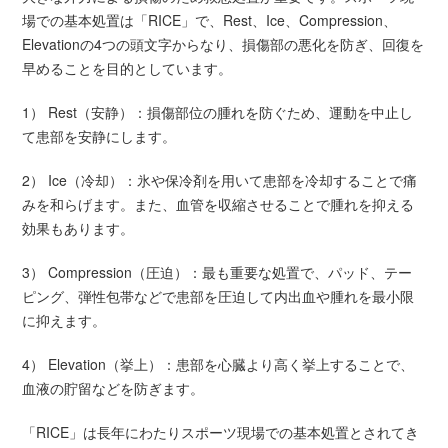
場での基本処置は「RICE」で、Rest、Ice、Compression、
Elevationの4つの頭文字からなり、損傷部の悪化を防ぎ、回復を
早めることを目的としています。
1） Rest（安静）：損傷部位の腫れを防ぐため、運動を中止し
て患部を安静にします。
2） Ice（冷却）：氷や保冷剤を用いて患部を冷却することで痛
みを和らげます。また、血管を収縮させることで腫れを抑える
効果もあります。
3） Compression（圧迫）：最も重要な処置で、パッド、テー
ピング、弾性包帯などで患部を圧迫して内出血や腫れを最小限
に抑えます。
4） Elevation（挙上）：患部を心臓より高く挙上することで、
血液の貯留などを防ぎます。
「RICE」は長年にわたりスポーツ現場での基本処置とされてき